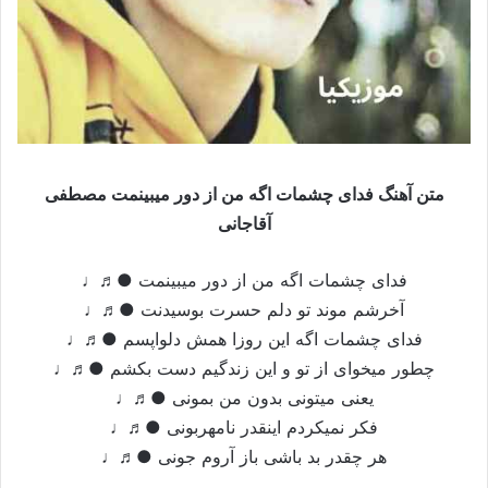
متن آهنگ فدای چشمات اگه من از دور میبینمت مصطفی
آقاجانی
فدای چشمات اگه من از دور میبینمت ●♬♩
آخرشم موند تو دلم حسرت بوسیدنت ●♬♩
فدای چشمات اگه این روزا همش دلواپسم ●♬♩
چطور میخوای از تو و این زندگیم دست بکشم ●♬♩
یعنی میتونی بدون من بمونی ●♬♩
فکر نمیکردم اینقدر نامهربونی ●♬♩
هر چقدر بد باشی باز آروم جونی ●♬♩