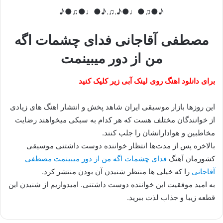
♪●♫●♩●♪.♫.♪●♩●♫●♪
مصطفی آقاجانی فدای چشمات اگه
من از دور میبینمت
برای دانلود اهنگ روی لینک آبی زیر کلیک کنید
این روزها بازار موسیقی ایران شاهد پخش و انتشار اهنگ های زیادی
از خوانندگان مختلف هست که هر کدام به سبکی میخواهند رضایت
مخاطبین و هوادارانشان را جلب کنند.
بالاخره پس از مدت‌ها انتظار خواننده دوست داشتنی موسیقی
کشورمان آهنگ
فدای چشمات اگه من از دور میبینمت مصطفی
آقاجانی
را که خیلی ها منتظر شنیدن آن بودن منتشر کرد.
به امید موفقیت این خواننده دوست داشتنی. امیدواریم از شنیدن این
قطعه زیبا و جذاب لذت ببرید.