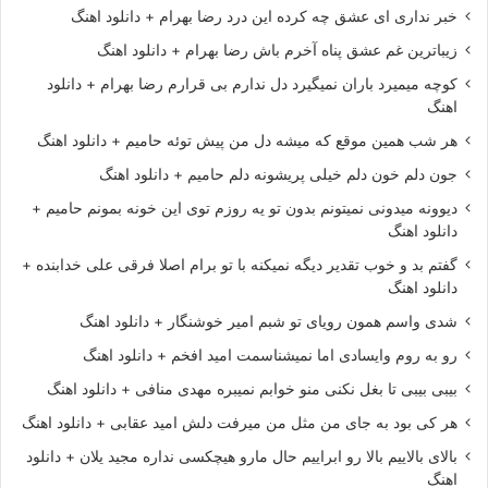
خبر نداری ای عشق چه کرده این درد رضا بهرام + دانلود اهنگ
زیباترین غم عشق پناه آخرم باش رضا بهرام + دانلود اهنگ
کوچه میمیرد باران نمیگیرد دل ندارم بی قرارم رضا بهرام + دانلود
اهنگ
هر شب همین موقع که میشه دل من پیش توئه حامیم + دانلود اهنگ
جون دلم خون دلم خیلی پریشونه دلم حامیم + دانلود اهنگ
دیوونه میدونی نمیتونم بدون تو یه روزم توی این خونه بمونم حامیم +
دانلود اهنگ
گفتم بد و خوب تقدیر دیگه نمیکنه با تو برام اصلا فرقی علی خدابنده +
دانلود اهنگ
شدی واسم همون رویای تو شبم امیر خوشنگار + دانلود اهنگ
رو به روم وایسادی اما نمیشناسمت امید افخم + دانلود اهنگ
بیبی بیبی تا بغل نکنی منو خوابم نمیبره مهدی منافی + دانلود اهنگ
هر کی بود به جای من مثل من میرفت دلش امید عقابی + دانلود اهنگ
بالای بالاییم بالا رو ابراییم حال مارو هیچکسی نداره مجید یلان + دانلود
اهنگ