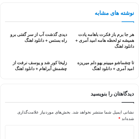
نوشته های مشابه
هر جا برم باز فکرت باهامه یادت
دیدی گذشت آب از سر گفتی برو
همیشه تو لحظه هامه امید آمری +
راه بستس + دانلود اهنگ
دانلود اهنگ
تا چشماشو میبینم یهو دلم میریزه
زلیخا کور شد و یوسف نرفت از
امید آمری + دانلود اهنگ
چشمش آبراهام + دانلود اهنگ
دیدگاهتان را بنویسید
نشانی ایمیل شما منتشر نخواهد شد.
بخش‌های موردنیاز علامت‌گذاری
شده‌اند
*
د
ی