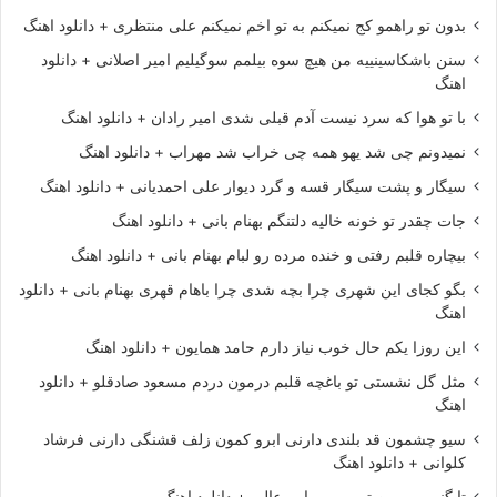
بدون تو راهمو کج نمیکنم به تو اخم نمیکنم علی منتظری + دانلود اهنگ
سنن باشکاسینییه من هیچ سوه بیلمم سوگیلیم امیر اصلانی + دانلود
اهنگ
با تو هوا که سرد نیست آدم قبلی شدی امیر رادان + دانلود اهنگ
نمیدونم چی شد یهو همه چی خراب شد مهراب + دانلود اهنگ
سیگار و پشت سیگار قسه و گرد دیوار علی احمدیانی + دانلود اهنگ
جات چقدر تو خونه خالیه دلتنگم بهنام بانی + دانلود اهنگ
بیچاره قلبم رفتی و خنده مرده رو لبام بهنام بانی + دانلود اهنگ
بگو کجای این شهری چرا بچه شدی چرا باهام قهری بهنام بانی + دانلود
اهنگ
این روزا یکم حال خوب نیاز دارم حامد همایون + دانلود اهنگ
مثل گل نشستی تو باغچه قلبم درمون دردم مسعود صادقلو + دانلود
اهنگ
سیو چشمون قد بلندی دارنی ابرو کمون زلف قشنگی دارنی فرشاد
کلوانی + دانلود اهنگ
تا گنی برو من تی روبرو ابی عالی + دانلود اهنگ