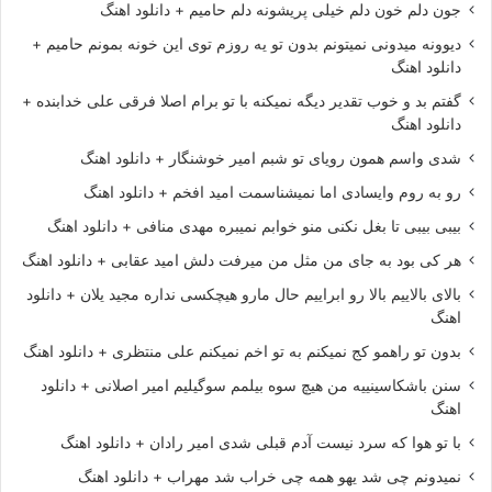
جون دلم خون دلم خیلی پریشونه دلم حامیم + دانلود اهنگ
دیوونه میدونی نمیتونم بدون تو یه روزم توی این خونه بمونم حامیم +
دانلود اهنگ
گفتم بد و خوب تقدیر دیگه نمیکنه با تو برام اصلا فرقی علی خدابنده +
دانلود اهنگ
شدی واسم همون رویای تو شبم امیر خوشنگار + دانلود اهنگ
رو به روم وایسادی اما نمیشناسمت امید افخم + دانلود اهنگ
بیبی بیبی تا بغل نکنی منو خوابم نمیبره مهدی منافی + دانلود اهنگ
هر کی بود به جای من مثل من میرفت دلش امید عقابی + دانلود اهنگ
بالای بالاییم بالا رو ابراییم حال مارو هیچکسی نداره مجید یلان + دانلود
اهنگ
بدون تو راهمو کج نمیکنم به تو اخم نمیکنم علی منتظری + دانلود اهنگ
سنن باشکاسینییه من هیچ سوه بیلمم سوگیلیم امیر اصلانی + دانلود
اهنگ
با تو هوا که سرد نیست آدم قبلی شدی امیر رادان + دانلود اهنگ
نمیدونم چی شد یهو همه چی خراب شد مهراب + دانلود اهنگ