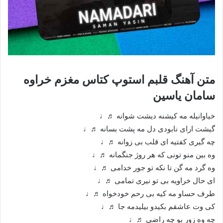
متن آهنگ قلبم استوپ کتاس مغزم خراوه
سامان یاسین
خیاوانیله مه کیشنه دیشت شوانه ♬♩
گیشت ارای نابودی دل مه پشت بسانه ♬♩
چه گیری کفتیه ای قلب بی زوانه ♬♩
وه بین منو تونی که هر روژ جنگمانه ♬♩
وه گرد مه گن تا نکه تو جور خدامی ♬♩
ای حال خراویه بی تو نیری تمامی ♬♩
طرف حساو مه کیه بی رحم خودخواه ♬♩
کی وت عاشقم بکیدو بیلیدمه جا ♬♩
چه وه زور بو چه راضی ♬♩