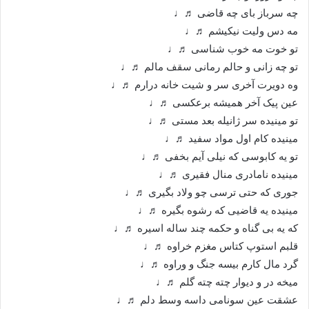
چه سرباز بای چه قاضی ♬♩
مه دس ولیت نیکیشم ♬♩
تو خوت مه خوب شناسی ♬♩
تو چه زانی و حالم رمانی سقف مالم ♬♩
وه دویرت آخری سر و شیت خانه درارم ♬♩
عین پیک آخر همیشه برعکسی ♬♩
تو مینیده سر ژانیله بعد مستی ♬♩
مینیده کام اول مواد سفید ♬♩
تو یه کابوسی که نیلی آیم بخفی ♬♩
مینیده نامادری منال فقیری ♬♩
جوری که حتی ترسی چو ولاد بگیری ♬♩
مینیده یه قاضیی که رشوه بگیره ♬♩
که یه بی گناه و حکمه چند ساله اسیره ♬♩
قلبم استوپ کتاس مغزم خراوه ♬♩
گرد مال کارم بیسه جنگ و وراوه ♬♩
میخه در و دیوار چته چته گلم ♬♩
عشقت عین سونامی داسه وسط دلم ♬♩