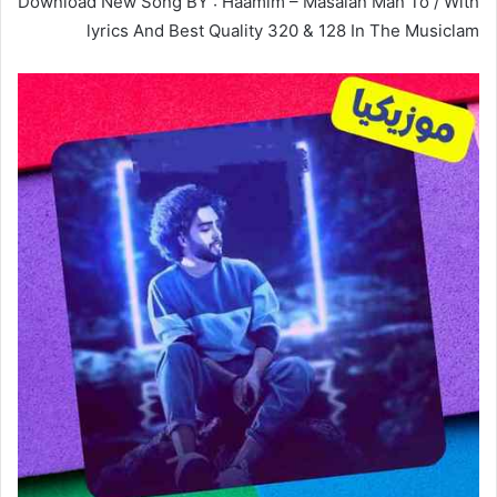
Download New Song BY : Haamim – Masalan Man To / With
lyrics And Best Quality 320 & 128 In The Musiclam