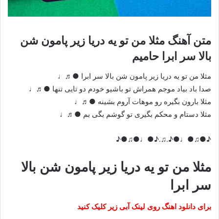
متن آهنگ مثلا من تو یه دریا زیر پامون شن
بالا سر ابرا حامیم
مثلا من تو یه دریا زیر پامون شن بالا سر ابرا ●♬♩
صدا باد بیاد موجم همراش تو باشیو‌ خودم دو تایی تنها ●♬♩
مثلا بارون بگیره رو موهات آروم بشینه ●♬♩
مثلا دستام و محکم بگیری‌ تو گوشم بگی بم ●♬♩
♪●♫●♩●♪.♫.♪●♩●♫●♪
مثلا من تو یه دریا زیر پامون شن بالا
سر ابرا
برای دانلود اهنگ روی لینک آبی زیر کلیک کنید