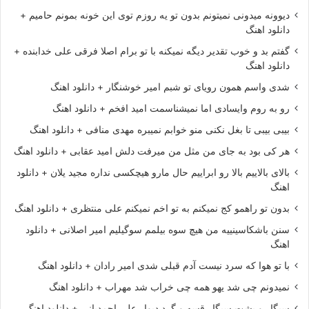
دیوونه میدونی نمیتونم بدون تو یه روزم توی این خونه بمونم حامیم +
دانلود اهنگ
گفتم بد و خوب تقدیر دیگه نمیکنه با تو برام اصلا فرقی علی خدابنده +
دانلود اهنگ
شدی واسم همون رویای تو شبم امیر خوشنگار + دانلود اهنگ
رو به روم وایسادی اما نمیشناسمت امید افخم + دانلود اهنگ
بیبی بیبی تا بغل نکنی منو خوابم نمیبره مهدی منافی + دانلود اهنگ
هر کی بود به جای من مثل من میرفت دلش امید عقابی + دانلود اهنگ
بالای بالاییم بالا رو ابراییم حال مارو هیچکسی نداره مجید یلان + دانلود
اهنگ
بدون تو راهمو کج نمیکنم به تو اخم نمیکنم علی منتظری + دانلود اهنگ
سنن باشکاسینییه من هیچ سوه بیلمم سوگیلیم امیر اصلانی + دانلود
اهنگ
با تو هوا که سرد نیست آدم قبلی شدی امیر رادان + دانلود اهنگ
نمیدونم چی شد یهو همه چی خراب شد مهراب + دانلود اهنگ
سیگار و پشت سیگار قسه و گرد دیوار علی احمدیانی + دانلود اهنگ