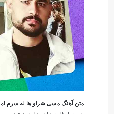
متن آهنگ مسی شراو ها له سرم ام
مسی شراو ها له سرم امشو طلبه شرم ♬♩