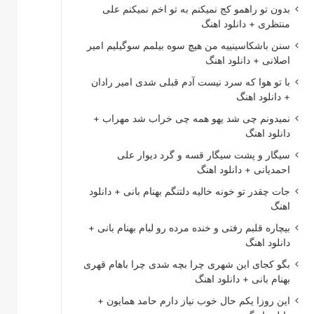
بدون تو راهمو کج نمیکنم به تو اخم نمیکنم علی
منتظری + دانلود اهنگ
سنن باشکاسینییه من هیچ سوه بیلمم سوگیلیم امیر
اصلانی + دانلود اهنگ
با تو هوا که سرد نیست آدم قبلی شدی امیر رادان
+ دانلود اهنگ
نمیدونم چی شد یهو همه چی خراب شد مهراب +
دانلود اهنگ
سیگار و پشت سیگار قسه و گرد دیوار علی
احمدیانی + دانلود اهنگ
جات چقدر تو خونه خالیه دلتنگم بهنام بانی + دانلود
اهنگ
بیچاره قلبم رفتی و خنده مرده رو لبام بهنام بانی +
دانلود اهنگ
بگو کجای این شهری چرا بچه شدی چرا باهام قهری
بهنام بانی + دانلود اهنگ
این روزا یکم حال خوب نیاز دارم حامد همایون +