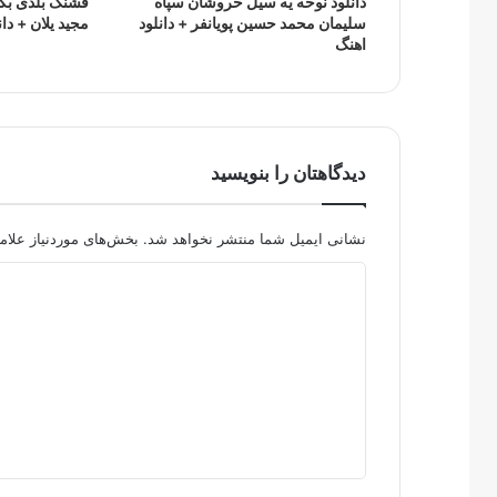
دانلود نوحه یه سیل خروشان سپاه
قشنگ بلدی بکنی
سلیمان محمد حسین پویانفر + دانلود
مجید یلان + دان
اهنگ
دیدگاهتان را بنویسید
نشانی ایمیل شما منتشر نخواهد شد.
بخش‌های موردنیاز علام
د
ی
د
گ
ا
ه
*