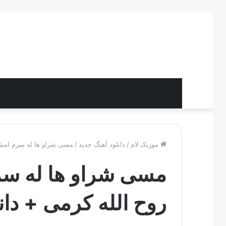
موزیک لام
/
دانلود آهنگ جدید
/
مسی شراو ها له سرم امشو 
مسی شراو ها له سر
روح الله کرمی + دان