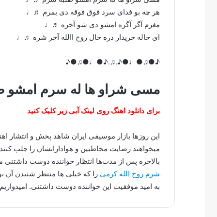
هر چه بو فدای سرد فوق فوقه دی بمرم ♬♩
مغزم آگر آگره امشو دی شو آخره ♬♩
ای حاله خریدار دره حال روح االله آخر شره ♬♩
♪●♫●♩●♪.♫.♪●♩●♫●♪
مسی شراو ها له سرم امشو ط
برای دانلود اهنگ روی لینک آبی زیر کلیک کنید
این روزها بازار موسیقی ایران شاهد پخش و انتشار ا
میخواهند رضایت مخاطبین و هوادارانشان را جلب کنند.
بالاخره پس از مدت‌ها انتظار خواننده دوست داشتنی
شرم روح الله کرمی
را که خیلی ها منتظر شنیدن آن بو
به امید موفقیت این خواننده دوست داشتنی. امیدواریم 