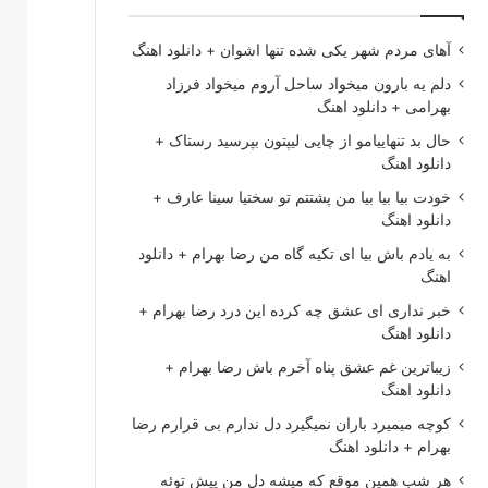
آهای مردم شهر یکی شده تنها اشوان + دانلود اهنگ
دلم یه بارون میخواد ساحل آروم میخواد فرزاد
بهرامی + دانلود اهنگ
حال بد تنهاییامو از چایی لیپتون بپرسید رستاک +
دانلود اهنگ
خودت بیا بیا بیا من پشتتم تو سختیا سینا عارف +
دانلود اهنگ
به یادم باش بیا ای تکیه گاه من رضا بهرام + دانلود
اهنگ
خبر نداری ای عشق چه کرده این درد رضا بهرام +
دانلود اهنگ
زیباترین غم عشق پناه آخرم باش رضا بهرام +
دانلود اهنگ
کوچه میمیرد باران نمیگیرد دل ندارم بی قرارم رضا
بهرام + دانلود اهنگ
هر شب همین موقع که میشه دل من پیش توئه