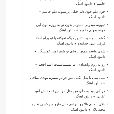
حامیم + دانلود اهنگ
جون دلم خون دلم خیلی پریشونه دلم حامیم +
دانلود اهنگ
دیوونه میدونی نمیتونم بدون تو یه روزم توی این
خونه بمونم حامیم + دانلود اهنگ
گفتم بد و خوب تقدیر دیگه نمیکنه با تو برام اصلا
فرقی علی خدابنده + دانلود اهنگ
شدی واسم همون رویای تو شبم امیر خوشنگار +
دانلود اهنگ
رو به روم وایسادی اما نمیشناسمت امید افخم +
دانلود اهنگ
بیبی بیبی تا بغل نکنی منو خوابم نمیبره مهدی منافی
+ دانلود اهنگ
هر کی بود به جای من مثل من میرفت دلش امید
عقابی + دانلود اهنگ
بالای بالاییم بالا رو ابراییم حال مارو هیچکسی نداره
مجید یلان + دانلود اهنگ