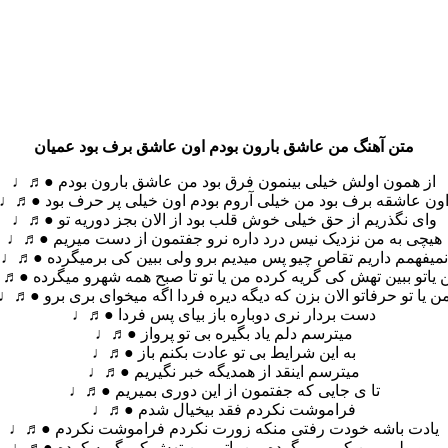
متن آهنگ من عاشق بارون بودم اون عاشق برف بود عمیان
از همون اولش خیلی بینمون فرق بود من عاشق بارون بودم ●♬♩
ون عاشقه برف بود من خیلی آروم بودم اون خیلی پر حرف بود ●♬♩
وای نگذریم از حق خیلی خوش قلب بود از الان بجز دوریه تو ●♬♩
هیچی به من نزدیک نیس درد داره نرو جفتمون از دست میریم ●♬♩
نمیفهمم داریم تقاص چیو پس میدیم برو ولی ببین کی برمیگرده ●♬♩
 یاتو ببین تهش کی گریه کرده من یا تو تا صبح همه شهرو میگرده ●♬
ن یا تو حرفاتو الان بزن که دیگه دیره فردا اگه میخوای بری برو ●♬♩
دست بردار نری دوباره باز بیای پس فردا ●♬♩
میترسم دلم یاد بگیره بی تو پرواز ●♬♩
به این شرایط بی تو عادت بکنم باز ●♬♩
میترسم اینقد از همدیگه خبر نگیریم ●♬♩
تا ی جایی که جفتمون از این دوری بمیریم ●♬♩
فراموشت نکردم فقد بیخیال شدم ●♬♩
یادت باشه خودت رفتی منکه زورت نکردم فراموشت نکردم ●♬♩
برو ولی ببین کی برمیگرده من یاتو ببین تهش کی گریه کرده ●♬♩