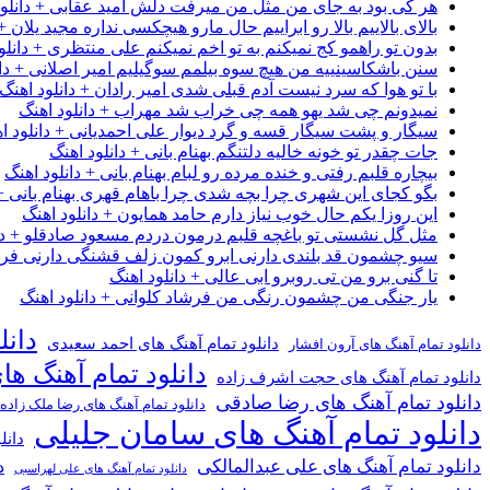
هر کی بود به جای من مثل من میرفت دلش امید عقابی + دانلود
بالای بالاییم بالا رو ابراییم حال مارو هیچکسی نداره مجید یلان +
بدون تو راهمو کج نمیکنم به تو اخم نمیکنم علی منتظری + دانلو
سنن باشکاسینییه من هیچ سوه بیلمم سوگیلیم امیر اصلانی + دان
با تو هوا که سرد نیست آدم قبلی شدی امیر رادان + دانلود اهنگ
نمیدونم چی شد یهو همه چی خراب شد مهراب + دانلود اهنگ
سیگار و پشت سیگار قسه و گرد دیوار علی احمدیانی + دانلود ا
جات چقدر تو خونه خالیه دلتنگم بهنام بانی + دانلود اهنگ
بیچاره قلبم رفتی و خنده مرده رو لبام بهنام بانی + دانلود اهنگ
بگو کجای این شهری چرا بچه شدی چرا باهام قهری بهنام بانی + 
این روزا یکم حال خوب نیاز دارم حامد همایون + دانلود اهنگ
مثل گل نشستی تو باغچه قلبم درمون دردم مسعود صادقلو + دان
سیو چشمون قد بلندی دارنی ابرو کمون زلف قشنگی دارنی فرشاد
تا گنی برو من تی روبرو ابی عالی + دانلود اهنگ
یار جنگی من چشمون رنگی من فرشاد کلوانی + دانلود اهنگ
دانل
دانلود تمام آهنگ های احمد سعیدی
دانلود تمام آهنگ های آرون افشار
دانلود تمام آهنگ ها
دانلود تمام آهنگ های حجت اشرف زاده
دانلود تمام آهنگ های رضا صادقی
دانلود تمام آهنگ های رضا ملک زاده
دانلود تمام آهنگ های سامان جلیلی
دانل
دانلود تمام آهنگ های علی عبدالمالکی
د
دانلود تمام آهنگ های علی لهراسبی