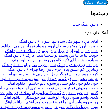
دسته‌ها
دانلود آهنگ جدید
آهنگ های جدید
آهای مردم شهر یکی شده تنها اشوان + دانلود اهنگ
دلم یه بارون میخواد ساحل آروم میخواد فرزاد بهرامی + دانلود 
حال بد تنهاییامو از چایی لیپتون بپرسید رستاک + دانلود اهنگ
خودت بیا بیا بیا من پشتتم تو سختیا سینا عارف + دانلود اهنگ
به یادم باش بیا ای تکیه گاه من رضا بهرام + دانلود اهنگ
خبر نداری ای عشق چه کرده این درد رضا بهرام + دانلود اهنگ
زیباترین غم عشق پناه آخرم باش رضا بهرام + دانلود اهنگ
کوچه میمیرد باران نمیگیرد دل ندارم بی قرارم رضا بهرام + دانل
هر شب همین موقع که میشه دل من پیش توئه حامیم + دانلود ا
جون دلم خون دلم خیلی پریشونه دلم حامیم + دانلود اهنگ
دیوونه میدونی نمیتونم بدون تو یه روزم توی این خونه بمونم حام
گفتم بد و خوب تقدیر دیگه نمیکنه با تو برام اصلا فرقی علی خداب
شدی واسم همون رویای تو شبم امیر خوشنگار + دانلود اهنگ
رو به روم وایسادی اما نمیشناسمت امید افخم + دانلود اهنگ
بیبی بیبی تا بغل نکنی منو خوابم نمیبره مهدی منافی + دانلود اه