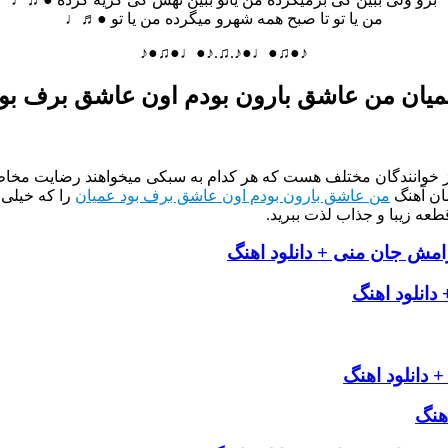
من یا تو تا صبح همه شهرو میگرده من یا تو ●♬♩
♪●♫●♩●♪.♫.♪●♩●♫●♪
یان من عاشق بارون بودم اون عاشق برف بو
از خوانندگان مختلف هست که هر کدام به سبکی میخواهند رضایت مخاطب
ان آهنگ
من عاشق بارون بودم اون عاشق برف بود عمیان
را که خیلی 
طعه زیبا و جذاب لذت ببرید.
امش جان منی + دانلود اهنگ
 دانلود اهنگ
+ دانلود اهنگ
اهنگ