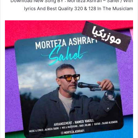
Download New Song BY : Morteza Ashrafi – Sahel / With
lyrics And Best Quality 320 & 128 In The Musiclam