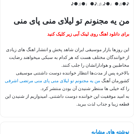
♪●♫●♩●♪.♫.♪●♩●♫●♪
من یه مجنونم تو لیلای منی پای منی
برای دانلود اهنگ روی لینک آبی زیر کلیک کنید
این روزها بازار موسیقی ایران شاهد پخش و انتشار اهنگ های زیادی
از خوانندگان مختلف هست که هر کدام به سبکی میخواهند رضایت
مخاطبین و هوادارانشان را جلب کنند.
بالاخره پس از مدت‌ها انتظار خواننده دوست داشتنی موسیقی
کشورمان آهنگ
من یه مجنونم تو لیلای منی پای منی مرتضی اشرفی
را که خیلی ها منتظر شنیدن آن بودن منتشر کرد.
به امید موفقیت این خواننده دوست داشتنی. امیدواریم از شنیدن این
قطعه زیبا و جذاب لذت ببرید.
نوشته های مشابه