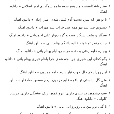
سنن باشکاسینییه من هیچ سوه بیلمم سوگیلیم امیر اصلانی + دانلود
اهنگ
با تو هوا که سرد نیست آدم قبلی شدی امیر رادان + دانلود اهنگ
نمیدونم چی شد یهو همه چی خراب شد مهراب + دانلود اهنگ
سیگار و پشت سیگار قسه و گرد دیوار علی احمدیانی + دانلود اهنگ
جات چقدر تو خونه خالیه دلتنگم بهنام بانی + دانلود اهنگ
بیچاره قلبم رفتی و خنده مرده رو لبام بهنام بانی + دانلود اهنگ
بگو کجای این شهری چرا بچه شدی چرا باهام قهری بهنام بانی + دانلود
اهنگ
این روزا یکم حال خوب نیاز دارم حامد همایون + دانلود اهنگ
مثل گل نشستی تو باغچه قلبم درمون دردم مسعود صادقلو + دانلود
اهنگ
سیو چشمون قد بلندی دارنی ابرو کمون زلف قشنگی دارنی فرشاد
کلوانی + دانلود اهنگ
تا گنی برو من تی روبرو ابی عالی + دانلود اهنگ