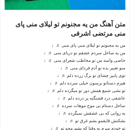
متن آهنگ من یه مجنونم تو لیلای منی پای
منی مرتضی اشرفی
من یه مجنونم تو لیلای منی پای منی ♬♩
من یه ساحل سردم عشقم تو دریای منی ♬♩
خاصی واسه من تو مخاطب شعرای منی ♬♩
منو تغییر بده تو آدم فردای منی ♬♩
توی پاییز چشای تو برگ زرده دلم ♬♩
هیزم دستاتو برسون خیلی سرده دلم ♬♩
تو بشی شمع همش دور تو میگرده دلم ♬♩
عاشقی درد قشنگیه پر درده دلم ♬♩
ساحل دستام بی موج موهات سرده ♬♩
یه روانی که بی عشقش نمیگرده ♬♩
بشکنش قایقمو بشم غرق تو ♬♩
تو خودم میرم یه وقتا که بشم محو تو ♬♩