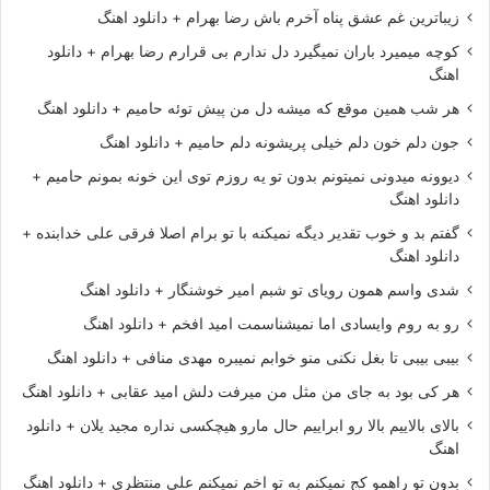
زیباترین غم عشق پناه آخرم باش رضا بهرام + دانلود اهنگ
کوچه میمیرد باران نمیگیرد دل ندارم بی قرارم رضا بهرام + دانلود
اهنگ
هر شب همین موقع که میشه دل من پیش توئه حامیم + دانلود اهنگ
جون دلم خون دلم خیلی پریشونه دلم حامیم + دانلود اهنگ
دیوونه میدونی نمیتونم بدون تو یه روزم توی این خونه بمونم حامیم +
دانلود اهنگ
گفتم بد و خوب تقدیر دیگه نمیکنه با تو برام اصلا فرقی علی خدابنده +
دانلود اهنگ
شدی واسم همون رویای تو شبم امیر خوشنگار + دانلود اهنگ
رو به روم وایسادی اما نمیشناسمت امید افخم + دانلود اهنگ
بیبی بیبی تا بغل نکنی منو خوابم نمیبره مهدی منافی + دانلود اهنگ
هر کی بود به جای من مثل من میرفت دلش امید عقابی + دانلود اهنگ
بالای بالاییم بالا رو ابراییم حال مارو هیچکسی نداره مجید یلان + دانلود
اهنگ
بدون تو راهمو کج نمیکنم به تو اخم نمیکنم علی منتظری + دانلود اهنگ