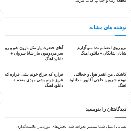
قطعه زیبا و جذاب لذت ببرید.
نوشته های مشابه
نرو روی اعصابم نده منو آزارم
آهای حضرت یار مثل بارون شو و رو
شایان شایگان + دانلود اهنگ
سر هردومون ببار شایا شروان +
دانلود اهنگ
کاشکی من انقدر هول و خجالتی
قراره که چراغ خونم بشی قراره که
نبودم شروین حاجی آقاپور + دانلود
عزیز جونم بشی مهدی مقدم +
اهنگ
دانلود اهنگ
دیدگاهتان را بنویسید
نشانی ایمیل شما منتشر نخواهد شد.
بخش‌های موردنیاز علامت‌گذاری