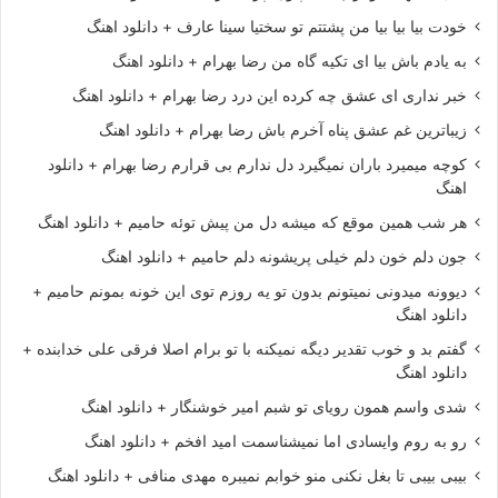
خودت بیا بیا بیا من پشتتم تو سختیا سینا عارف + دانلود اهنگ
به یادم باش بیا ای تکیه گاه من رضا بهرام + دانلود اهنگ
خبر نداری ای عشق چه کرده این درد رضا بهرام + دانلود اهنگ
زیباترین غم عشق پناه آخرم باش رضا بهرام + دانلود اهنگ
کوچه میمیرد باران نمیگیرد دل ندارم بی قرارم رضا بهرام + دانلود
اهنگ
هر شب همین موقع که میشه دل من پیش توئه حامیم + دانلود اهنگ
جون دلم خون دلم خیلی پریشونه دلم حامیم + دانلود اهنگ
دیوونه میدونی نمیتونم بدون تو یه روزم توی این خونه بمونم حامیم +
دانلود اهنگ
گفتم بد و خوب تقدیر دیگه نمیکنه با تو برام اصلا فرقی علی خدابنده +
دانلود اهنگ
شدی واسم همون رویای تو شبم امیر خوشنگار + دانلود اهنگ
رو به روم وایسادی اما نمیشناسمت امید افخم + دانلود اهنگ
بیبی بیبی تا بغل نکنی منو خوابم نمیبره مهدی منافی + دانلود اهنگ