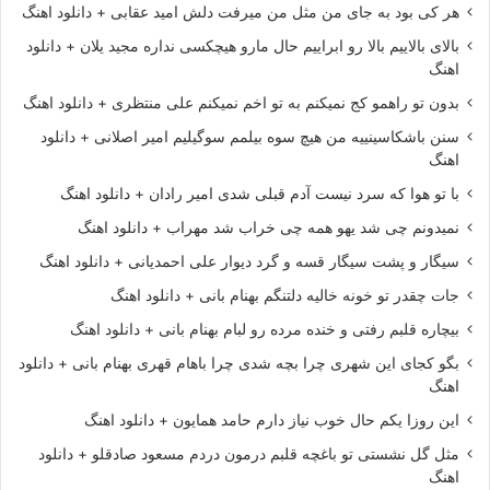
هر کی بود به جای من مثل من میرفت دلش امید عقابی + دانلود اهنگ
بالای بالاییم بالا رو ابراییم حال مارو هیچکسی نداره مجید یلان + دانلود
اهنگ
بدون تو راهمو کج نمیکنم به تو اخم نمیکنم علی منتظری + دانلود اهنگ
سنن باشکاسینییه من هیچ سوه بیلمم سوگیلیم امیر اصلانی + دانلود
اهنگ
با تو هوا که سرد نیست آدم قبلی شدی امیر رادان + دانلود اهنگ
نمیدونم چی شد یهو همه چی خراب شد مهراب + دانلود اهنگ
سیگار و پشت سیگار قسه و گرد دیوار علی احمدیانی + دانلود اهنگ
جات چقدر تو خونه خالیه دلتنگم بهنام بانی + دانلود اهنگ
بیچاره قلبم رفتی و خنده مرده رو لبام بهنام بانی + دانلود اهنگ
بگو کجای این شهری چرا بچه شدی چرا باهام قهری بهنام بانی + دانلود
اهنگ
این روزا یکم حال خوب نیاز دارم حامد همایون + دانلود اهنگ
مثل گل نشستی تو باغچه قلبم درمون دردم مسعود صادقلو + دانلود
اهنگ