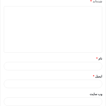
شده‌اند
*
د
ی
د
گ
ا
ه
*
نام
*
ایمیل
*
وب‌ سایت