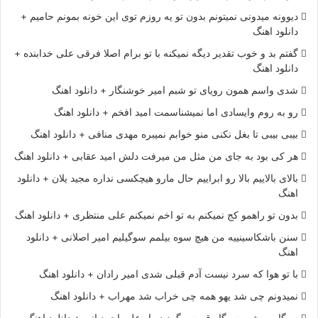
دیوونه میدونی نمیتونم بدون تو یه روزم توی این خونه بمونم حامیم +
دانلود اهنگ
گفتم بد و خوب تقدیر دیگه نمیکنه با تو برام اصلا فرقی علی خدابنده +
دانلود اهنگ
شدی واسم همون رویای تو شبم امیر خوشنگار + دانلود اهنگ
رو به روم وایسادی اما نمیشناسمت امید افخم + دانلود اهنگ
بیبی بیبی تا بغل نکنی منو خوابم نمیبره مهدی منافی + دانلود اهنگ
هر کی بود به جای من مثل من میرفت دلش امید عقابی + دانلود اهنگ
بالای بالاییم بالا رو ابراییم حال مارو هیچکسی نداره مجید یلان + دانلود
اهنگ
بدون تو راهمو کج نمیکنم به تو اخم نمیکنم علی منتظری + دانلود اهنگ
سنن باشکاسینییه من هیچ سوه بیلمم سوگیلیم امیر اصلانی + دانلود
اهنگ
با تو هوا که سرد نیست آدم قبلی شدی امیر رادان + دانلود اهنگ
نمیدونم چی شد یهو همه چی خراب شد مهراب + دانلود اهنگ