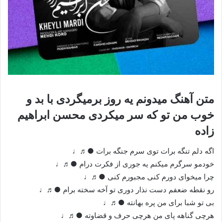
متن آهنگ میدونم یه روز برمیگردی با بد و
خوب من تو که سر میکردی محسن ابراهیم
زاده
اگه دلم تنگه برات توی سرم جنگه برات ●♬♩
خودمو سرگرم میکنم یه جوری از فکرت درام ●♬♩
چرا میخوای دورم کنی مجبورم کنی ●♬♩
رو نقطه ضعفم دست نذار دوری تو آخه سخته برام ●♬♩
بی تو شبا برای من پره بهانته ●♬♩
هرچی گناهه پای من هرچی حرف و قضاوته ●♬♩