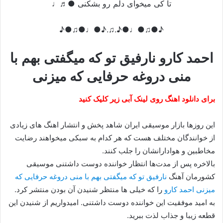
تا کی میخوای دلم رو بشکنی ●♬♩
♪●♫●♩●♪.♫.♪●♩●♫●♪
احمد کارو نارفیق تو که میگفتی بهم با
منی دروغه حرفایی که میزنی
برای دانلود اهنگ روی لینک آبی زیر کلیک کنید
این روزها بازار موسیقی ایران شاهد پخش و انتشار اهنگ های زیادی
از خوانندگان مختلف هست که هر کدام به سبکی میخواهند رضایت
مخاطبین و هوادارانشان را جلب کنند.
بالاخره پس از مدت‌ها انتظار خواننده دوست داشتنی موسیقی
کشورمان آهنگ
نارفیق تو که میگفتی بهم با منی دروغه حرفایی که
میزنی احمد کارو
را که خیلی ها منتظر شنیدن آن بودن منتشر کرد.
به امید موفقیت این خواننده دوست داشتنی. امیدواریم از شنیدن این
قطعه زیبا و جذاب لذت ببرید.