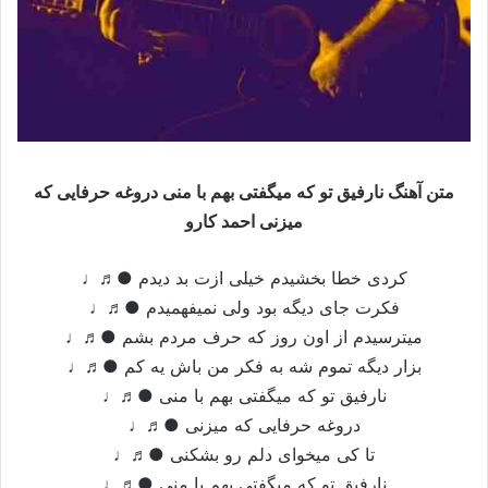
متن آهنگ نارفیق تو که میگفتی بهم با منی دروغه حرفایی که
میزنی احمد کارو
کردی خطا بخشیدم خیلی ازت بد دیدم ●♬♩
فکرت جای دیگه بود ولی نمیفهمیدم ●♬♩
میترسیدم از اون روز که حرف مردم بشم ●♬♩
بزار دیگه تموم شه به فکر من باش یه کم ●♬♩
نارفیق تو که میگفتی بهم با منی ●♬♩
دروغه حرفایی که میزنی ●♬♩
تا کی میخوای دلم رو بشکنی ●♬♩
نارفیق تو که میگفتی بهم با منی ●♬♩