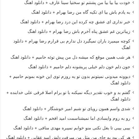
خودت بیا بیا بیا من پشتتم تو سختیا سینا عارف + دانلود اهنگ
به یادم باش بیا ای تکیه گاه من رضا بهرام + دانلود اهنگ
خبر نداری ای عشق چه کرده این درد رضا بهرام + دانلود اهنگ
زیباترین غم عشق پناه آخرم باش رضا بهرام + دانلود اهنگ
کوچه میمیرد باران نمیگیرد دل ندارم بی قرارم رضا بهرام + دانلود
اهنگ
هر شب همین موقع که میشه دل من پیش توئه حامیم + دانلود اهنگ
جون دلم خون دلم خیلی پریشونه دلم حامیم + دانلود اهنگ
دیوونه میدونی نمیتونم بدون تو یه روزم توی این خونه بمونم حامیم +
دانلود اهنگ
گفتم بد و خوب تقدیر دیگه نمیکنه با تو برام اصلا فرقی علی خدابنده +
دانلود اهنگ
شدی واسم همون رویای تو شبم امیر خوشنگار + دانلود اهنگ
رو به روم وایسادی اما نمیشناسمت امید افخم + دانلود اهنگ
بیبی بیبی تا بغل نکنی منو خوابم نمیبره مهدی منافی + دانلود اهنگ
هر کی بود به جای من مثل من میرفت دلش امید عقابی + دانلود اهنگ