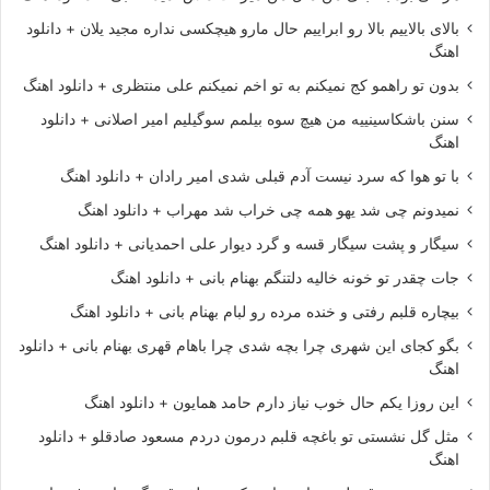
بالای بالاییم بالا رو ابراییم حال مارو هیچکسی نداره مجید یلان + دانلود
اهنگ
بدون تو راهمو کج نمیکنم به تو اخم نمیکنم علی منتظری + دانلود اهنگ
سنن باشکاسینییه من هیچ سوه بیلمم سوگیلیم امیر اصلانی + دانلود
اهنگ
با تو هوا که سرد نیست آدم قبلی شدی امیر رادان + دانلود اهنگ
نمیدونم چی شد یهو همه چی خراب شد مهراب + دانلود اهنگ
سیگار و پشت سیگار قسه و گرد دیوار علی احمدیانی + دانلود اهنگ
جات چقدر تو خونه خالیه دلتنگم بهنام بانی + دانلود اهنگ
بیچاره قلبم رفتی و خنده مرده رو لبام بهنام بانی + دانلود اهنگ
بگو کجای این شهری چرا بچه شدی چرا باهام قهری بهنام بانی + دانلود
اهنگ
این روزا یکم حال خوب نیاز دارم حامد همایون + دانلود اهنگ
مثل گل نشستی تو باغچه قلبم درمون دردم مسعود صادقلو + دانلود
اهنگ