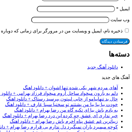
ایمیل
*
وب‌ سایت
ذخیره نام، ایمیل و وبسایت من در مرورگر برای زمانی که دوباره 
دسته‌ها
دانلود آهنگ جدید
آهنگ های جدید
آهای مردم شهر یکی شده تنها اشوان + دانلود اهنگ
دلم یه بارون میخواد ساحل آروم میخواد فرزاد بهرامی + دانلود 
حال بد تنهاییامو از چایی لیپتون بپرسید رستاک + دانلود اهنگ
خودت بیا بیا بیا من پشتتم تو سختیا سینا عارف + دانلود اهنگ
به یادم باش بیا ای تکیه گاه من رضا بهرام + دانلود اهنگ
خبر نداری ای عشق چه کرده این درد رضا بهرام + دانلود اهنگ
زیباترین غم عشق پناه آخرم باش رضا بهرام + دانلود اهنگ
کوچه میمیرد باران نمیگیرد دل ندارم بی قرارم رضا بهرام + دانل