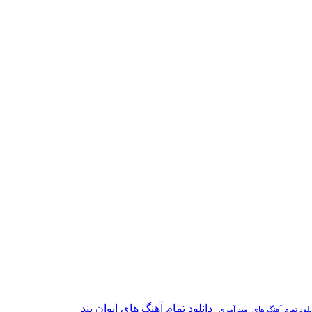
دانلود تمام آهنگ های ایوان بند
نلود تمام آهنگ های امید آمری