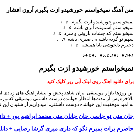
متن آهنگ نمیخواستم خورشیدو ازت بگیرم آرون افشار
نمیخواستم خورشیدو ازت بگیرم ♬♩
نمیخواستم آسمونت ابری باشه ♬♩
نمیخواستم که چشات بارونی و سرد ♬♩
سهم تو گریه باشه بی صبری باشه ♬♩
دخترم دلخوشی بابا همیشه ♬♩
♪●♫●♩●♪.♫.♪●♩●♫●♪
نمیخواستم خورشیدو ازت بگیرم
برای دانلود اهنگ روی لینک آبی زیر کلیک کنید
این روزها بازار موسیقی ایران شاهد پخش و انتشار اهنگ های زیادی 
بالاخره پس از مدت‌ها انتظار خواننده دوست داشتنی موسیقی کشورم
به امید موفقیت این خواننده دوست داشتنی. امیدواریم از شنیدن این ق
جان منی تو جانمی جان جانان منی محمد ابراهیم پور + دان
حاضرم برات بمیرم نگو که داری میری گرشا رضایی + دانلو