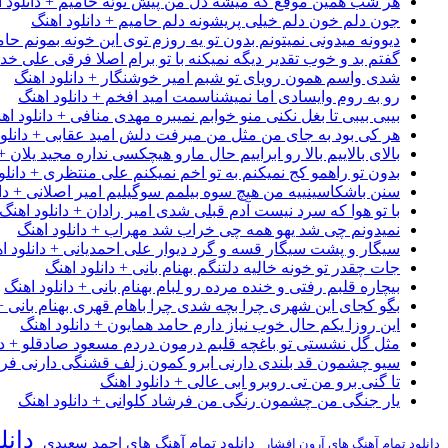
هر شب همین موقع که میشه دل من پیش توئه حامیم + دانلود ا
جون دلم خون دلم خیلی پریشونه دلم حامیم + دانلود اهنگ
دیوونه میدونی نمیتونم بدون تو یه روزم توی این خونه بمونم حام
گفتم بد و خوب تقدیر دیگه نمیکنه با تو برام اصلا فرقی علی خداب
شدی واسم همون رویای تو شبم امیر خوشنگار + دانلود اهنگ
رو به روم وایسادی اما نمیشناسمت امید افخم + دانلود اهنگ
بیبی بیبی تا بغل نکنی منو خوابم نمیبره مهدی منافی + دانلود اه
هر کی بود به جای من مثل من میرفت دلش امید عقابی + دانلود
بالای بالاییم بالا رو ابراییم حال مارو هیچکسی نداره مجید یلان +
بدون تو راهمو کج نمیکنم به تو اخم نمیکنم علی منتظری + دانلو
سنن باشکاسینییه من هیچ سوه بیلمم سوگیلیم امیر اصلانی + دان
با تو هوا که سرد نیست آدم قبلی شدی امیر رادان + دانلود اهنگ
نمیدونم چی شد یهو همه چی خراب شد مهراب + دانلود اهنگ
سیگار و پشت سیگار قسه و گرد دیوار علی احمدیانی + دانلود ا
جات چقدر تو خونه خالیه دلتنگم بهنام بانی + دانلود اهنگ
بیچاره قلبم رفتی و خنده مرده رو لبام بهنام بانی + دانلود اهنگ
بگو کجای این شهری چرا بچه شدی چرا باهام قهری بهنام بانی + 
این روزا یکم حال خوب نیاز دارم حامد همایون + دانلود اهنگ
مثل گل نشستی تو باغچه قلبم درمون دردم مسعود صادقلو + دان
سیو چشمون قد بلندی دارنی ابرو کمون زلف قشنگی دارنی فرشاد
تا گنی برو من تی روبرو ابی عالی + دانلود اهنگ
یار جنگی من چشمون رنگی من فرشاد کلوانی + دانلود اهنگ
دانل
دانلود تمام آهنگ های احمد سعیدی
دانلود تمام آهنگ های آرون افشار