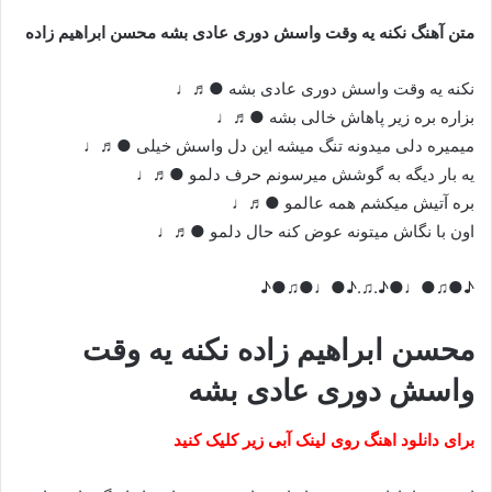
متن آهنگ نکنه یه وقت واسش دوری عادی بشه محسن ابراهیم زاده
نکنه یه وقت واسش دوری عادی بشه ●♬♩
بزاره بره زیر پاهاش خالی بشه ●♬♩
میمیره دلی میدونه تنگ میشه این دل واسش خیلی ●♬♩
یه بار دیگه به گوشش میرسونم حرف دلمو ●♬♩
بره آتیش میکشم همه عالمو ●♬♩
اون با نگاش میتونه عوض کنه حال دلمو ●♬♩
♪●♫●♩●♪.♫.♪●♩●♫●♪
محسن ابراهیم زاده نکنه یه وقت
واسش دوری عادی بشه
برای دانلود اهنگ روی لینک آبی زیر کلیک کنید