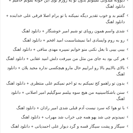
دانلود اهنگ
گفتم بد و خوب تقدیر دیگه نمیکنه با تو برام اصلا فرقی علی خدابنده +
دانلود اهنگ
شدی واسم همون رویای تو شبم امیر خوشنگار + دانلود اهنگ
رو به روم وایسادی اما نمیشناسمت امید افخم + دانلود اهنگ
بیبی بیبی تا بغل نکنی منو خوابم نمیبره مهدی منافی + دانلود اهنگ
هر کی بود به جای من مثل من میرفت دلش امید عقابی + دانلود اهنگ
بالای بالاییم بالا رو ابراییم حال مارو هیچکسی نداره مجید یلان + دانلود
اهنگ
بدون تو راهمو کج نمیکنم به تو اخم نمیکنم علی منتظری + دانلود اهنگ
سنن باشکاسینییه من هیچ سوه بیلمم سوگیلیم امیر اصلانی + دانلود
اهنگ
با تو هوا که سرد نیست آدم قبلی شدی امیر رادان + دانلود اهنگ
نمیدونم چی شد یهو همه چی خراب شد مهراب + دانلود اهنگ
سیگار و پشت سیگار قسه و گرد دیوار علی احمدیانی + دانلود اهنگ