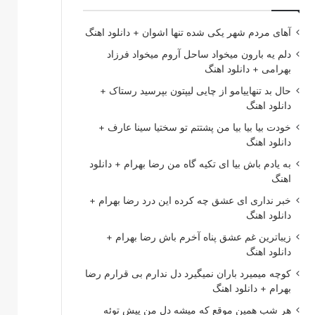
آهای مردم شهر یکی شده تنها اشوان + دانلود اهنگ
دلم یه بارون میخواد ساحل آروم میخواد فرزاد
بهرامی + دانلود اهنگ
حال بد تنهاییامو از چایی لیپتون بپرسید رستاک +
دانلود اهنگ
خودت بیا بیا بیا من پشتتم تو سختیا سینا عارف +
دانلود اهنگ
به یادم باش بیا ای تکیه گاه من رضا بهرام + دانلود
اهنگ
خبر نداری ای عشق چه کرده این درد رضا بهرام +
دانلود اهنگ
زیباترین غم عشق پناه آخرم باش رضا بهرام +
دانلود اهنگ
کوچه میمیرد باران نمیگیرد دل ندارم بی قرارم رضا
بهرام + دانلود اهنگ
هر شب همین موقع که میشه دل من پیش توئه