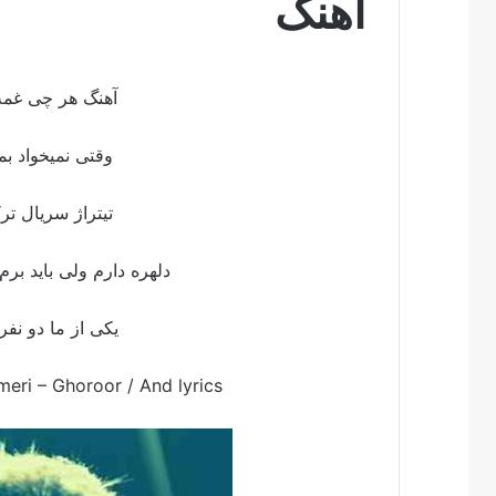
اهنگ
آهنگ هر چی غمه 
وقتی نمیخواد ب
تیتراژ سریال ت
دلهره دارم ولی باید ب
یکی از ما دو نف
eri – Ghoroor /
And lyrics