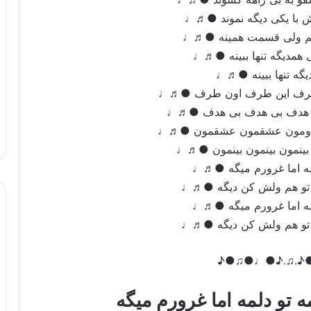
ش با یکی دیگه نموند ●♬♩
ختم ولی قسمت همینه ●♬♩
بی همدیگه تنها ببینه ●♬♩
یگه تنها ببینه ●♬♩
بی طرف این طرف اون طرف ●♬♩
ی هدف بی هدف بی هدف ●♬♩
هردومون عشقمون عشقمون ●♬♩
 بینمون بینمون بینمون ●♬♩
مه اما غرورم میگه ●♬♩
ه تو هم ولش کن دیگه ●♬♩
مه اما غرورم میگه ●♬♩
ه تو هم ولش کن دیگه ●♬♩
♪●♫●♩●♪.♫.
 تو دلمه اما غرورم میگه