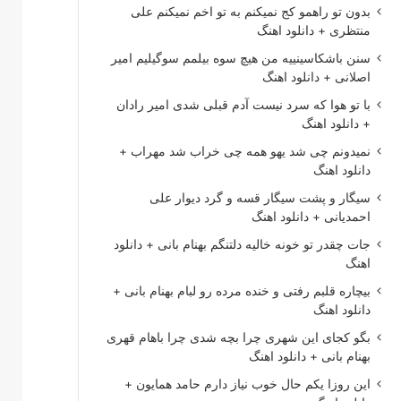
بدون تو راهمو کج نمیکنم به تو اخم نمیکنم علی
منتظری + دانلود اهنگ
سنن باشکاسینییه من هیچ سوه بیلمم سوگیلیم امیر
اصلانی + دانلود اهنگ
با تو هوا که سرد نیست آدم قبلی شدی امیر رادان
+ دانلود اهنگ
نمیدونم چی شد یهو همه چی خراب شد مهراب +
دانلود اهنگ
سیگار و پشت سیگار قسه و گرد دیوار علی
احمدیانی + دانلود اهنگ
جات چقدر تو خونه خالیه دلتنگم بهنام بانی + دانلود
اهنگ
بیچاره قلبم رفتی و خنده مرده رو لبام بهنام بانی +
دانلود اهنگ
بگو کجای این شهری چرا بچه شدی چرا باهام قهری
بهنام بانی + دانلود اهنگ
این روزا یکم حال خوب نیاز دارم حامد همایون +