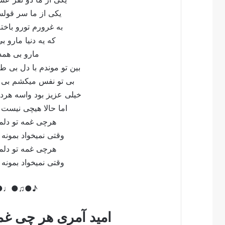
یکی از ما سر قول
به غرورم تورو با
که یه دنیا مارو 
مارو بی همد
بین تو موندم با دل 
بی تو نفس میکشم ب
خیلی عزیز بود واسه 
اما حالا هیچی نیست
هرچی غمه تو دل
وقتی نمیخواد بمون
هرچی غمه تو دل
وقتی نمیخواد بمون
♪●♩●♫●♪
امید آمری هر چی غمه