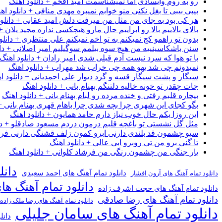
رو به روم وایسادی اما نمیشناسمت امید افخم + دانلود اهنگ
بیبی بیبی تا بغل نکنی منو خوابم نمیبره مهدی منافی + دانلود اه
هر کی بود به جای من مثل من میرفت دلش امید عقابی + دانلود
بالای بالاییم بالا رو ابراییم حال مارو هیچکسی نداره مجید یلان +
بدون تو راهمو کج نمیکنم به تو اخم نمیکنم علی منتظری + دانلو
سنن باشکاسینییه من هیچ سوه بیلمم سوگیلیم امیر اصلانی + دان
با تو هوا که سرد نیست آدم قبلی شدی امیر رادان + دانلود اهنگ
نمیدونم چی شد یهو همه چی خراب شد مهراب + دانلود اهنگ
سیگار و پشت سیگار قسه و گرد دیوار علی احمدیانی + دانلود ا
جات چقدر تو خونه خالیه دلتنگم بهنام بانی + دانلود اهنگ
بیچاره قلبم رفتی و خنده مرده رو لبام بهنام بانی + دانلود اهنگ
بگو کجای این شهری چرا بچه شدی چرا باهام قهری بهنام بانی + 
این روزا یکم حال خوب نیاز دارم حامد همایون + دانلود اهنگ
مثل گل نشستی تو باغچه قلبم درمون دردم مسعود صادقلو + دان
سیو چشمون قد بلندی دارنی ابرو کمون زلف قشنگی دارنی فرشاد
تا گنی برو من تی روبرو ابی عالی + دانلود اهنگ
یار جنگی من چشمون رنگی من فرشاد کلوانی + دانلود اهنگ
دانل
دانلود تمام آهنگ های احمد سعیدی
دانلود تمام آهنگ های آرون افشار
دانلود تمام آهنگ ها
دانلود تمام آهنگ های حجت اشرف زاده
دانلود تمام آهنگ های رضا صادقی
دانلود تمام آهنگ های رضا ملک زاده
دانلود تمام آهنگ های سامان جلیلی
دانل