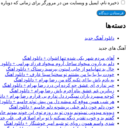
ذخیره نام، ایمیل و وبسایت من در مرورگر برای زمانی که دوباره 
دسته‌ها
دانلود آهنگ جدید
آهنگ های جدید
آهای مردم شهر یکی شده تنها اشوان + دانلود اهنگ
دلم یه بارون میخواد ساحل آروم میخواد فرزاد بهرامی + دانلود 
حال بد تنهاییامو از چایی لیپتون بپرسید رستاک + دانلود اهنگ
خودت بیا بیا بیا من پشتتم تو سختیا سینا عارف + دانلود اهنگ
به یادم باش بیا ای تکیه گاه من رضا بهرام + دانلود اهنگ
خبر نداری ای عشق چه کرده این درد رضا بهرام + دانلود اهنگ
زیباترین غم عشق پناه آخرم باش رضا بهرام + دانلود اهنگ
کوچه میمیرد باران نمیگیرد دل ندارم بی قرارم رضا بهرام + دانل
هر شب همین موقع که میشه دل من پیش توئه حامیم + دانلود ا
جون دلم خون دلم خیلی پریشونه دلم حامیم + دانلود اهنگ
دیوونه میدونی نمیتونم بدون تو یه روزم توی این خونه بمونم حام
گفتم بد و خوب تقدیر دیگه نمیکنه با تو برام اصلا فرقی علی خداب
شدی واسم همون رویای تو شبم امیر خوشنگار + دانلود اهنگ