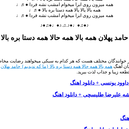
همه میزون روی ابرا میخوام امشب نشه فردا ●♬♩
همه بالا یالا یالا همه دستا بره بالا ●♬♩
همه میزون روی ابرا میخوام امشب نشه فردا ●♬♩
♪●♫●♩●♪.♫.♪●♩●♫●♪
حامد پهلان همه بالا همه حالا همه دستا بره بالا
از خوانندگان مختلف هست که هر کدام به سبکی میخواهند رضایت مخاطب
ان آهنگ
همه بالا همه حالا همه دستا بره بالا {ما که ندیدیم} حامد پهلان
ر
طعه زیبا و جذاب لذت ببرید.
داوود یونسی + دانلود اهنگ
شه علیرضا طلیسچی + دانلود اهنگ
هنگ