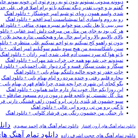
دیوونه میدونی نمیتونم بدون تو یه روزم توی این خونه بمونم حام
گفتم بد و خوب تقدیر دیگه نمیکنه با تو برام اصلا فرقی علی خداب
شدی واسم همون رویای تو شبم امیر خوشنگار + دانلود اهنگ
رو به روم وایسادی اما نمیشناسمت امید افخم + دانلود اهنگ
بیبی بیبی تا بغل نکنی منو خوابم نمیبره مهدی منافی + دانلود اه
هر کی بود به جای من مثل من میرفت دلش امید عقابی + دانلود
بالای بالاییم بالا رو ابراییم حال مارو هیچکسی نداره مجید یلان +
بدون تو راهمو کج نمیکنم به تو اخم نمیکنم علی منتظری + دانلو
سنن باشکاسینییه من هیچ سوه بیلمم سوگیلیم امیر اصلانی + دان
با تو هوا که سرد نیست آدم قبلی شدی امیر رادان + دانلود اهنگ
نمیدونم چی شد یهو همه چی خراب شد مهراب + دانلود اهنگ
سیگار و پشت سیگار قسه و گرد دیوار علی احمدیانی + دانلود ا
جات چقدر تو خونه خالیه دلتنگم بهنام بانی + دانلود اهنگ
بیچاره قلبم رفتی و خنده مرده رو لبام بهنام بانی + دانلود اهنگ
بگو کجای این شهری چرا بچه شدی چرا باهام قهری بهنام بانی + 
این روزا یکم حال خوب نیاز دارم حامد همایون + دانلود اهنگ
مثل گل نشستی تو باغچه قلبم درمون دردم مسعود صادقلو + دان
سیو چشمون قد بلندی دارنی ابرو کمون زلف قشنگی دارنی فرشاد
تا گنی برو من تی روبرو ابی عالی + دانلود اهنگ
یار جنگی من چشمون رنگی من فرشاد کلوانی + دانلود اهنگ
دانل
دانلود تمام آهنگ های احمد سعیدی
دانلود تمام آهنگ های آرون افشار
دانلود تمام آهنگ ها
دانلود تمام آهنگ های حجت اشرف زاده