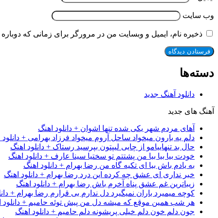
وب‌ سایت
ذخیره نام، ایمیل و وبسایت من در مرورگر برای زمانی که دوباره 
دسته‌ها
دانلود آهنگ جدید
آهنگ های جدید
آهای مردم شهر یکی شده تنها اشوان + دانلود اهنگ
دلم یه بارون میخواد ساحل آروم میخواد فرزاد بهرامی + دانلود 
حال بد تنهاییامو از چایی لیپتون بپرسید رستاک + دانلود اهنگ
خودت بیا بیا بیا من پشتتم تو سختیا سینا عارف + دانلود اهنگ
به یادم باش بیا ای تکیه گاه من رضا بهرام + دانلود اهنگ
خبر نداری ای عشق چه کرده این درد رضا بهرام + دانلود اهنگ
زیباترین غم عشق پناه آخرم باش رضا بهرام + دانلود اهنگ
کوچه میمیرد باران نمیگیرد دل ندارم بی قرارم رضا بهرام + دانل
هر شب همین موقع که میشه دل من پیش توئه حامیم + دانلود ا
جون دلم خون دلم خیلی پریشونه دلم حامیم + دانلود اهنگ