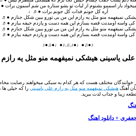
میخواد باز اسممو بشنوم از لبات تو بشو ستاره من شم آسمون برات 
آره کل جونم فدات کل جونم برات ●♬♩
شکی نمیفهمه منو مثل یه رازم این من بی تورو ببین شکل جنازم ●♬
 کی واسه اومدنت قصه بسازم این همه دست و پازدم حیفه ببازم ●♬
شکی نمیفهمه منو مثل یه رازم این من بی تورو ببین شکل جنازم ●♬
 کی واسه اومدنت قصه بسازم این همه دست و پازدم حیفه ببازم ●♬
♪●♫●♩●♪.♫.♪●♩●♫●♪
علی یاسینی هیشکی نمیفهمه منو مثل یه رازم
از خوانندگان مختلف هست که هر کدام به سبکی میخواهند رضایت مخاطب
ان آهنگ
هیشکی نمیفهمه منو مثل یه رازم علی یاسینی
را که خیلی ها 
طعه زیبا و جذاب لذت ببرید.
هنگ
عفری + دانلود اهنگ