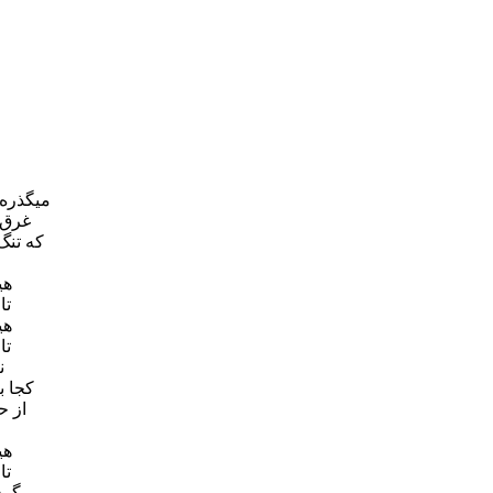
میگذره
غرق 
که تنگ
هی
تا
هی
تا
ن
کجا ب
از ح
هی
تا
گرف