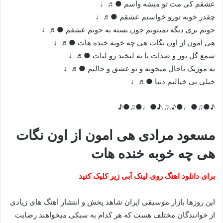
عشقم کی مث تو میشه واسم ●♬♩
چقدر خوبه تورو خواستم عشقم ●♬♩
جونم بری دیگه نمیتونم جون بسته به جونم عشقم ●♬♩
هی امون از اون نگات هی چه خوبه خنده هات ●♬♩
شمع گل نور و صدات با یه لبخند رو لبات ●♬♩
یه موزیک باحال میخونه و تو عشق و حالیم ●♬♩
خیلی بی خیالیم دنیا ●♬♩
♪●♫●♩●♪.♫.♪●♩●♫●♪
مسعود مرادی هی امون از اون نگات
هی چه خوبه خنده هات
برای دانلود اهنگ روی لینک آبی زیر کلیک کنید
این روزها بازار موسیقی ایران شاهد پخش و انتشار اهنگ های زیادی
از خوانندگان مختلف هست که هر کدام به سبکی میخواهند رضایت