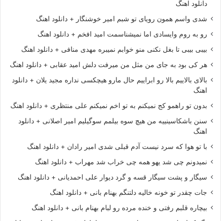
دانلود اهنگ
شدی واسم همون رویای تو شبم امیر خوشنگار + دانلود اهنگ
رو به روم وایسادی اما نمیشناسمت امید افخم + دانلود اهنگ
بیبی بیبی تا بغل نکنی منو خوابم نمیبره مهدی منافی + دانلود اهنگ
هر کی بود به جای من مثل من میرفت دلش امید عقابی + دانلود اهنگ
بالای بالاییم بالا رو ابراییم حال مارو هیچکسی نداره مجید یلان + دانلود
اهنگ
بدون تو راهمو کج نمیکنم به تو اخم نمیکنم علی منتظری + دانلود اهنگ
سنن باشکاسینییه من هیچ سوه بیلمم سوگیلیم امیر اصلانی + دانلود
اهنگ
با تو هوا که سرد نیست آدم قبلی شدی امیر رادان + دانلود اهنگ
نمیدونم چی شد یهو همه چی خراب شد مهراب + دانلود اهنگ
سیگار و پشت سیگار قسه و گرد دیوار علی احمدیانی + دانلود اهنگ
جات چقدر تو خونه خالیه دلتنگم بهنام بانی + دانلود اهنگ
بیچاره قلبم رفتی و خنده مرده رو لبام بهنام بانی + دانلود اهنگ