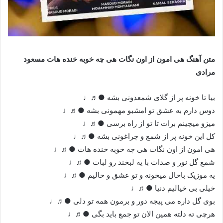
متن آهنگ هی امون از اون نگات هی چه خوبه خنده هات مسعود
مرادی
بیا تا خونه پر از گلای شمعدونی بشه ●♬♩
دوس دارم به عشق تو امشبو مهمونی بشه ●♬♩
میزو میچینم برات تا تو از راه برسی ●♬♩
کل این خونه پر از شمع و چراغونی بشه ●♬♩
هی امون از اون نگات هی چه خوبه خنده هات ●♬♩
شمع گل نور و صدات با یه لبخند رو لبات ●♬♩
یه موزیک باحال میخونه و تو عشق و حالیم ●♬♩
خیلی بی خیالیم دنیا ●♬♩
بوی گل داره می پیچه دور و برمون همه تو دلی ●♬♩
هرچی ته دلته همین الان تو جمع باید بگی ●♬♩