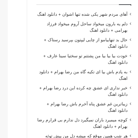
آهای مردم شهر یکی شده تنها اشوان + دانلود اهنگ
دلم یه بارون میخواد ساحل آروم میخواد فرزاد
بهرامی + دانلود اهنگ
حال بد تنهاییامو از چایی لیپتون بپرسید رستاک +
دانلود اهنگ
خودت بیا بیا بیا من پشتتم تو سختیا سینا عارف +
دانلود اهنگ
به یادم باش بیا ای تکیه گاه من رضا بهرام + دانلود
اهنگ
خبر نداری ای عشق چه کرده این درد رضا بهرام +
دانلود اهنگ
زیباترین غم عشق پناه آخرم باش رضا بهرام +
دانلود اهنگ
کوچه میمیرد باران نمیگیرد دل ندارم بی قرارم رضا
بهرام + دانلود اهنگ
هر شب همین موقع که میشه دل من پیش توئه