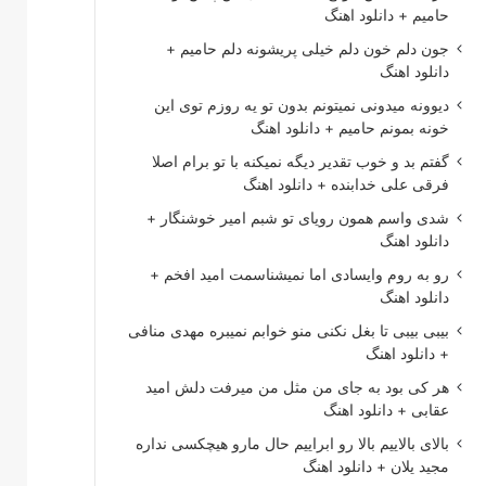
حامیم + دانلود اهنگ
جون دلم خون دلم خیلی پریشونه دلم حامیم +
دانلود اهنگ
دیوونه میدونی نمیتونم بدون تو یه روزم توی این
خونه بمونم حامیم + دانلود اهنگ
گفتم بد و خوب تقدیر دیگه نمیکنه با تو برام اصلا
فرقی علی خدابنده + دانلود اهنگ
شدی واسم همون رویای تو شبم امیر خوشنگار +
دانلود اهنگ
رو به روم وایسادی اما نمیشناسمت امید افخم +
دانلود اهنگ
بیبی بیبی تا بغل نکنی منو خوابم نمیبره مهدی منافی
+ دانلود اهنگ
هر کی بود به جای من مثل من میرفت دلش امید
عقابی + دانلود اهنگ
بالای بالاییم بالا رو ابراییم حال مارو هیچکسی نداره
مجید یلان + دانلود اهنگ