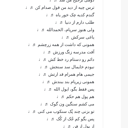
ترس چیه از دید من فول صدام کن ♬♩
گندم کدیه چک خور یاه ♬♩
طلب دارم از دنیا ♬♩
ولی هنوز سرپام، الحمدالله ♬♩
یاغی سرکش ♬♩
همونی که داشت از همه زرچشم ♬♩
آفت مدرسه زنگ ورزش ♬♩
دائم رو دستام رد خط کش ♬♩
نبودم خایمال سد سنجش ♬♩
جیمی هام همرام قد ارتش ♬♩
همونی زیرپام بند ببندش ♬♩
پس فقط بگو، ایول الله ♬♩
هم پول هم حکم ♬♩
می کشم سنگین ون گوک ♬♩
تو بزنی چند پُک سنکوب می کنی ♬♩
پس بگو کم جُک از کُک ♬♩
از پول از فن ♬♩