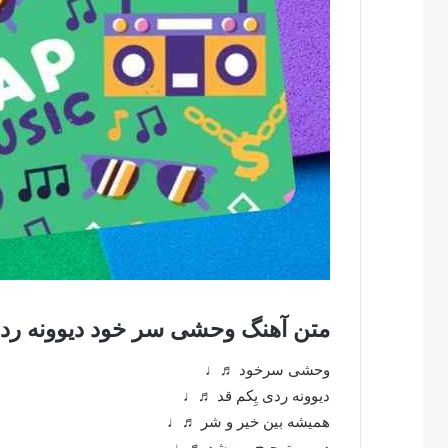
متن آهنگ وحشی سر خود دیوونه ردی
وحشی سرخود ♬♩
دیوونه ردی یِکم قد ♬♩
همیشه بین خیر و شر ♬♩
دومی ترجیح من شد ♬♩