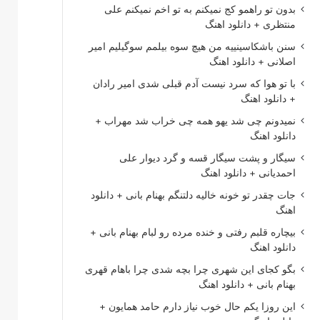
بدون تو راهمو کج نمیکنم به تو اخم نمیکنم علی
منتظری + دانلود اهنگ
سنن باشکاسینییه من هیچ سوه بیلمم سوگیلیم امیر
اصلانی + دانلود اهنگ
با تو هوا که سرد نیست آدم قبلی شدی امیر رادان
+ دانلود اهنگ
نمیدونم چی شد یهو همه چی خراب شد مهراب +
دانلود اهنگ
سیگار و پشت سیگار قسه و گرد دیوار علی
احمدیانی + دانلود اهنگ
جات چقدر تو خونه خالیه دلتنگم بهنام بانی + دانلود
اهنگ
بیچاره قلبم رفتی و خنده مرده رو لبام بهنام بانی +
دانلود اهنگ
بگو کجای این شهری چرا بچه شدی چرا باهام قهری
بهنام بانی + دانلود اهنگ
این روزا یکم حال خوب نیاز دارم حامد همایون +