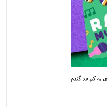
 یه کم قد گندم