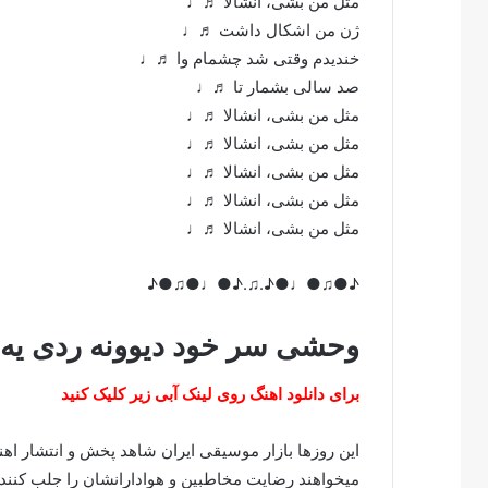
مثل من بشی، انشالا ♬♩
ژن من اشکال داشت ♬♩
خندیدم وقتی شد چشمام وا ♬♩
صد سالی بشمار تا ♬♩
مثل من بشی، انشالا ♬♩
مثل من بشی، انشالا ♬♩
مثل من بشی، انشالا ♬♩
مثل من بشی، انشالا ♬♩
مثل من بشی، انشالا ♬♩
♪●♫●♩●♪.♫.♪●♩●♫●♪
وحشی سر خود دیوونه ردی یه 
برای دانلود اهنگ روی لینک آبی زیر کلیک کنید
این روزها بازار موسیقی ایران شاهد پخش و انتشار ا
میخواهند رضایت مخاطبین و هوادارانشان را جلب کنند.