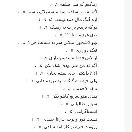
زندگیم که مثل فیلمه ♬♩
اگه یه روز ساخته شه میشه بلاک باستر ♬♩
آره گنگ مال همه نیست که ♬♩
تو که تریدم برات ته ریسکه ♬♩
توی هود من ۱۲۰k ♬♩
یهو لاشخورا میکنن سر به نیستت چرا؟ ♬♩
فیک دوزاری ♬♩
از لاتی فقط عشقشو داری ♬♩
اگه قد من شر بودی شک نکن ♬♩
الان داشتی جای بیضه بخاری ♬♩
ولی حیف ته گنگت بیف بوده هانی ♬♩
با کی؟ فلانی. ♬♩
دیدی منو سریع کابلو بگی ♬♩
سیس طالبانی ♬♩
اینستاگرامی ♬♩
نیست دور و برت چار تا حسابی ♬♩
رزومت قویه تو کارنامه ساقی ♬♩