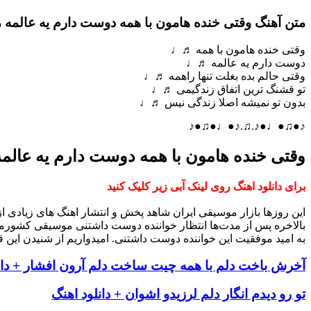
متن آهنگ وقتى خنده هامون با همه دوست دارم یه عالمه م
وقتى خنده هامون با همه ♬♩
دوست دارم یه عالمه ♬♩
وقتى حالم بده بغلت تنها راهمه ♬♩
تو قشنگ ترین اتفاق زندگیمى ♬♩
بدون تو نمیشه اصلا زندگى نیس ♬♩
♪●♫●♩●♪.♫.♪●♩●♫●♪
وقتى خنده هامون با همه دوست دارم یه عالمه
برای دانلود اهنگ روی لینک آبی زیر کلیک کنید
این روزها بازار موسیقی ایران شاهد پخش و انتشار اهنگ های زیادی 
بالاخره پس از مدت‌ها انتظار خواننده دوست داشتنی موسیقی کشورم
به امید موفقیت این خواننده دوست داشتنی. امیدواریم از شنیدن این ق
آخرش باخت دلم با همه چیت ساخت دلم آرون افشار + دان
تو رو دیدم انگار دلم لرزیدو اشوان + دانلود اهنگ