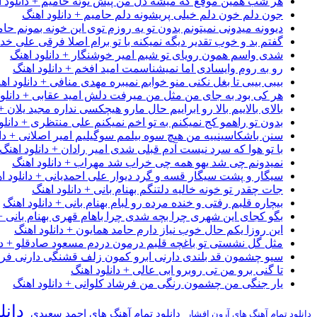
هر شب همین موقع که میشه دل من پیش توئه حامیم + دانلود ا
جون دلم خون دلم خیلی پریشونه دلم حامیم + دانلود اهنگ
دیوونه میدونی نمیتونم بدون تو یه روزم توی این خونه بمونم حام
گفتم بد و خوب تقدیر دیگه نمیکنه با تو برام اصلا فرقی علی خداب
شدی واسم همون رویای تو شبم امیر خوشنگار + دانلود اهنگ
رو به روم وایسادی اما نمیشناسمت امید افخم + دانلود اهنگ
بیبی بیبی تا بغل نکنی منو خوابم نمیبره مهدی منافی + دانلود اه
هر کی بود به جای من مثل من میرفت دلش امید عقابی + دانلود
بالای بالاییم بالا رو ابراییم حال مارو هیچکسی نداره مجید یلان +
بدون تو راهمو کج نمیکنم به تو اخم نمیکنم علی منتظری + دانلو
سنن باشکاسینییه من هیچ سوه بیلمم سوگیلیم امیر اصلانی + دان
با تو هوا که سرد نیست آدم قبلی شدی امیر رادان + دانلود اهنگ
نمیدونم چی شد یهو همه چی خراب شد مهراب + دانلود اهنگ
سیگار و پشت سیگار قسه و گرد دیوار علی احمدیانی + دانلود ا
جات چقدر تو خونه خالیه دلتنگم بهنام بانی + دانلود اهنگ
بیچاره قلبم رفتی و خنده مرده رو لبام بهنام بانی + دانلود اهنگ
بگو کجای این شهری چرا بچه شدی چرا باهام قهری بهنام بانی + 
این روزا یکم حال خوب نیاز دارم حامد همایون + دانلود اهنگ
مثل گل نشستی تو باغچه قلبم درمون دردم مسعود صادقلو + دان
سیو چشمون قد بلندی دارنی ابرو کمون زلف قشنگی دارنی فرشاد
تا گنی برو من تی روبرو ابی عالی + دانلود اهنگ
یار جنگی من چشمون رنگی من فرشاد کلوانی + دانلود اهنگ
دانل
دانلود تمام آهنگ های احمد سعیدی
دانلود تمام آهنگ های آرون افشار