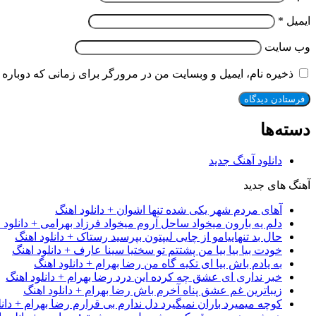
ایمیل
*
وب‌ سایت
ذخیره نام، ایمیل و وبسایت من در مرورگر برای زمانی که دوباره 
دسته‌ها
دانلود آهنگ جدید
آهنگ های جدید
آهای مردم شهر یکی شده تنها اشوان + دانلود اهنگ
دلم یه بارون میخواد ساحل آروم میخواد فرزاد بهرامی + دانلود 
حال بد تنهاییامو از چایی لیپتون بپرسید رستاک + دانلود اهنگ
خودت بیا بیا بیا من پشتتم تو سختیا سینا عارف + دانلود اهنگ
به یادم باش بیا ای تکیه گاه من رضا بهرام + دانلود اهنگ
خبر نداری ای عشق چه کرده این درد رضا بهرام + دانلود اهنگ
زیباترین غم عشق پناه آخرم باش رضا بهرام + دانلود اهنگ
کوچه میمیرد باران نمیگیرد دل ندارم بی قرارم رضا بهرام + دانل