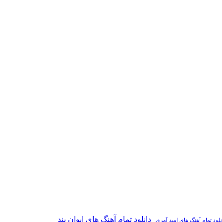
دانلود تمام آهنگ های ایوان بند
نلود تمام آهنگ های امید آمری