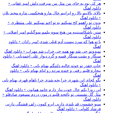
هر کی بود به جای من مثل من میرفت دلش امید عقابی +
دانلود اهنگ
بالای بالاییم بالا رو ابراییم حال مارو هیچکسی نداره مجید یلان
+ دانلود اهنگ
بدون تو راهمو کج نمیکنم به تو اخم نمیکنم علی منتظری +
دانلود اهنگ
سنن باشکاسینییه من هیچ سوه بیلمم سوگیلیم امیر اصلانی +
دانلود اهنگ
با تو هوا که سرد نیست آدم قبلی شدی امیر رادان + دانلود
اهنگ
نمیدونم چی شد یهو همه چی خراب شد مهراب + دانلود اهنگ
سیگار و پشت سیگار قسه و گرد دیوار علی احمدیانی + دانلود
اهنگ
جات چقدر تو خونه خالیه دلتنگم بهنام بانی + دانلود اهنگ
بیچاره قلبم رفتی و خنده مرده رو لبام بهنام بانی + دانلود
اهنگ
بگو کجای این شهری چرا بچه شدی چرا باهام قهری بهنام بانی
+ دانلود اهنگ
این روزا یکم حال خوب نیاز دارم حامد همایون + دانلود اهنگ
مثل گل نشستی تو باغچه قلبم درمون دردم مسعود صادقلو +
دانلود اهنگ
سیو چشمون قد بلندی دارنی ابرو کمون زلف قشنگی دارنی
فرشاد کلوانی + دانلود اهنگ