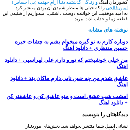
کشورمان آهنگ
و زندگی گذشتمه دنیا ارام جهنمه (بی احساس)
امین فالجی
را که خیلی ها منتظر شنیدن آن بودن منتشر کرد.
به امید موفقیت این خواننده دوست داشتنی. امیدواریم از شنیدن این
قطعه زیبا و جذاب لذت ببرید.
نوشته های مشابه
دوباره کارم به تو گیره میخوام بشم به چشات خیره
حسین منتظری + دانلود اهنگ
من خیلی خوشبختم که تورو دارم علی لهراسبی + دانلود
اهنگ
عاشق شدم من چه حس نابی دارم ماکان بند + دانلود
اهنگ
امشب شب عشق است و منو عاشق کن و عاشقتر کن
+ دانلود اهنگ
دیدگاهتان را بنویسید
نشانی ایمیل شما منتشر نخواهد شد.
بخش‌های موردنیاز