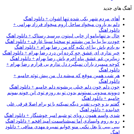
آهنگ های جدید
آهای مردم شهر یکی شده تنها اشوان + دانلود اهنگ
دلم یه بارون میخواد ساحل آروم میخواد فرزاد بهرامی +
دانلود اهنگ
حال بد تنهاییامو از چایی لیپتون بپرسید رستاک + دانلود اهنگ
خودت بیا بیا بیا من پشتتم تو سختیا سینا عارف + دانلود اهنگ
به یادم باش بیا ای تکیه گاه من رضا بهرام + دانلود اهنگ
خبر نداری ای عشق چه کرده این درد رضا بهرام + دانلود اهنگ
زیباترین غم عشق پناه آخرم باش رضا بهرام + دانلود اهنگ
کوچه میمیرد باران نمیگیرد دل ندارم بی قرارم رضا بهرام +
دانلود اهنگ
هر شب همین موقع که میشه دل من پیش توئه حامیم +
دانلود اهنگ
جون دلم خون دلم خیلی پریشونه دلم حامیم + دانلود اهنگ
دیوونه میدونی نمیتونم بدون تو یه روزم توی این خونه بمونم
حامیم + دانلود اهنگ
گفتم بد و خوب تقدیر دیگه نمیکنه با تو برام اصلا فرقی علی
خدابنده + دانلود اهنگ
شدی واسم همون رویای تو شبم امیر خوشنگار + دانلود اهنگ
رو به روم وایسادی اما نمیشناسمت امید افخم + دانلود اهنگ
بیبی بیبی تا بغل نکنی منو خوابم نمیبره مهدی منافی + دانلود
اهنگ