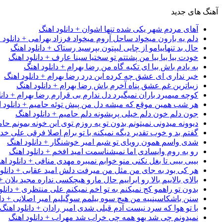
آهنگ های جدید
آهای مردم شهر یکی شده تنها اشوان + دانلود اهنگ
دلم یه بارون میخواد ساحل آروم میخواد فرزاد بهرامی + دانلود 
حال بد تنهاییامو از چایی لیپتون بپرسید رستاک + دانلود اهنگ
خودت بیا بیا بیا من پشتتم تو سختیا سینا عارف + دانلود اهنگ
به یادم باش بیا ای تکیه گاه من رضا بهرام + دانلود اهنگ
خبر نداری ای عشق چه کرده این درد رضا بهرام + دانلود اهنگ
زیباترین غم عشق پناه آخرم باش رضا بهرام + دانلود اهنگ
کوچه میمیرد باران نمیگیرد دل ندارم بی قرارم رضا بهرام + دانل
هر شب همین موقع که میشه دل من پیش توئه حامیم + دانلود ا
جون دلم خون دلم خیلی پریشونه دلم حامیم + دانلود اهنگ
دیوونه میدونی نمیتونم بدون تو یه روزم توی این خونه بمونم حام
گفتم بد و خوب تقدیر دیگه نمیکنه با تو برام اصلا فرقی علی خداب
شدی واسم همون رویای تو شبم امیر خوشنگار + دانلود اهنگ
رو به روم وایسادی اما نمیشناسمت امید افخم + دانلود اهنگ
بیبی بیبی تا بغل نکنی منو خوابم نمیبره مهدی منافی + دانلود اه
هر کی بود به جای من مثل من میرفت دلش امید عقابی + دانلود
بالای بالاییم بالا رو ابراییم حال مارو هیچکسی نداره مجید یلان +
بدون تو راهمو کج نمیکنم به تو اخم نمیکنم علی منتظری + دانلو
سنن باشکاسینییه من هیچ سوه بیلمم سوگیلیم امیر اصلانی + دان
با تو هوا که سرد نیست آدم قبلی شدی امیر رادان + دانلود اهنگ
نمیدونم چی شد یهو همه چی خراب شد مهراب + دانلود اهنگ