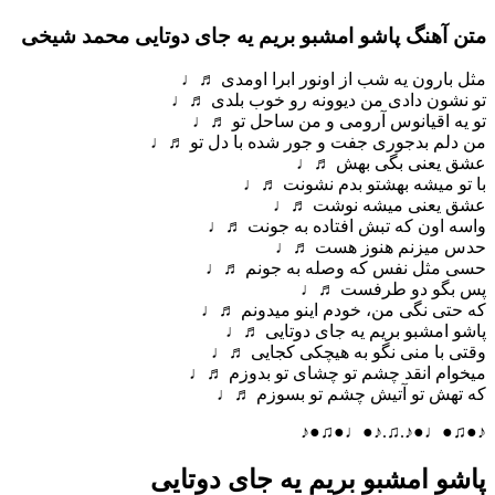
متن آهنگ پاشو امشبو بریم یه جای دوتایی محمد شیخی
مثل بارون یه شب از اونور ابرا اومدی ♬♩
عشق یعنی بگی بهش ♬♩
♪●♫●♩●♪.♫.♪●♩●♫●♪
پاشو امشبو بریم یه جای دوتایی