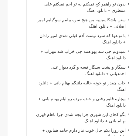
بدون تو راهمو کج نمیکنم به تو اخم نمیکنم علی
منتظری + دانلود اهنگ
سنن باشکاسینییه من هیچ سوه بیلمم سوگیلیم امیر
اصلانی + دانلود اهنگ
با تو هوا که سرد نیست آدم قبلی شدی امیر رادان
+ دانلود اهنگ
نمیدونم چی شد یهو همه چی خراب شد مهراب +
دانلود اهنگ
سیگار و پشت سیگار قسه و گرد دیوار علی
احمدیانی + دانلود اهنگ
جات چقدر تو خونه خالیه دلتنگم بهنام بانی + دانلود
اهنگ
بیچاره قلبم رفتی و خنده مرده رو لبام بهنام بانی +
دانلود اهنگ
بگو کجای این شهری چرا بچه شدی چرا باهام قهری
بهنام بانی + دانلود اهنگ
این روزا یکم حال خوب نیاز دارم حامد همایون +