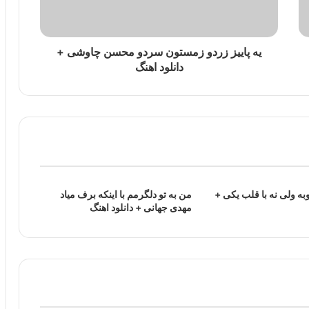
یه پاییز زردو زمستون سردو محسن چاوشی +
دانلود اهنگ
به ولی نه با قلب یکی +
من به تو دلگرمم با اینکه برف میاد
مهدی جهانی + دانلود اهنگ