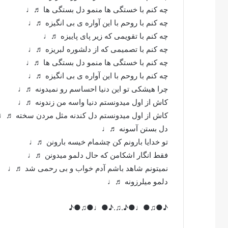
چه کنم با خستگی ها منمو دل بستگی ها ♬♩
چه کنم با روحم با این آواره ی بی انگیزه ♬♩
چه کنم با تقویمی که زیر پای پاییزه ♬♩
چه کنم با تصمیمی که از دلشوره لبریزه ♬♩
چه کنم با خستگی ها منمو دل بستگی ها ♬♩
چه کنم با روحم با این آواره ی بی انگیزه ♬♩
چرا هیشکی تو این دنیا احساسم رو نمیدونه ♬♩
کاش از اول میدونستم دنیا واسه من زندونه ♬♩
کاش از اول میدونستم دل کندنه مثل مردن سخته ♬♩
دل بستن آسونه ♬♩
تو خدایا بارونم کن چشمام خیسه بارونن ♬♩
فقط انگار اشکامن که حال دلمو میدونن ♬♩
نمیتونم شاهد باشم آدم خواب و بی رحمی شد ♬♩
دلمو میلرزونه ♬♩
♪●♫●♩●♪.♫.♪●♩●♫●♪