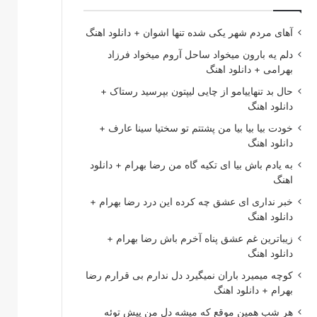
آهای مردم شهر یکی شده تنها اشوان + دانلود اهنگ
دلم یه بارون میخواد ساحل آروم میخواد فرزاد
بهرامی + دانلود اهنگ
حال بد تنهاییامو از چایی لیپتون بپرسید رستاک +
دانلود اهنگ
خودت بیا بیا بیا من پشتتم تو سختیا سینا عارف +
دانلود اهنگ
به یادم باش بیا ای تکیه گاه من رضا بهرام + دانلود
اهنگ
خبر نداری ای عشق چه کرده این درد رضا بهرام +
دانلود اهنگ
زیباترین غم عشق پناه آخرم باش رضا بهرام +
دانلود اهنگ
کوچه میمیرد باران نمیگیرد دل ندارم بی قرارم رضا
بهرام + دانلود اهنگ
هر شب همین موقع که میشه دل من پیش توئه