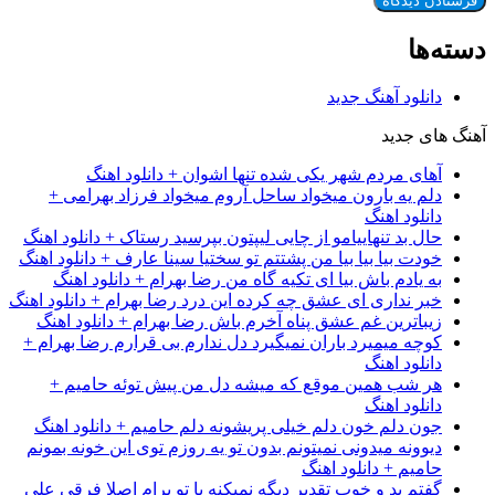
دسته‌ها
دانلود آهنگ جدید
آهنگ های جدید
آهای مردم شهر یکی شده تنها اشوان + دانلود اهنگ
دلم یه بارون میخواد ساحل آروم میخواد فرزاد بهرامی +
دانلود اهنگ
حال بد تنهاییامو از چایی لیپتون بپرسید رستاک + دانلود اهنگ
خودت بیا بیا بیا من پشتتم تو سختیا سینا عارف + دانلود اهنگ
به یادم باش بیا ای تکیه گاه من رضا بهرام + دانلود اهنگ
خبر نداری ای عشق چه کرده این درد رضا بهرام + دانلود اهنگ
زیباترین غم عشق پناه آخرم باش رضا بهرام + دانلود اهنگ
کوچه میمیرد باران نمیگیرد دل ندارم بی قرارم رضا بهرام +
دانلود اهنگ
هر شب همین موقع که میشه دل من پیش توئه حامیم +
دانلود اهنگ
جون دلم خون دلم خیلی پریشونه دلم حامیم + دانلود اهنگ
دیوونه میدونی نمیتونم بدون تو یه روزم توی این خونه بمونم
حامیم + دانلود اهنگ
گفتم بد و خوب تقدیر دیگه نمیکنه با تو برام اصلا فرقی علی