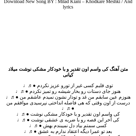
Download New Song BY : Milad Kiani – Khodkare Meshki /
And
lyrics
متن آهنگ کی واسم اون تقدیر و با خودکار مشکی نوشت میلاد
کیانی
توی قلبم کسی غیر از تورو عزیز نکردم ●♬♩
هنوز جای دستات رو بخار شیشه رو تمیز نکردم ●♬♩
هنوزم عین سابقم من غد و تودار نشون نمیدم عاشقم من ●♬♩
درست از اون وقتی که هی فاصله انداختی نپرسیدی موافقم من
●♬♩
کی واسم اون تقدیر و با خودکار مشکی نوشت ●♬♩
کی آخر این قصه رو با ضربه ی عشقی نوشت ●♬♩
کسی سمتم بیاد دل نمیبندم بهش ●♬♩
بعد تو عمرا دیگه اعتقاد ندارم به عشق ●♬♩