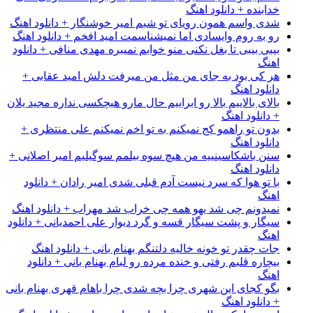
خدابنده + دانلود اهنگ
شدی واسم همون رویای تو شبم امیر خوشنگار + دانلود اهنگ
رو به روم وایسادی اما نمیشناسمت امید افخم + دانلود اهنگ
بیبی بیبی تا بغل نکنی منو خوابم نمیبره مهدی منافی + دانلود
اهنگ
هر کی بود به جای من مثل من میرفت دلش امید عقابی +
دانلود اهنگ
بالای بالاییم بالا رو ابراییم حال مارو هیچکسی نداره مجید یلان
+ دانلود اهنگ
بدون تو راهمو کج نمیکنم به تو اخم نمیکنم علی منتظری +
دانلود اهنگ
سنن باشکاسینییه من هیچ سوه بیلمم سوگیلیم امیر اصلانی +
دانلود اهنگ
با تو هوا که سرد نیست آدم قبلی شدی امیر رادان + دانلود
اهنگ
نمیدونم چی شد یهو همه چی خراب شد مهراب + دانلود اهنگ
سیگار و پشت سیگار قسه و گرد دیوار علی احمدیانی + دانلود
اهنگ
جات چقدر تو خونه خالیه دلتنگم بهنام بانی + دانلود اهنگ
بیچاره قلبم رفتی و خنده مرده رو لبام بهنام بانی + دانلود
اهنگ
بگو کجای این شهری چرا بچه شدی چرا باهام قهری بهنام بانی
+ دانلود اهنگ