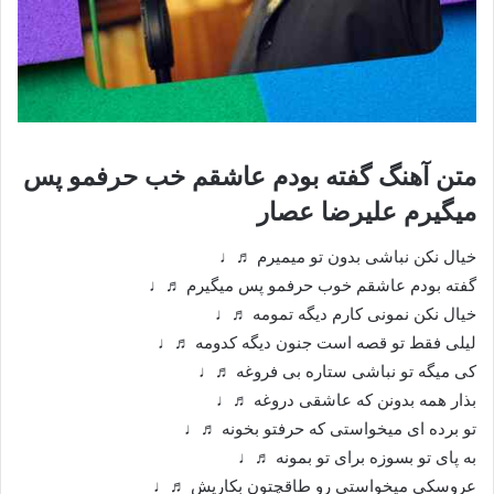
متن آهنگ گفته بودم عاشقم خب حرفمو پس
میگیرم علیرضا عصار
خيال نکن نباشی بدون تو ميميرم ♬♩
گفته بودم عاشقم خوب حرفمو پس ميگيرم ♬♩
خيال نکن نمونی کارم ديگه تمومه ♬♩
ليلی فقط تو قصه است جنون ديگه کدومه ♬♩
کی ميگه تو نباشی ستاره بی فروغه ♬♩
بذار همه بدونن که عاشقی دروغه ♬♩
تو برده ای ميخواستی که حرفتو بخونه ♬♩
به پای تو بسوزه برای تو بمونه ♬♩
عروسکی ميخواستی رو طاقچتون بکاريش ♬♩