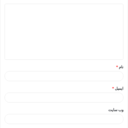
د
ی
د
گ
ا
ه
*
نام
*
ایمیل
*
وب‌ سایت