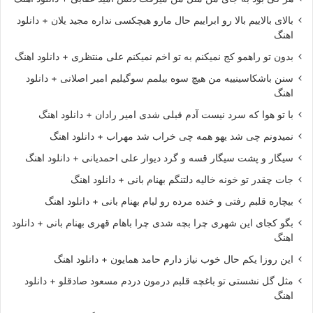
بالای بالاییم بالا رو ابراییم حال مارو هیچکسی نداره مجید یلان + دانلود
اهنگ
بدون تو راهمو کج نمیکنم به تو اخم نمیکنم علی منتظری + دانلود اهنگ
سنن باشکاسینییه من هیچ سوه بیلمم سوگیلیم امیر اصلانی + دانلود
اهنگ
با تو هوا که سرد نیست آدم قبلی شدی امیر رادان + دانلود اهنگ
نمیدونم چی شد یهو همه چی خراب شد مهراب + دانلود اهنگ
سیگار و پشت سیگار قسه و گرد دیوار علی احمدیانی + دانلود اهنگ
جات چقدر تو خونه خالیه دلتنگم بهنام بانی + دانلود اهنگ
بیچاره قلبم رفتی و خنده مرده رو لبام بهنام بانی + دانلود اهنگ
بگو کجای این شهری چرا بچه شدی چرا باهام قهری بهنام بانی + دانلود
اهنگ
این روزا یکم حال خوب نیاز دارم حامد همایون + دانلود اهنگ
مثل گل نشستی تو باغچه قلبم درمون دردم مسعود صادقلو + دانلود
اهنگ