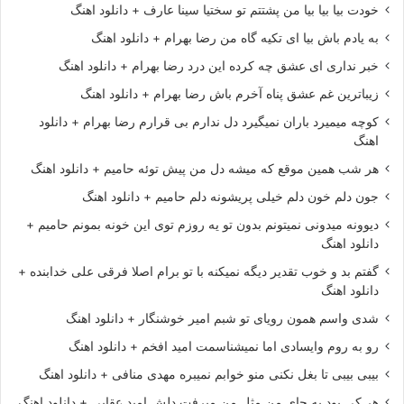
خودت بیا بیا بیا من پشتتم تو سختیا سینا عارف + دانلود اهنگ
به یادم باش بیا ای تکیه گاه من رضا بهرام + دانلود اهنگ
خبر نداری ای عشق چه کرده این درد رضا بهرام + دانلود اهنگ
زیباترین غم عشق پناه آخرم باش رضا بهرام + دانلود اهنگ
کوچه میمیرد باران نمیگیرد دل ندارم بی قرارم رضا بهرام + دانلود
اهنگ
هر شب همین موقع که میشه دل من پیش توئه حامیم + دانلود اهنگ
جون دلم خون دلم خیلی پریشونه دلم حامیم + دانلود اهنگ
دیوونه میدونی نمیتونم بدون تو یه روزم توی این خونه بمونم حامیم +
دانلود اهنگ
گفتم بد و خوب تقدیر دیگه نمیکنه با تو برام اصلا فرقی علی خدابنده +
دانلود اهنگ
شدی واسم همون رویای تو شبم امیر خوشنگار + دانلود اهنگ
رو به روم وایسادی اما نمیشناسمت امید افخم + دانلود اهنگ
بیبی بیبی تا بغل نکنی منو خوابم نمیبره مهدی منافی + دانلود اهنگ
هر کی بود به جای من مثل من میرفت دلش امید عقابی + دانلود اهنگ