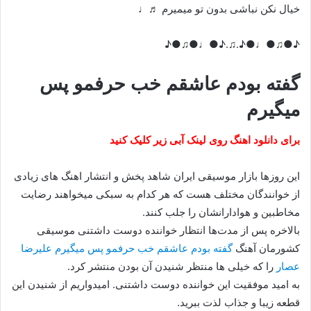
خيال نکن نباشی بدون تو ميميرم ♬♩
♪●♫●♩●♪.♫.♪●♩●♫●♪
گفته بودم عاشقم خب حرفمو پس
میگیرم
برای دانلود اهنگ روی لینک آبی زیر کلیک کنید
این روزها بازار موسیقی ایران شاهد پخش و انتشار اهنگ های زیادی
از خوانندگان مختلف هست که هر کدام به سبکی میخواهند رضایت
مخاطبین و هوادارانشان را جلب کنند.
بالاخره پس از مدت‌ها انتظار خواننده دوست داشتنی موسیقی
کشورمان آهنگ
گفته بودم عاشقم خب حرفمو پس میگیرم علیرضا
عصار
را که خیلی ها منتظر شنیدن آن بودن منتشر کرد.
به امید موفقیت این خواننده دوست داشتنی. امیدواریم از شنیدن این
قطعه زیبا و جذاب لذت ببرید.