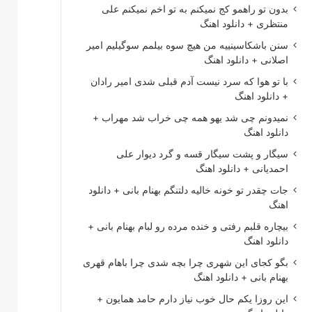
بدون تو راهمو کج نمیکنم به تو اخم نمیکنم علی
منتظری + دانلود اهنگ
سنن باشکاسینییه من هیچ سوه بیلمم سوگیلیم امیر
اصلانی + دانلود اهنگ
با تو هوا که سرد نیست آدم قبلی شدی امیر رادان
+ دانلود اهنگ
نمیدونم چی شد یهو همه چی خراب شد مهراب +
دانلود اهنگ
سیگار و پشت سیگار قسه و گرد دیوار علی
احمدیانی + دانلود اهنگ
جات چقدر تو خونه خالیه دلتنگم بهنام بانی + دانلود
اهنگ
بیچاره قلبم رفتی و خنده مرده رو لبام بهنام بانی +
دانلود اهنگ
بگو کجای این شهری چرا بچه شدی چرا باهام قهری
بهنام بانی + دانلود اهنگ
این روزا یکم حال خوب نیاز دارم حامد همایون +