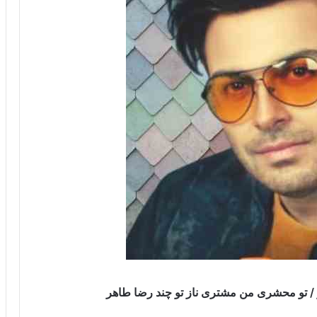
و / تو محشری من مشتری ناز تو چند رضا طاهر