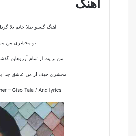
اهنگ
آهنگ گیسو طلا جانم بلا گر
تو محشری من مشتر
من برایت از تمام آرزوهایم گذشت
محشری حیف از من عاشق جدا با
er – Giso Tala /
And lyrics