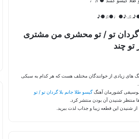
و طلا گیسو کمند ●♬♩
♪●♫●♩●♪.♫.
 گردان تو / تو محشری من مشتری
 تو چند
هنگ های زیادی از خوانندگان مختلف هست که هر کدام به سبکی
 موسیقی کشورمان آهنگ
گیسو طلا جانم بلا گردان تو / تو
ا منتظر شنیدن آن بودن منتشر کرد.
از شنیدن این قطعه زیبا و جذاب لذت ببرید.