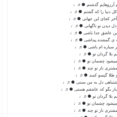
ام آرزوهایم گذشتم ●♬♩
 کل دنیا را که گشتم ●♬♩
آخر کجای این جهانی ●♬♩
دل دیدن تو ناگهانی ●♬♩
ن عاشق جدا باشی ●♬♩
ه ی گمشده پیداشی ●♬♩
ر سیاره ام باشی ●♬♩
م بلا گردان تو ●♬♩
 میشود چشمان تو ●♬♩
شتری ناز تو چند ●♬♩
و طلا گیسو کمند ●♬♩
 اشتباهی دل به من بستی ●♬♩
 باز بگو که عاشقم هستی ●♬♩
م بلا گردان تو ●♬♩
 میشود چشمان تو ●♬♩
شتری ناز تو چند ●♬♩