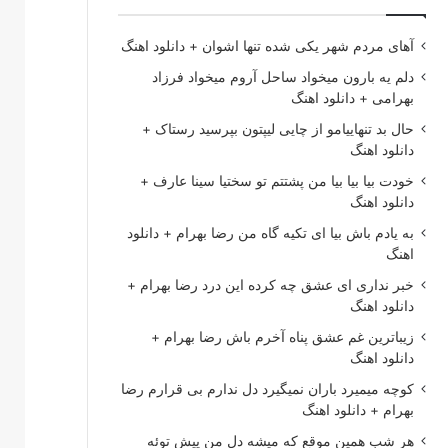
آهای مردم شهر یکی شده تنها اشوان + دانلود اهنگ
دلم یه بارون میخواد ساحل آروم میخواد فرزاد
بهرامی + دانلود اهنگ
حال بد تنهاییامو از چایی لیپتون بپرسید رستاک +
دانلود اهنگ
خودت بیا بیا بیا من پشتتم تو سختیا سینا عارف +
دانلود اهنگ
به یادم باش بیا ای تکیه گاه من رضا بهرام + دانلود
اهنگ
خبر نداری ای عشق چه کرده این درد رضا بهرام +
دانلود اهنگ
زیباترین غم عشق پناه آخرم باش رضا بهرام +
دانلود اهنگ
کوچه میمیرد باران نمیگیرد دل ندارم بی قرارم رضا
بهرام + دانلود اهنگ
هر شب همین موقع که میشه دل من پیش توئه