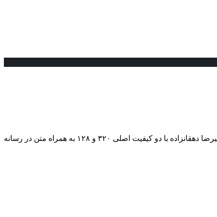
در این ساعات هم اکنون با شما هستیم | دانلود کنید و لذت ببرید از آهنگ جدید به نام ”گیسو کمند بالا بلند ای سر به زیر بانو” با صدای زیبای علیرضا دهقانزاده با دو کیفیت اصلی ۳۲۰ و ۱۲۸ به همراه متن در رسانه