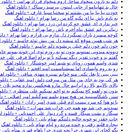
دلم یه بارون میخواد ساحل آروم میخواد فرزاد بهرامی + دانلود 
حال بد تنهاییامو از چایی لیپتون بپرسید رستاک + دانلود اهنگ
خودت بیا بیا بیا من پشتتم تو سختیا سینا عارف + دانلود اهنگ
به یادم باش بیا ای تکیه گاه من رضا بهرام + دانلود اهنگ
خبر نداری ای عشق چه کرده این درد رضا بهرام + دانلود اهنگ
زیباترین غم عشق پناه آخرم باش رضا بهرام + دانلود اهنگ
کوچه میمیرد باران نمیگیرد دل ندارم بی قرارم رضا بهرام + دانل
هر شب همین موقع که میشه دل من پیش توئه حامیم + دانلود ا
جون دلم خون دلم خیلی پریشونه دلم حامیم + دانلود اهنگ
دیوونه میدونی نمیتونم بدون تو یه روزم توی این خونه بمونم حام
گفتم بد و خوب تقدیر دیگه نمیکنه با تو برام اصلا فرقی علی خداب
شدی واسم همون رویای تو شبم امیر خوشنگار + دانلود اهنگ
رو به روم وایسادی اما نمیشناسمت امید افخم + دانلود اهنگ
بیبی بیبی تا بغل نکنی منو خوابم نمیبره مهدی منافی + دانلود اه
هر کی بود به جای من مثل من میرفت دلش امید عقابی + دانلود
بالای بالاییم بالا رو ابراییم حال مارو هیچکسی نداره مجید یلان +
بدون تو راهمو کج نمیکنم به تو اخم نمیکنم علی منتظری + دانلو
سنن باشکاسینییه من هیچ سوه بیلمم سوگیلیم امیر اصلانی + دان
با تو هوا که سرد نیست آدم قبلی شدی امیر رادان + دانلود اهنگ
نمیدونم چی شد یهو همه چی خراب شد مهراب + دانلود اهنگ
سیگار و پشت سیگار قسه و گرد دیوار علی احمدیانی + دانلود ا
جات چقدر تو خونه خالیه دلتنگم بهنام بانی + دانلود اهنگ
بیچاره قلبم رفتی و خنده مرده رو لبام بهنام بانی + دانلود اهنگ
بگو کجای این شهری چرا بچه شدی چرا باهام قهری بهنام بانی + 