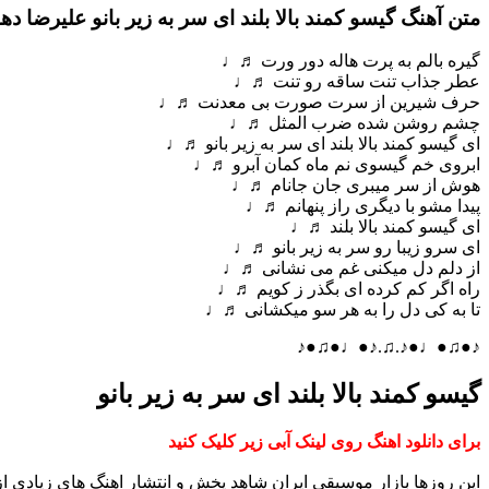
متن آهنگ گیسو کمند بالا بلند ای سر به زیر بانو علیرضا دهق
گیره بالم به پرت هاله دور ورت ♬♩
عطر جذاب تنت ساقه رو تنت ♬♩
حرف شیرین از سرت صورت بی معدنت ♬♩
چشم روشن شده ضرب المثل ♬♩
ای گیسو کمند بالا بلند ای سر به زیر بانو ♬♩
ابروی خم گیسوی نم ماه کمان آبرو ♬♩
هوش از سر میبری جان جانام ♬♩
پیدا مشو با دیگری راز پنهانم ♬♩
ای گیسو کمند بالا بلند ♬♩
ای سرو زیبا رو سر به زیر بانو ♬♩
از دلم دل میکنی غم می نشانی ♬♩
راه اگر کم کرده ای بگذر ز کویم ♬♩
تا به کی دل را به هر سو میکشانی ♬♩
♪●♫●♩●♪.♫.♪●♩●♫●♪
گیسو کمند بالا بلند ای سر به زیر بانو
برای دانلود اهنگ روی لینک آبی زیر کلیک کنید
این روزها بازار موسیقی ایران شاهد پخش و انتشار اهنگ های زیادی 