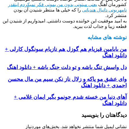
مان آهنگ
یعنی میتونی بدون من بمونی فکر نمیکردم اینقدر
بونی دانیال هندیانی
را که خیلی ها منتظر شنیدن آن بودن
 کرد.
ید موفقیت این خواننده دوست داشتنی. امیدواریم از شنیدن این
زیبا و جذاب لذت ببرید.
ه های مشابه
ابامین قیزیام هم گوزل هم نازیام سونگول کارلی +
د اهنگ
اسش تنگ باشه و تو دلت جنگ باشه + دانلود اهنگ
عشق مو پاکه و زلال ناز نکن سیم من مال محسن
ی + دانلود اهنگ
 دنیا من خسته شدم جونمو بگیر ایمان غلامی +
د اهنگ
هتان را بنویسید
 ایمیل شما منتشر نخواهد شد.
بخش‌های موردنیاز