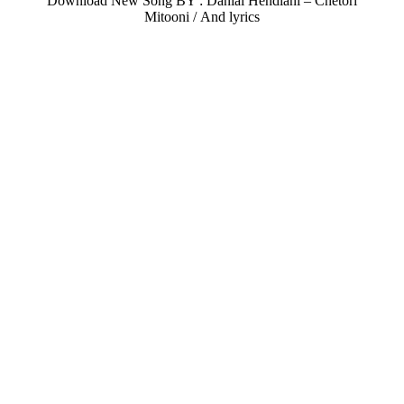
Download New Song BY : Danial Hendiani – Chetori
Mitooni /
And lyrics