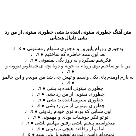
آهنگ چطوری میتونی انقده بد بشی چطوری میتونی از من رد
بشی دانیال هندیانی
بدجوری روزام پاییزین و بدجوری شبهام زمستونی ●♬♩
بعد اون همه خاطره که ساختیم ●♬♩
فکرشم نمیکردم یه روز بگی نمیمونی ●♬♩
ا تو ساختم توی رویام یه خونه و دوتا بچه ی شیطونو دیوونه و
●♬♩
رم اومدم پای یکی وایسم و تهش چی شد من موندم و این حالمو
●♬♩
چطوری میتونی انقده بد بشی ●♬♩
چطوری میتونی از من رد بشی ●♬♩
چطوری میتونی انقده بد بشی ●♬♩
چطوری میتونی از من رد بشی ●♬♩
اون شبایی که بودم توی خودم زندونی ●♬♩
تو تو فکر خوشیات بودی و مهمونی ●♬♩
میخواستم پیشم باشی رفیق تنهاییم باشی ●♬♩
اما تو از رفاقت هیچی نمیدونی ●♬♩
نمیخوام واسم دلت یه لحظه بارونی بشه ●♬♩