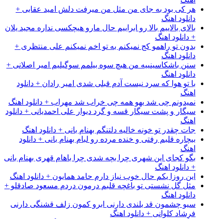
هر کی بود به جای من مثل من میرفت دلش امید عقابی +
دانلود اهنگ
بالای بالاییم بالا رو ابراییم حال مارو هیچکسی نداره مجید یلان
+ دانلود اهنگ
بدون تو راهمو کج نمیکنم به تو اخم نمیکنم علی منتظری +
دانلود اهنگ
سنن باشکاسینییه من هیچ سوه بیلمم سوگیلیم امیر اصلانی +
دانلود اهنگ
با تو هوا که سرد نیست آدم قبلی شدی امیر رادان + دانلود
اهنگ
نمیدونم چی شد یهو همه چی خراب شد مهراب + دانلود اهنگ
سیگار و پشت سیگار قسه و گرد دیوار علی احمدیانی + دانلود
اهنگ
جات چقدر تو خونه خالیه دلتنگم بهنام بانی + دانلود اهنگ
بیچاره قلبم رفتی و خنده مرده رو لبام بهنام بانی + دانلود
اهنگ
بگو کجای این شهری چرا بچه شدی چرا باهام قهری بهنام بانی
+ دانلود اهنگ
این روزا یکم حال خوب نیاز دارم حامد همایون + دانلود اهنگ
مثل گل نشستی تو باغچه قلبم درمون دردم مسعود صادقلو +
دانلود اهنگ
سیو چشمون قد بلندی دارنی ابرو کمون زلف قشنگی دارنی
فرشاد کلوانی + دانلود اهنگ