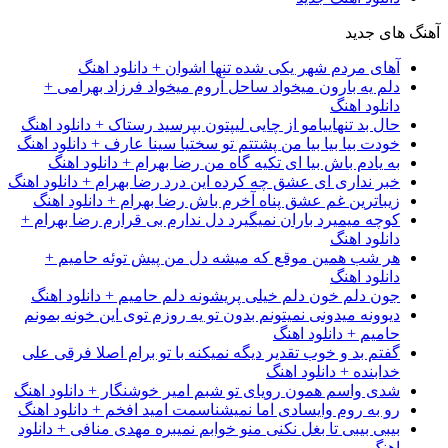
های جدید
آهای مردم شهر یکی شده تنها اشوان + دانلود اهنگ
دلم یه بارون میخواد ساحل آروم میخواد فرزاد بهرامی +
دانلود اهنگ
حال بد تنهاییامو از چایی لیپتون بپرسید رستاک + دانلود اهنگ
خودت بیا بیا بیا من پشتتم تو سختیا سینا عارف + دانلود اهنگ
به یادم باش بیا ای تکیه گاه من رضا بهرام + دانلود اهنگ
خبر نداری ای عشق چه کرده این درد رضا بهرام + دانلود اهنگ
زیباترین غم عشق پناه آخرم باش رضا بهرام + دانلود اهنگ
کوچه میمیرد باران نمیگیرد دل ندارم بی قرارم رضا بهرام +
دانلود اهنگ
هر شب همین موقع که میشه دل من پیش توئه حامیم +
دانلود اهنگ
جون دلم خون دلم خیلی پریشونه دلم حامیم + دانلود اهنگ
دیوونه میدونی نمیتونم بدون تو یه روزم توی این خونه بمونم
حامیم + دانلود اهنگ
گفتم بد و خوب تقدیر دیگه نمیکنه با تو برام اصلا فرقی علی
خدابنده + دانلود اهنگ
شدی واسم همون رویای تو شبم امیر خوشنگار + دانلود اهنگ
رو به روم وایسادی اما نمیشناسمت امید افخم + دانلود اهنگ
بیبی بیبی تا بغل نکنی منو خوابم نمیبره مهدی منافی + دانلود
اهنگ