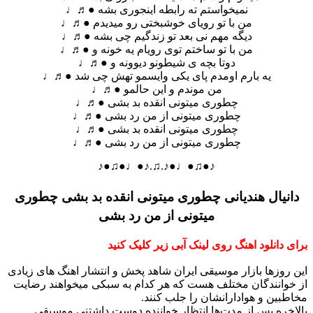
نمیخواستم ته رابطه اینجوری بشه ●♬♩
من با تو رویای خوشبختی رو میدیدم ●♬♩
دیگه مهم نی بعد تو زندگیم چی بشه ●♬♩
من با تو ساختم توی رویام یه خونه و ●♬♩
دوتا بچه ی شیطونو دیوونه و ●♬♩
یه بارم اومدم پای یکی وایسمو تهش چی شد ●♬♩
من موندم و این حالمو ●♬♩
چطوری میتونی انقده بد بشی ●♬♩
چطوری میتونی از من رد بشی ●♬♩
چطوری میتونی انقده بد بشی ●♬♩
چطوری میتونی از من رد بشی ●♬♩
♪●♫●♩●♪.♫.♪●♩●♫●♪
یال هندیانی چطوری میتونی انقده بد بشی چطوری
میتونی از من رد بشی
دانلود اهنگ روی لینک آبی زیر کلیک کنید
وزها بازار موسیقی ایران شاهد پخش و انتشار اهنگ های زیادی
انندگان مختلف هست که هر کدام به سبکی میخواهند رضایت
ین و هوادارانشان را جلب کنند.
ره پس از مدت‌ها انتظار خواننده دوست داشتنی موسیقی