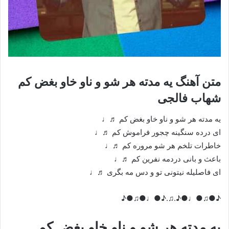
متن آهنگ یه مدته هر شو و ناو خاو بغض کم
شهاب فالجی
یه مدته هر شو و ناو خاو بغض کم ♬♩
ای درده سنگینه چجور فراموش کم ♬♩
خاطرات تلخم هر شو مروره کم ♬♩
باعث و بانی دردمه نفرین کم ♬♩
ای فاصلیله نیتونی تو و دس مه بگری ♬♩
♪●♫●♩●♪.♫.♪●♩●♫●♪
یه مدته هر شو و ناو خاو بغض کم