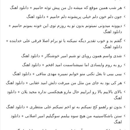
هر شب همین موقع که میشه دل من پیش توئه حامیم + دانلود اهنگ
جون دلم خون دلم خیلی پریشونه دلم حامیم + دانلود اهنگ
دیوونه میدونی نمیتونم بدون تو یه روزم توی این خونه بمونم حامیم +
دانلود اهنگ
گفتم بد و خوب تقدیر دیگه نمیکنه با تو برام اصلا فرقی علی خدابنده +
دانلود اهنگ
شدی واسم همون رویای تو شبم امیر خوشنگار + دانلود اهنگ
رو به روم وایسادی اما نمیشناسمت امید افخم + دانلود اهنگ
بیبی بیبی تا بغل نکنی منو خوابم نمیبره مهدی منافی + دانلود اهنگ
هر کی بود به جای من مثل من میرفت دلش امید عقابی + دانلود اهنگ
بالای بالاییم بالا رو ابراییم حال مارو هیچکسی نداره مجید یلان + دانلود
اهنگ
بدون تو راهمو کج نمیکنم به تو اخم نمیکنم علی منتظری + دانلود اهنگ
سنن باشکاسینییه من هیچ سوه بیلمم سوگیلیم امیر اصلانی + دانلود
اهنگ