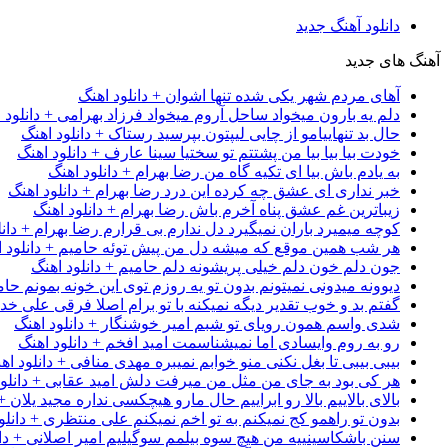
دانلود آهنگ جدید
آهنگ های جدید
آهای مردم شهر یکی شده تنها اشوان + دانلود اهنگ
دلم یه بارون میخواد ساحل آروم میخواد فرزاد بهرامی + دانلود 
حال بد تنهاییامو از چایی لیپتون بپرسید رستاک + دانلود اهنگ
خودت بیا بیا بیا من پشتتم تو سختیا سینا عارف + دانلود اهنگ
به یادم باش بیا ای تکیه گاه من رضا بهرام + دانلود اهنگ
خبر نداری ای عشق چه کرده این درد رضا بهرام + دانلود اهنگ
زیباترین غم عشق پناه آخرم باش رضا بهرام + دانلود اهنگ
کوچه میمیرد باران نمیگیرد دل ندارم بی قرارم رضا بهرام + دانل
هر شب همین موقع که میشه دل من پیش توئه حامیم + دانلود ا
جون دلم خون دلم خیلی پریشونه دلم حامیم + دانلود اهنگ
دیوونه میدونی نمیتونم بدون تو یه روزم توی این خونه بمونم حام
گفتم بد و خوب تقدیر دیگه نمیکنه با تو برام اصلا فرقی علی خداب
شدی واسم همون رویای تو شبم امیر خوشنگار + دانلود اهنگ
رو به روم وایسادی اما نمیشناسمت امید افخم + دانلود اهنگ
بیبی بیبی تا بغل نکنی منو خوابم نمیبره مهدی منافی + دانلود اه
هر کی بود به جای من مثل من میرفت دلش امید عقابی + دانلود
بالای بالاییم بالا رو ابراییم حال مارو هیچکسی نداره مجید یلان +
بدون تو راهمو کج نمیکنم به تو اخم نمیکنم علی منتظری + دانلو
سنن باشکاسینییه من هیچ سوه بیلمم سوگیلیم امیر اصلانی + دان