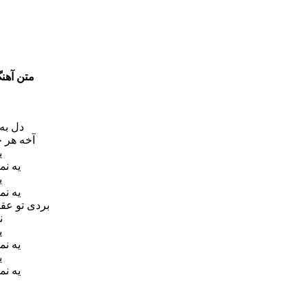
متن آهنگ
دل به
آخه هر 
ی
یه نم
ی
یه نم
بردی تو عق
ن
ی
یه نم
ی
یه نم