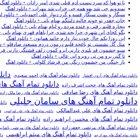
با تو هوا که سرد نیست آدم قبلی شدی امیر رادان + دانلود اهنگ
نمیدونم چی شد یهو همه چی خراب شد مهراب + دانلود اهنگ
سیگار و پشت سیگار قسه و گرد دیوار علی احمدیانی + دانلود ا
جات چقدر تو خونه خالیه دلتنگم بهنام بانی + دانلود اهنگ
بیچاره قلبم رفتی و خنده مرده رو لبام بهنام بانی + دانلود اهنگ
بگو کجای این شهری چرا بچه شدی چرا باهام قهری بهنام بانی + 
این روزا یکم حال خوب نیاز دارم حامد همایون + دانلود اهنگ
مثل گل نشستی تو باغچه قلبم درمون دردم مسعود صادقلو + دان
سیو چشمون قد بلندی دارنی ابرو کمون زلف قشنگی دارنی فرشاد
تا گنی برو من تی روبرو ابی عالی + دانلود اهنگ
یار جنگی من چشمون رنگی من فرشاد کلوانی + دانلود اهنگ
دانل
دانلود تمام آهنگ های احمد سعیدی
دانلود تمام آهنگ های آرون افشار
دانلود تمام آهنگ ها
دانلود تمام آهنگ های حجت اشرف زاده
دانلود تمام آهنگ های رضا صادقی
دانلود تمام آهنگ های رضا ملک زاده
دانلود تمام آهنگ های سامان جلیلی
دانل
دانلود تمام آهنگ های علی عبدالمالکی
د
دانلود تمام آهنگ های علی لهراسبی
دانلود تمام آهنگ های محسن ابراهیم زاده
دانلود تمام آهن
دانلود تمام آهنگ های مرتضی جعفرزاده
دانلود تمام آهنگ های مرتضی پاشای
دانلود تمام آهنگ های میثم ابراهیمی
دا
دانلود تمام آهنگ های مهراد جم