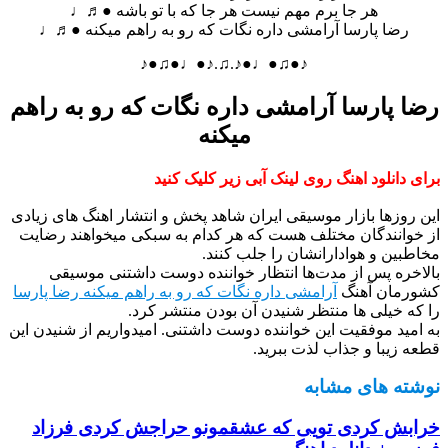
هر جا برم مهم نیست هر جا که با تو باشه ●♬♩
رضا پارسا آرامشی داره نگات که رو به راهم میکنه ●♬♩
♪●♫●♩●♪.♫.♪●♩●♫●♪
رضا پارسا آرامشی داره نگات که رو به راهم
میکنه
برای دانلود اهنگ روی لینک آبی زیر کلیک کنید
این روزها بازار موسیقی ایران شاهد پخش و انتشار اهنگ های زیادی
از خوانندگان مختلف هست که هر کدام به سبکی میخواهند رضایت
مخاطبین و هوادارانشان را جلب کنند.
بالاخره پس از مدت‌ها انتظار خواننده دوست داشتنی موسیقی
کشورمان آهنگ
آرامشی داره نگات که رو به راهم میکنه رضا پارسا
را که خیلی ها منتظر شنیدن آن بودن منتشر کرد.
به امید موفقیت این خواننده دوست داشتنی. امیدواریم از شنیدن این
قطعه زیبا و جذاب لذت ببرید.
نوشته های مشابه
خرابش کردی تویی که عشقمونو حراجش کردی فرزاد