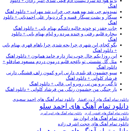
با تو هوا که سرد نیست آدم قبلی شدی امیر رادان + دانلود
اهنگ
نمیدونم چی شد یهو همه چی خراب شد مهراب + دانلود اهنگ
سیگار و پشت سیگار قسه و گرد دیوار علی احمدیانی + دانلود
اهنگ
جات چقدر تو خونه خالیه دلتنگم بهنام بانی + دانلود اهنگ
بیچاره قلبم رفتی و خنده مرده رو لبام بهنام بانی + دانلود
اهنگ
بگو کجای این شهری چرا بچه شدی چرا باهام قهری بهنام بانی
+ دانلود اهنگ
این روزا یکم حال خوب نیاز دارم حامد همایون + دانلود اهنگ
مثل گل نشستی تو باغچه قلبم درمون دردم مسعود صادقلو +
دانلود اهنگ
سیو چشمون قد بلندی دارنی ابرو کمون زلف قشنگی دارنی
فرشاد کلوانی + دانلود اهنگ
تا گنی برو من تی روبرو ابی عالی + دانلود اهنگ
یار جنگی من چشمون رنگی من فرشاد کلوانی + دانلود اهنگ
دانلود تمام آهنگ های احمد سعیدی
دانلود تمام آهنگ های آرون افشار
دانلود تمام آهنگ های احمد سلو
دانلود تمام آهنگ های افشین آذری
دانلود تمام آهنگ های امید آمری
دانلود تمام آهنگ های ایوان بند
دانلود تمام آهنگ های حجت اشرف زاده
دانلود تمام آهنگ های حمید هیراد