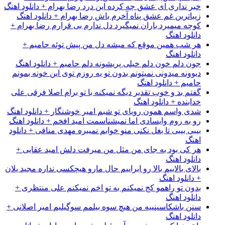
خبر نداری ای عشق چه کرده این درد رضا بهرام + دانلود اهنگ
زیباترین غم عشق پناه آخرم باش رضا بهرام + دانلود اهنگ
کوچه میمیرد باران نمیگیرد دل ندارم بی قرارم رضا بهرام +
دانلود اهنگ
هر شب همین موقع که میشه دل من پیش توئه حامیم +
دانلود اهنگ
جون دلم خون دلم خیلی پریشونه دلم حامیم + دانلود اهنگ
دیوونه میدونی نمیتونم بدون تو یه روزم توی این خونه بمونم
حامیم + دانلود اهنگ
گفتم بد و خوب تقدیر دیگه نمیکنه با تو برام اصلا فرقی علی
خدابنده + دانلود اهنگ
شدی واسم همون رویای تو شبم امیر خوشنگار + دانلود اهنگ
رو به روم وایسادی اما نمیشناسمت امید افخم + دانلود اهنگ
بیبی بیبی تا بغل نکنی منو خوابم نمیبره مهدی منافی + دانلود
اهنگ
هر کی بود به جای من مثل من میرفت دلش امید عقابی +
دانلود اهنگ
بالای بالاییم بالا رو ابراییم حال مارو هیچکسی نداره مجید یلان
+ دانلود اهنگ
بدون تو راهمو کج نمیکنم به تو اخم نمیکنم علی منتظری +
دانلود اهنگ
سنن باشکاسینییه من هیچ سوه بیلمم سوگیلیم امیر اصلانی +
دانلود اهنگ