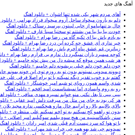
آهنگ های جدید
آهای مردم شهر یکی شده تنها اشوان + دانلود اهنگ
دلم یه بارون میخواد ساحل آروم میخواد فرزاد بهرامی + دانلود 
حال بد تنهاییامو از چایی لیپتون بپرسید رستاک + دانلود اهنگ
خودت بیا بیا بیا من پشتتم تو سختیا سینا عارف + دانلود اهنگ
به یادم باش بیا ای تکیه گاه من رضا بهرام + دانلود اهنگ
خبر نداری ای عشق چه کرده این درد رضا بهرام + دانلود اهنگ
زیباترین غم عشق پناه آخرم باش رضا بهرام + دانلود اهنگ
کوچه میمیرد باران نمیگیرد دل ندارم بی قرارم رضا بهرام + دانل
هر شب همین موقع که میشه دل من پیش توئه حامیم + دانلود ا
جون دلم خون دلم خیلی پریشونه دلم حامیم + دانلود اهنگ
دیوونه میدونی نمیتونم بدون تو یه روزم توی این خونه بمونم حام
گفتم بد و خوب تقدیر دیگه نمیکنه با تو برام اصلا فرقی علی خداب
شدی واسم همون رویای تو شبم امیر خوشنگار + دانلود اهنگ
رو به روم وایسادی اما نمیشناسمت امید افخم + دانلود اهنگ
بیبی بیبی تا بغل نکنی منو خوابم نمیبره مهدی منافی + دانلود اه
هر کی بود به جای من مثل من میرفت دلش امید عقابی + دانلود
بالای بالاییم بالا رو ابراییم حال مارو هیچکسی نداره مجید یلان +
بدون تو راهمو کج نمیکنم به تو اخم نمیکنم علی منتظری + دانلو
سنن باشکاسینییه من هیچ سوه بیلمم سوگیلیم امیر اصلانی + دان
با تو هوا که سرد نیست آدم قبلی شدی امیر رادان + دانلود اهنگ
نمیدونم چی شد یهو همه چی خراب شد مهراب + دانلود اهنگ
سیگار و پشت سیگار قسه و گرد دیوار علی احمدیانی + دانلود ا