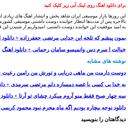
برای دانلود اهنگ روی لینک آبی زیر کلیک کنید
این روزها بازار موسیقی ایران شاهد پخش و انتشار اهنگ های زیادی 
بالاخره پس از مدت‌ها انتظار خواننده دوست داشتنی موسیقی کشورم
به امید موفقیت این خواننده دوست داشتنی. امیدواریم از شنیدن این ق
بمون پیشم که تلخه این جدایی مرتضی جعفرزاده + دانلود 
خیالت ا سرم دس وانمیسو سامان رحمانی + دانلود اهنگ
نوشته های مشابه
دوست دارمت من ماهی دریایی و تورش من رامین رعیت + د
به خدا بی کسی با غصه دمسازه دلم مرتضی سرمدی + دانل
سه چهار صبح فقط منو آروم میکرد چشای تو آرتا + دانلود 
دانلود نوحه بیچاره بودیم اگه ماه محرم نبود محمود کریمی 
دیدگاهتان را بنویسید