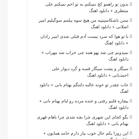
بدون تو راهمو کج نمیکنم به تو اخم نمیکنم علی
منتظری + دانلود اهنگ
سنن باشکاسینییه من هیچ سوه بیلمم سوگیلیم امیر
اصلانی + دانلود اهنگ
با تو هوا که سرد نیست آدم قبلی شدی امیر رادان
+ دانلود اهنگ
نمیدونم چی شد یهو همه چی خراب شد مهراب +
دانلود اهنگ
سیگار و پشت سیگار قسه و گرد دیوار علی
احمدیانی + دانلود اهنگ
جات چقدر تو خونه خالیه دلتنگم بهنام بانی + دانلود
اهنگ
بیچاره قلبم رفتی و خنده مرده رو لبام بهنام بانی +
دانلود اهنگ
بگو کجای این شهری چرا بچه شدی چرا باهام قهری
بهنام بانی + دانلود اهنگ
این روزا یکم حال خوب نیاز دارم حامد همایون +