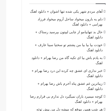
آهای مردم شهر یکی شده تنها اشوان + دانلود اهنگ
دلم یه بارون میخواد ساحل آروم میخواد فرزاد
بهرامی + دانلود اهنگ
حال بد تنهاییامو از چایی لیپتون بپرسید رستاک +
دانلود اهنگ
خودت بیا بیا بیا من پشتتم تو سختیا سینا عارف +
دانلود اهنگ
به یادم باش بیا ای تکیه گاه من رضا بهرام + دانلود
اهنگ
خبر نداری ای عشق چه کرده این درد رضا بهرام +
دانلود اهنگ
زیباترین غم عشق پناه آخرم باش رضا بهرام +
دانلود اهنگ
کوچه میمیرد باران نمیگیرد دل ندارم بی قرارم رضا
بهرام + دانلود اهنگ
هر شب همین موقع که میشه دل من پیش توئه