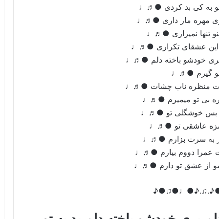
 تو به کی بد کردی ●♬♩
اری مهره مار داری ●♬♩
نو تنها نمیزاری ●♬♩
این عشقای تکراری ●♬♩
 بری خودشو باخته دلم ●♬♩
 تو گیرم ●♬♩
گات منظره ناب چشات ●♬♩
آره بی تو میمیرم ●♬♩
از بس خوشگلی تو ●♬♩
مزه عاشقی تو ●♬♩
ر به سرت بزارم ●♬♩
ت عمرا دووم بیارم ●♬♩
شو از عشق تو دارم ●♬♩
♪●♫●♩●♪.♫.
لم بری خودشو باخته دلم بد به تو