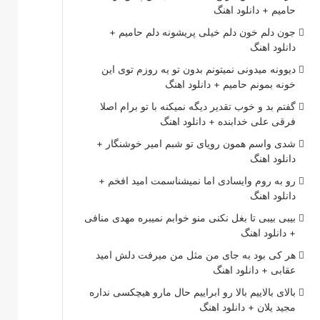
حامیم + دانلود اهنگ
جون دلم خون دلم خیلی پریشونه دلم حامیم +
دانلود اهنگ
دیوونه میدونی نمیتونم بدون تو یه روزم توی این
خونه بمونم حامیم + دانلود اهنگ
گفتم بد و خوب تقدیر دیگه نمیکنه با تو برام اصلا
فرقی علی خدابنده + دانلود اهنگ
شدی واسم همون رویای تو شبم امیر خوشنگار +
دانلود اهنگ
رو به روم وایسادی اما نمیشناسمت امید افخم +
دانلود اهنگ
بیبی بیبی تا بغل نکنی منو خوابم نمیبره مهدی منافی
+ دانلود اهنگ
هر کی بود به جای من مثل من میرفت دلش امید
عقابی + دانلود اهنگ
بالای بالاییم بالا رو ابراییم حال مارو هیچکسی نداره
مجید یلان + دانلود اهنگ