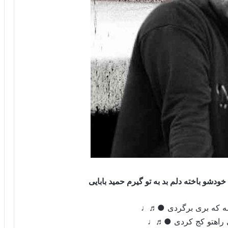
ودشو باخته دلم بد به تو گیرم حمید بابایی
ه که بری برگردی ●♬♩
 راهتو کج کردی ●♬♩