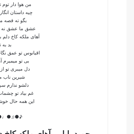
من هوا دار توم
چیه داستان انگ
بگو ته قصه م
عشق ما عشق نه 
آهای ملکه کاخ دلم
بد به
اقیانوس تو عمق ن
بی تو میمیرم 
دل میبری تو 
شیرین ناب 
دلشو ندارم س
غم بیاد تو چشما
این همه حال خو
♪●♩●♫●♪
حمید بابایی آهای ملکه کاخ د