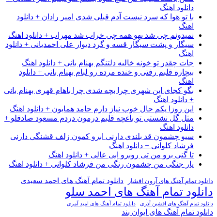
دانلود اهنگ
با تو هوا که سرد نیست آدم قبلی شدی امیر رادان + دانلود
اهنگ
نمیدونم چی شد یهو همه چی خراب شد مهراب + دانلود اهنگ
سیگار و پشت سیگار قسه و گرد دیوار علی احمدیانی + دانلود
اهنگ
جات چقدر تو خونه خالیه دلتنگم بهنام بانی + دانلود اهنگ
بیچاره قلبم رفتی و خنده مرده رو لبام بهنام بانی + دانلود
اهنگ
بگو کجای این شهری چرا بچه شدی چرا باهام قهری بهنام بانی
+ دانلود اهنگ
این روزا یکم حال خوب نیاز دارم حامد همایون + دانلود اهنگ
مثل گل نشستی تو باغچه قلبم درمون دردم مسعود صادقلو +
دانلود اهنگ
سیو چشمون قد بلندی دارنی ابرو کمون زلف قشنگی دارنی
فرشاد کلوانی + دانلود اهنگ
تا گنی برو من تی روبرو ابی عالی + دانلود اهنگ
یار جنگی من چشمون رنگی من فرشاد کلوانی + دانلود اهنگ
دانلود تمام آهنگ های احمد سعیدی
دانلود تمام آهنگ های آرون افشار
دانلود تمام آهنگ های احمد سلو
دانلود تمام آهنگ های افشین آذری
دانلود تمام آهنگ های امید آمری
دانلود تمام آهنگ های ایوان بند