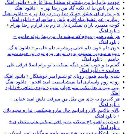
خودت بیا بیا بیا من پشتتم تو سختیا سینا عارف + دانلود اهنگ
به یادم باش بیا ای تکیه گاه من رضا بهرام + دانلود اهنگ
خبر نداری ای عشق چه کرده این درد رضا بهرام + دانلود اهنگ
زیباترین غم عشق پناه آخرم باش رضا بهرام + دانلود اهنگ
کوچه میمیرد باران نمیگیرد دل ندارم بی قرارم رضا بهرام +
دانلود اهنگ
هر شب همین موقع که میشه دل من پیش توئه حامیم +
دانلود اهنگ
جون دلم خون دلم خیلی پریشونه دلم حامیم + دانلود اهنگ
دیوونه میدونی نمیتونم بدون تو یه روزم توی این خونه بمونم
حامیم + دانلود اهنگ
گفتم بد و خوب تقدیر دیگه نمیکنه با تو برام اصلا فرقی علی
خدابنده + دانلود اهنگ
شدی واسم همون رویای تو شبم امیر خوشنگار + دانلود اهنگ
رو به روم وایسادی اما نمیشناسمت امید افخم + دانلود اهنگ
بیبی بیبی تا بغل نکنی منو خوابم نمیبره مهدی منافی + دانلود
اهنگ
هر کی بود به جای من مثل من میرفت دلش امید عقابی +
دانلود اهنگ
بالای بالاییم بالا رو ابراییم حال مارو هیچکسی نداره مجید یلان
+ دانلود اهنگ
بدون تو راهمو کج نمیکنم به تو اخم نمیکنم علی منتظری +
دانلود اهنگ
سنن باشکاسینییه من هیچ سوه بیلمم سوگیلیم امیر اصلانی +