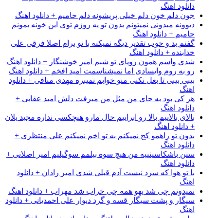
دانلود اهنگ
جون دلم خون دلم خیلی پریشونه دلم حامیم + دانلود اهنگ
دیوونه میدونی نمیتونم بدون تو یه روزم توی این خونه بمونم
حامیم + دانلود اهنگ
گفتم بد و خوب تقدیر دیگه نمیکنه با تو برام اصلا فرقی علی
خدابنده + دانلود اهنگ
شدی واسم همون رویای تو شبم امیر خوشنگار + دانلود اهنگ
رو به روم وایسادی اما نمیشناسمت امید افخم + دانلود اهنگ
بیبی بیبی تا بغل نکنی منو خوابم نمیبره مهدی منافی + دانلود
اهنگ
هر کی بود به جای من مثل من میرفت دلش امید عقابی +
دانلود اهنگ
بالای بالاییم بالا رو ابراییم حال مارو هیچکسی نداره مجید یلان
+ دانلود اهنگ
بدون تو راهمو کج نمیکنم به تو اخم نمیکنم علی منتظری +
دانلود اهنگ
سنن باشکاسینییه من هیچ سوه بیلمم سوگیلیم امیر اصلانی +
دانلود اهنگ
با تو هوا که سرد نیست آدم قبلی شدی امیر رادان + دانلود
اهنگ
نمیدونم چی شد یهو همه چی خراب شد مهراب + دانلود اهنگ
سیگار و پشت سیگار قسه و گرد دیوار علی احمدیانی + دانلود
اهنگ