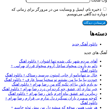
وب‌ سایت
ذخیره نام، ایمیل و وبسایت من در مرورگر برای زمانی که
دوباره دیدگاهی می‌نویسم.
دسته‌ها
دانلود آهنگ جدید
آهنگ های جدید
آهای مردم شهر یکی شده تنها اشوان + دانلود اهنگ
دلم یه بارون میخواد ساحل آروم میخواد فرزاد بهرامی +
دانلود اهنگ
حال بد تنهاییامو از چایی لیپتون بپرسید رستاک + دانلود اهنگ
خودت بیا بیا بیا من پشتتم تو سختیا سینا عارف + دانلود اهنگ
به یادم باش بیا ای تکیه گاه من رضا بهرام + دانلود اهنگ
خبر نداری ای عشق چه کرده این درد رضا بهرام + دانلود اهنگ
زیباترین غم عشق پناه آخرم باش رضا بهرام + دانلود اهنگ
کوچه میمیرد باران نمیگیرد دل ندارم بی قرارم رضا بهرام +
دانلود اهنگ
هر شب همین موقع که میشه دل من پیش توئه حامیم +