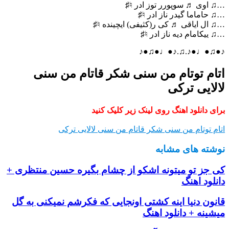
…♫ اوی ♬ سوپورر توز ادر ♮♯
…♫ حاماما گیدر ناز ادر ♮♯
…♫ ال ایاقی ♬ کی ر(کثیفی) ایچینده ♮♯
…♫ ییکامام دیه ناز ادر ♮♯
♪●♫●♩●♪.♫.♪●♩●♫●♪
اتام توتام من سنی شکر قاتام من سنی
لالایی ترکی
برای دانلود اهنگ روی لینک زیر کلیک کنید
اتام توتام من سنی شکر قاتام من سنی لالایی ترکی
نوشته های مشابه
کی جز تو میتونه اشکو از چشام بگیره حسین منتظری +
دانلود اهنگ
قانون دنیا اینه کشتی اونجایی که فکرشم نمیکنی به گل
میشینه + دانلود اهنگ