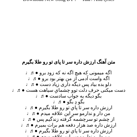
متن آهنگ ارزش داره سر تا پای تو رو طلا بگیرم
اگه میمونی که هیچ اگه نه که زود برو ●♬♩
اگه واست آدمی‌ از من بهتر بود برو ●♬♩
دلو بده بیاد پس دیگه داری زیاد دست ●♬♩
دست میکنی‌ حرف دلت توو چشمایِ سیاهت هست ●♬♩
بگو دیگه یه جواب سادست ●♬♩
بگو دِ بگو ●♬♩
ارزش داره سر تا پایِ تو رو طلا بگیرم ●♬♩
من دار و ندارمو سرِ این علاقه میدم ●♬♩
از چشم تو سرچشمه گرفته زندگیم پس ●♬♩
ارزش داره صد هزار دفعه‌ هم برات بمیرم ●♬♩
ارزش داره سر تا پایِ تو رو طلا بگیرم ●♬♩
من دار و ندارمو سرِ این علاقه میدم ●♬♩