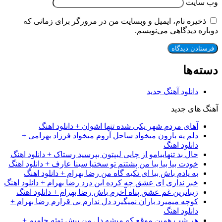
وب‌ سایت
ذخیره نام، ایمیل و وبسایت من در مرورگر برای زمانی که
دوباره دیدگاهی می‌نویسم.
دسته‌ها
دانلود آهنگ جدید
آهنگ های جدید
آهای مردم شهر یکی شده تنها اشوان + دانلود اهنگ
دلم یه بارون میخواد ساحل آروم میخواد فرزاد بهرامی +
دانلود اهنگ
حال بد تنهاییامو از چایی لیپتون بپرسید رستاک + دانلود اهنگ
خودت بیا بیا بیا من پشتتم تو سختیا سینا عارف + دانلود اهنگ
به یادم باش بیا ای تکیه گاه من رضا بهرام + دانلود اهنگ
خبر نداری ای عشق چه کرده این درد رضا بهرام + دانلود اهنگ
زیباترین غم عشق پناه آخرم باش رضا بهرام + دانلود اهنگ
کوچه میمیرد باران نمیگیرد دل ندارم بی قرارم رضا بهرام +
دانلود اهنگ
هر شب همین موقع که میشه دل من پیش توئه حامیم +