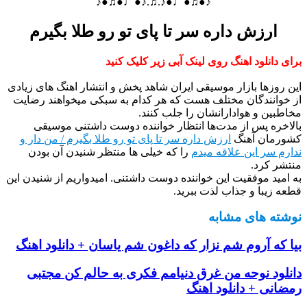
♪●♫●♩●♪.♫.♪●♩●♫●♪
ارزش داره سر تا پای تو رو طلا بگیرم
برای دانلود اهنگ روی لینک آبی زیر کلیک کنید
این روزها بازار موسیقی ایران شاهد پخش و انتشار اهنگ های زیادی
از خوانندگان مختلف هست که هر کدام به سبکی میخواهند رضایت
مخاطبین و هوادارانشان را جلب کنند.
بالاخره پس از مدت‌ها انتظار خواننده دوست داشتنی موسیقی
کشورمان آهنگ
ارزش داره سر تا پای تو رو طلا بگیرم / من دار و
ندارم سر این علاقه میدم
را که خیلی ها منتظر شنیدن آن بودن
منتشر کرد.
به امید موفقیت این خواننده دوست داشتنی. امیدواریم از شنیدن این
قطعه زیبا و جذاب لذت ببرید.
نوشته های مشابه
بیا که آروم شم نزار که داغون شم یاسان + دانلود اهنگ
دانلود نوحه من غرق دنیامم فکری به حالم کن مجتبی
رمضانی + دانلود اهنگ