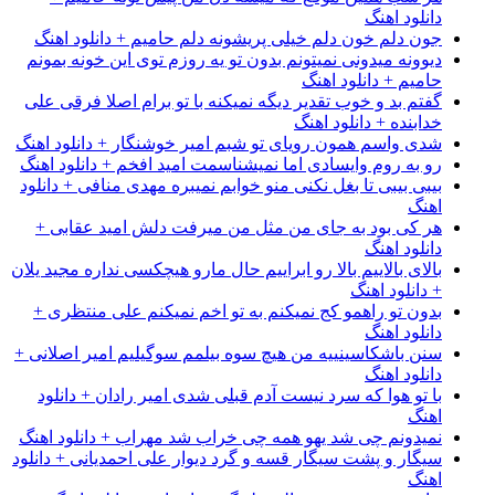
دانلود اهنگ
جون دلم خون دلم خیلی پریشونه دلم حامیم + دانلود اهنگ
دیوونه میدونی نمیتونم بدون تو یه روزم توی این خونه بمونم
حامیم + دانلود اهنگ
گفتم بد و خوب تقدیر دیگه نمیکنه با تو برام اصلا فرقی علی
خدابنده + دانلود اهنگ
شدی واسم همون رویای تو شبم امیر خوشنگار + دانلود اهنگ
رو به روم وایسادی اما نمیشناسمت امید افخم + دانلود اهنگ
بیبی بیبی تا بغل نکنی منو خوابم نمیبره مهدی منافی + دانلود
اهنگ
هر کی بود به جای من مثل من میرفت دلش امید عقابی +
دانلود اهنگ
بالای بالاییم بالا رو ابراییم حال مارو هیچکسی نداره مجید یلان
+ دانلود اهنگ
بدون تو راهمو کج نمیکنم به تو اخم نمیکنم علی منتظری +
دانلود اهنگ
سنن باشکاسینییه من هیچ سوه بیلمم سوگیلیم امیر اصلانی +
دانلود اهنگ
با تو هوا که سرد نیست آدم قبلی شدی امیر رادان + دانلود
اهنگ
نمیدونم چی شد یهو همه چی خراب شد مهراب + دانلود اهنگ
سیگار و پشت سیگار قسه و گرد دیوار علی احمدیانی + دانلود
اهنگ