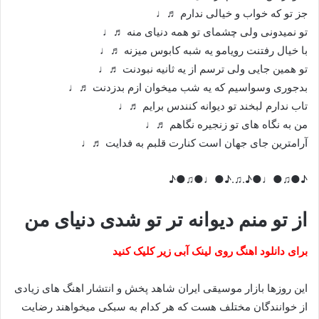
جز تو که خواب و خیالی ندارم ♬♩
تو نمیدونی ولی چشمای تو همه دنیای منه ♬♩
با خیال رفتنت رویامو یه شبه کابوس میزنه ♬♩
تو همین جایی ولی ترسم از یه ثانیه نبودنت ♬♩
بدجوری وسواسیم که یه شب میخوان ازم بدزدنت ♬♩
تاب ندارم لبخند تو دیوانه کنندس برایم ♬♩
من به نگاه های تو زنجیره نگاهم ♬♩
آرامترین جای جهان است کنارت قلبم به فدایت ♬♩
♪●♫●♩●♪.♫.♪●♩●♫●♪
از تو منم دیوانه تر تو شدی دنیای من
برای دانلود اهنگ روی لینک آبی زیر کلیک کنید
این روزها بازار موسیقی ایران شاهد پخش و انتشار اهنگ های زیادی
از خوانندگان مختلف هست که هر کدام به سبکی میخواهند رضایت