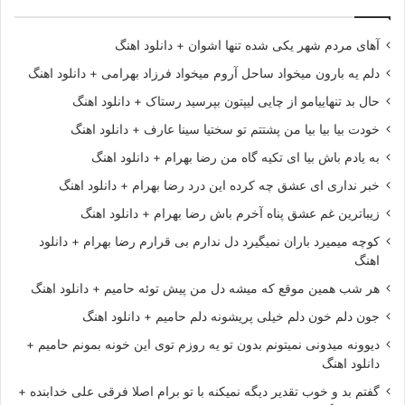
آهای مردم شهر یکی شده تنها اشوان + دانلود اهنگ
دلم یه بارون میخواد ساحل آروم میخواد فرزاد بهرامی + دانلود اهنگ
حال بد تنهاییامو از چایی لیپتون بپرسید رستاک + دانلود اهنگ
خودت بیا بیا بیا من پشتتم تو سختیا سینا عارف + دانلود اهنگ
به یادم باش بیا ای تکیه گاه من رضا بهرام + دانلود اهنگ
خبر نداری ای عشق چه کرده این درد رضا بهرام + دانلود اهنگ
زیباترین غم عشق پناه آخرم باش رضا بهرام + دانلود اهنگ
کوچه میمیرد باران نمیگیرد دل ندارم بی قرارم رضا بهرام + دانلود
اهنگ
هر شب همین موقع که میشه دل من پیش توئه حامیم + دانلود اهنگ
جون دلم خون دلم خیلی پریشونه دلم حامیم + دانلود اهنگ
دیوونه میدونی نمیتونم بدون تو یه روزم توی این خونه بمونم حامیم +
دانلود اهنگ
گفتم بد و خوب تقدیر دیگه نمیکنه با تو برام اصلا فرقی علی خدابنده +