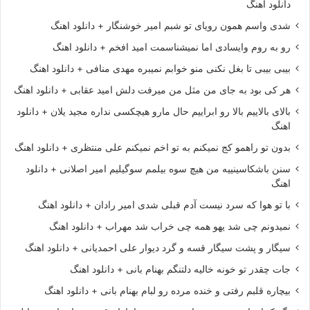
دانلود اهنگ
شدی واسم همون رویای تو شبم امیر خوشنگار + دانلود اهنگ
رو به روم وایسادی اما نمیشناسمت امید افخم + دانلود اهنگ
بیبی بیبی تا بغل نکنی منو خوابم نمیبره مهدی منافی + دانلود اهنگ
هر کی بود به جای من مثل من میرفت دلش امید عقابی + دانلود اهنگ
بالای بالاییم بالا رو ابراییم حال مارو هیچکسی نداره مجید یلان + دانلود
اهنگ
بدون تو راهمو کج نمیکنم به تو اخم نمیکنم علی منتظری + دانلود اهنگ
سنن باشکاسینییه من هیچ سوه بیلمم سوگیلیم امیر اصلانی + دانلود
اهنگ
با تو هوا که سرد نیست آدم قبلی شدی امیر رادان + دانلود اهنگ
نمیدونم چی شد یهو همه چی خراب شد مهراب + دانلود اهنگ
سیگار و پشت سیگار قسه و گرد دیوار علی احمدیانی + دانلود اهنگ
جات چقدر تو خونه خالیه دلتنگم بهنام بانی + دانلود اهنگ
بیچاره قلبم رفتی و خنده مرده رو لبام بهنام بانی + دانلود اهنگ