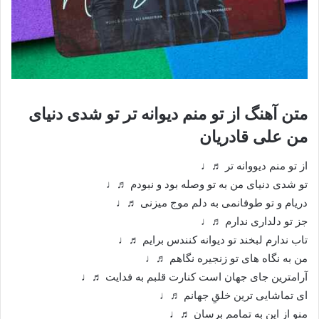
متن آهنگ از تو منم دیوانه تر تو شدی دنیای
من علی قادریان
از تو منم دیووانه تر ♬♩
تو شدی دنیای من به تو وصله بود و نبودم ♬♩
دریام و تو طوفانمی به دلم موج میزنی ♬♩
جز تو دلداری ندارم ♬♩
تاب ندارم لبخند تو دیوانه کنندس برایم ♬♩
من به نگاه های تو زنجیره نگاهم ♬♩
آرامترین جای جهان است کنارت قلبم به فدایت ♬♩
ای تماشایی ترین خلقِ جهانم ♬♩
منو از این به تمامم برسان ♬♩