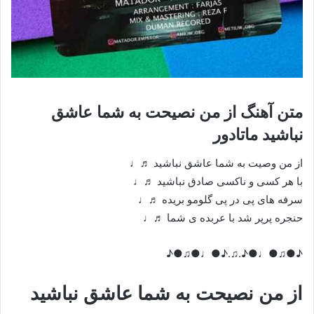
متن آهنگ از من نصیحت به شما عاشق
نباشید ماتادور
از من وصیت به شما عاشق نباشید ♬♩
با هر کسی و ناکسی صادق نباشید ♬♩
سرفه های پی در پی گلومو بریده ♬♩
حنجره پرپر شد با عربده ی شما ♬♩
♪●♫●♩●♪.♫.♪●♩●♫●♪
از من نصیحت به شما عاشق نباشید