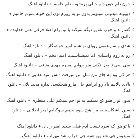
جون دلم خون دلم خیلی پریشونه دلم حامیم + دانلود اهنگ
دیوونه میدونی نمیتونم بدون تو یه روزم توی این خونه بمونم حامیم +
دانلود اهنگ
گفتم بد و خوب تقدیر دیگه نمیکنه با تو برام اصلا فرقی علی خدابنده +
دانلود اهنگ
شدی واسم همون رویای تو شبم امیر خوشنگار + دانلود اهنگ
رو به روم وایسادی اما نمیشناسمت امید افخم + دانلود اهنگ
بیبی بیبی تا بغل نکنی منو خوابم نمیبره مهدی منافی + دانلود اهنگ
هر کی بود به جای من مثل من میرفت دلش امید عقابی + دانلود اهنگ
بالای بالاییم بالا رو ابراییم حال مارو هیچکسی نداره مجید یلان + دانلود
اهنگ
بدون تو راهمو کج نمیکنم به تو اخم نمیکنم علی منتظری + دانلود اهنگ
سنن باشکاسینییه من هیچ سوه بیلمم سوگیلیم امیر اصلانی + دانلود
اهنگ
با تو هوا که سرد نیست آدم قبلی شدی امیر رادان + دانلود اهنگ
نمیدونم چی شد یهو همه چی خراب شد مهراب + دانلود اهنگ