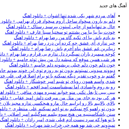
آهنگ های جدید
آهای مردم شهر یکی شده تنها اشوان + دانلود اهنگ
دلم یه بارون میخواد ساحل آروم میخواد فرزاد بهرامی + دانلود 
حال بد تنهاییامو از چایی لیپتون بپرسید رستاک + دانلود اهنگ
خودت بیا بیا بیا من پشتتم تو سختیا سینا عارف + دانلود اهنگ
به یادم باش بیا ای تکیه گاه من رضا بهرام + دانلود اهنگ
خبر نداری ای عشق چه کرده این درد رضا بهرام + دانلود اهنگ
زیباترین غم عشق پناه آخرم باش رضا بهرام + دانلود اهنگ
کوچه میمیرد باران نمیگیرد دل ندارم بی قرارم رضا بهرام + دانل
هر شب همین موقع که میشه دل من پیش توئه حامیم + دانلود ا
جون دلم خون دلم خیلی پریشونه دلم حامیم + دانلود اهنگ
دیوونه میدونی نمیتونم بدون تو یه روزم توی این خونه بمونم حام
گفتم بد و خوب تقدیر دیگه نمیکنه با تو برام اصلا فرقی علی خداب
شدی واسم همون رویای تو شبم امیر خوشنگار + دانلود اهنگ
رو به روم وایسادی اما نمیشناسمت امید افخم + دانلود اهنگ
بیبی بیبی تا بغل نکنی منو خوابم نمیبره مهدی منافی + دانلود اه
هر کی بود به جای من مثل من میرفت دلش امید عقابی + دانلود
بالای بالاییم بالا رو ابراییم حال مارو هیچکسی نداره مجید یلان +
بدون تو راهمو کج نمیکنم به تو اخم نمیکنم علی منتظری + دانلو
سنن باشکاسینییه من هیچ سوه بیلمم سوگیلیم امیر اصلانی + دان
با تو هوا که سرد نیست آدم قبلی شدی امیر رادان + دانلود اهنگ
نمیدونم چی شد یهو همه چی خراب شد مهراب + دانلود اهنگ