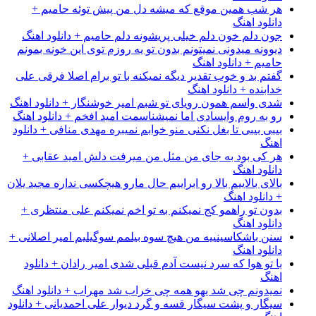
هر شب همین موقع که میشه دل من پیش توئه حامیم +
دانلود اهنگ
جون دلم خون دلم خیلی پریشونه دلم حامیم + دانلود اهنگ
دیوونه میدونی نمیتونم بدون تو یه روزم توی این خونه بمونم
حامیم + دانلود اهنگ
گفتم بد و خوب تقدیر دیگه نمیکنه با تو برام اصلا فرقی علی
خدابنده + دانلود اهنگ
شدی واسم همون رویای تو شبم امیر خوشنگار + دانلود اهنگ
رو به روم وایسادی اما نمیشناسمت امید افخم + دانلود اهنگ
بیبی بیبی تا بغل نکنی منو خوابم نمیبره مهدی منافی + دانلود
اهنگ
هر کی بود به جای من مثل من میرفت دلش امید عقابی +
دانلود اهنگ
بالای بالاییم بالا رو ابراییم حال مارو هیچکسی نداره مجید یلان
+ دانلود اهنگ
بدون تو راهمو کج نمیکنم به تو اخم نمیکنم علی منتظری +
دانلود اهنگ
سنن باشکاسینییه من هیچ سوه بیلمم سوگیلیم امیر اصلانی +
دانلود اهنگ
با تو هوا که سرد نیست آدم قبلی شدی امیر رادان + دانلود
اهنگ
نمیدونم چی شد یهو همه چی خراب شد مهراب + دانلود اهنگ
سیگار و پشت سیگار قسه و گرد دیوار علی احمدیانی + دانلود