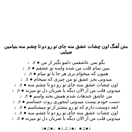
متن آهنگ اون چشات عشق منه جای تو رو دو تا چشم منه بنیامین
ضیایی
بگو بمن عاشقمی دلمو بگیر از من ●♬♩
ببین تمام قلب من شده واسه تو عشقم ●♬♩
همون که میخوام بری هر جا با تو میام ●♬♩
میدونی بجز عشق تو من چیزی که نمیخام ●♬♩
اون چشات عشق منه جای تو رو دو تا چشم منه ●♬♩
میدونی قلب من از الان دیگه با ضربان دل تو میزنه ●♬♩
من عاشق خندهات شدم همش بخند واسم ●♬♩
دست خودم نیست میدونی اینجوری روت حساسم ●♬♩
انقد دوستت دارم که تو رو بیشتر از تو میشناسم ●♬♩
اون چشات عشق منه جای تو رو دو تا چشم منه ●♬♩
میدونی قلب من از الان دیگه با ضربان دل تو میزنه ●♬♩
♪●♫●♩●♪.♫.♪●♩●♫●♪