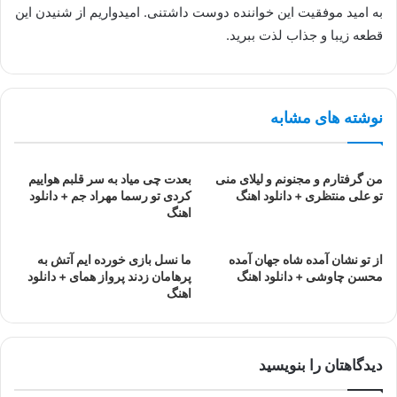
به امید موفقیت این خواننده دوست داشتنی. امیدواریم از شنیدن این
قطعه زیبا و جذاب لذت ببرید.
نوشته های مشابه
من گرفتارم و مجنونم و لیلای منی
بعدت چی میاد به سر قلبم هواییم
تو علی منتظری + دانلود اهنگ
کردی تو رسما مهراد جم + دانلود
اهنگ
از تو نشان آمده شاه جهان آمده
ما نسل بازی خورده ایم آتش به
محسن چاوشی + دانلود اهنگ
پرهامان زدند پرواز همای + دانلود
اهنگ
دیدگاهتان را بنویسید