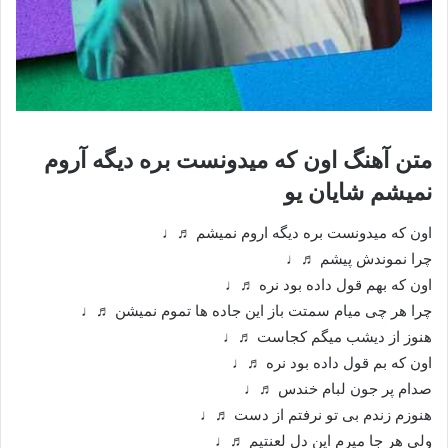
متن آهنگ اون که میدونست بره دیگه آروم
نمیشم شایان یو
اون که میدونست بره دیگه اروم نمیشم ♬♩
چرا نموندش پیشم ♬♩
اون که بهم قول داده بود نره ♬♩
چرا هر چی میام سمتت باز این جاده ها تموم نمیشن ♬♩
هنوز از دیشب میگم کجاست ♬♩
اون که بم قول داده بود نره ♬♩
صدام پر جون لبام خندس ♬♩
هنوزم زندم بی تو نرفتم از دست ♬♩
ولی هر جا میرم این دل لعنتیم ♬♩