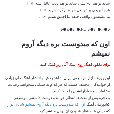
شاید تو هم ادم بشی شاید تو هم دلت عاقل بشه ♬♩
هرجا بریدی بیا تو بغل خودم برگرد سریع ♬♩
ما عشقمون واقعی حیفه بیا احمق نشیم ♬♩
♪●♫●♩●♪.♫.♪●♩●♫●♪
اون که میدونست بره دیگه آروم
نمیشم
برای دانلود اهنگ روی لینک آبی زیر کلیک کنید
این روزها بازار موسیقی ایران شاهد پخش و انتشار اهنگ های زیادی
از خوانندگان مختلف هست که هر کدام به سبکی میخواهند رضایت
مخاطبین و هوادارانشان را جلب کنند.
بالاخره پس از مدت‌ها انتظار خواننده دوست داشتنی موسیقی
کشورمان آهنگ
اون که میدونست بره دیگه آروم نمیشم شایان یو
را
که خیلی ها منتظر شنیدن آن بودن منتشر کرد.