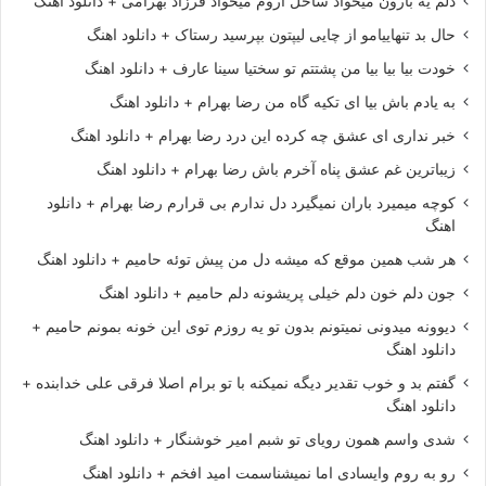
دلم یه بارون میخواد ساحل آروم میخواد فرزاد بهرامی + دانلود اهنگ
حال بد تنهاییامو از چایی لیپتون بپرسید رستاک + دانلود اهنگ
خودت بیا بیا بیا من پشتتم تو سختیا سینا عارف + دانلود اهنگ
به یادم باش بیا ای تکیه گاه من رضا بهرام + دانلود اهنگ
خبر نداری ای عشق چه کرده این درد رضا بهرام + دانلود اهنگ
زیباترین غم عشق پناه آخرم باش رضا بهرام + دانلود اهنگ
کوچه میمیرد باران نمیگیرد دل ندارم بی قرارم رضا بهرام + دانلود
اهنگ
هر شب همین موقع که میشه دل من پیش توئه حامیم + دانلود اهنگ
جون دلم خون دلم خیلی پریشونه دلم حامیم + دانلود اهنگ
دیوونه میدونی نمیتونم بدون تو یه روزم توی این خونه بمونم حامیم +
دانلود اهنگ
گفتم بد و خوب تقدیر دیگه نمیکنه با تو برام اصلا فرقی علی خدابنده +
دانلود اهنگ
شدی واسم همون رویای تو شبم امیر خوشنگار + دانلود اهنگ
رو به روم وایسادی اما نمیشناسمت امید افخم + دانلود اهنگ