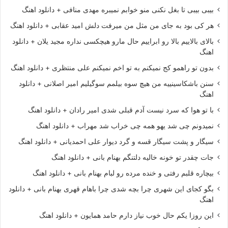
بیبی بیبی تا بغل نکنی منو خوابم نمیبره مهدی منافی + دانلود اهنگ
هر کی بود به جای من مثل من میرفت دلش امید عقابی + دانلود اهنگ
بالای بالاییم بالا رو ابراییم حال مارو هیچکسی نداره مجید یلان + دانلود
اهنگ
بدون تو راهمو کج نمیکنم به تو اخم نمیکنم علی منتظری + دانلود اهنگ
سنن باشکاسینییه من هیچ سوه بیلمم سوگیلیم امیر اصلانی + دانلود
اهنگ
با تو هوا که سرد نیست آدم قبلی شدی امیر رادان + دانلود اهنگ
نمیدونم چی شد یهو همه چی خراب شد مهراب + دانلود اهنگ
سیگار و پشت سیگار قسه و گرد دیوار علی احمدیانی + دانلود اهنگ
جات چقدر تو خونه خالیه دلتنگم بهنام بانی + دانلود اهنگ
بیچاره قلبم رفتی و خنده مرده رو لبام بهنام بانی + دانلود اهنگ
بگو کجای این شهری چرا بچه شدی چرا باهام قهری بهنام بانی + دانلود
اهنگ
این روزا یکم حال خوب نیاز دارم حامد همایون + دانلود اهنگ