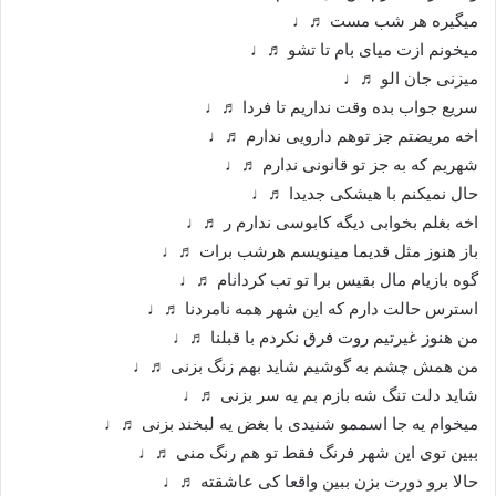
میگیره هر شب مست ♬♩
میخونم ازت میای بام تا تشو ♬♩
میزنی جان الو ♬♩
سریع جواب بده وقت نداریم تا فردا ♬♩
اخه مریضتم جز توهم دارویی ندارم ♬♩
شهریم که به جز تو قانونی ندارم ♬♩
حال نمیکنم با هیشکی جدیدا ♬♩
اخه بغلم بخوابی دیگه کابوسی ندارم ر ♬♩
باز هنوز مثل قدیما مینویسم هرشب برات ♬♩
گوه بازیام مال بقیس برا تو تب کردانام ♬♩
استرس حالت دارم که این شهر همه نامردنا ♬♩
من هنوز غیرتیم روت فرق نکردم با قبلنا ♬♩
من همش چشم به گوشیم شاید بهم زنگ بزنی ♬♩
شاید دلت تنگ شه بازم بم یه سر بزنی ♬♩
میخوام یه جا اسممو شنیدی با بغض یه لبخند بزنی ♬♩
ببین توی این شهر فرنگ فقط تو هم رنگ منی ♬♩
حالا برو دورت بزن ببین واقعا کی عاشقته ♬♩