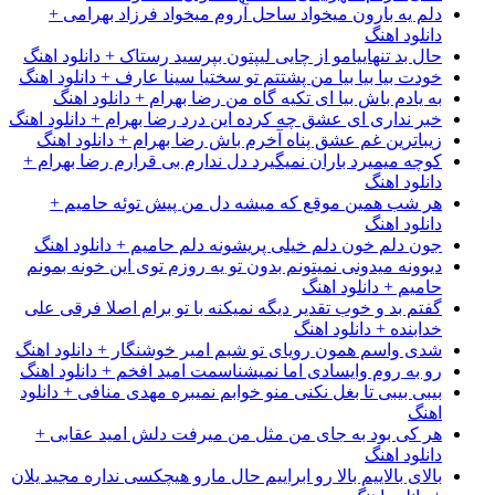
دلم یه بارون میخواد ساحل آروم میخواد فرزاد بهرامی +
دانلود اهنگ
حال بد تنهاییامو از چایی لیپتون بپرسید رستاک + دانلود اهنگ
خودت بیا بیا بیا من پشتتم تو سختیا سینا عارف + دانلود اهنگ
به یادم باش بیا ای تکیه گاه من رضا بهرام + دانلود اهنگ
خبر نداری ای عشق چه کرده این درد رضا بهرام + دانلود اهنگ
زیباترین غم عشق پناه آخرم باش رضا بهرام + دانلود اهنگ
کوچه میمیرد باران نمیگیرد دل ندارم بی قرارم رضا بهرام +
دانلود اهنگ
هر شب همین موقع که میشه دل من پیش توئه حامیم +
دانلود اهنگ
جون دلم خون دلم خیلی پریشونه دلم حامیم + دانلود اهنگ
دیوونه میدونی نمیتونم بدون تو یه روزم توی این خونه بمونم
حامیم + دانلود اهنگ
گفتم بد و خوب تقدیر دیگه نمیکنه با تو برام اصلا فرقی علی
خدابنده + دانلود اهنگ
شدی واسم همون رویای تو شبم امیر خوشنگار + دانلود اهنگ
رو به روم وایسادی اما نمیشناسمت امید افخم + دانلود اهنگ
بیبی بیبی تا بغل نکنی منو خوابم نمیبره مهدی منافی + دانلود
اهنگ
هر کی بود به جای من مثل من میرفت دلش امید عقابی +
دانلود اهنگ
بالای بالاییم بالا رو ابراییم حال مارو هیچکسی نداره مجید یلان