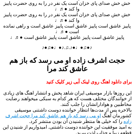
خش خش صدای پای خزان است یک نفر در را به روی حضرت پاییز
وا کند ●♬♩
خش خش صدای پای خزان است یک نفر در را به روی حضرت پاییز
وا کند ●♬♩
پاییز عاشق است پاییز عاشق است پاییز عاشق است و راهی نمانده
است ●♬♩
پاییز عاشق است پاییز عاشق است پاییز عاشق است ●♬♩
♪●♫●♩●♪.♫.♪●♩●♫●♪
حجت اشرف زاده او می رسد که باز هم
عاشق کند مرا
برای دانلود اهنگ روی لینک آبی زیر کلیک کنید
این روزها بازار موسیقی ایران شاهد پخش و انتشار اهنگ های زیادی
از خوانندگان مختلف هست که هر کدام به سبکی میخواهند رضایت
مخاطبین و هوادارانشان را جلب کنند.
بالاخره پس از مدت‌ها انتظار خواننده دوست داشتنی موسیقی
کشورمان آهنگ
او می رسد که باز هم عاشق کند مرا حجت اشرف
زاده
را که خیلی ها منتظر شنیدن آن بودن منتشر کرد.
به امید موفقیت این خواننده دوست داشتنی. امیدواریم از شنیدن این
قطعه زیبا و جذاب لذت ببرید.