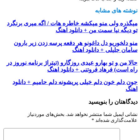
نوشته های مشابه
میگذره ولی منو میکشه خاطره هات / اگه میری برنگرد
تو دیگه نیا سمت من + دانلود اهنگ
منو دلخوریو دل داغونو هر دفعه پرسه زدن زیر بارون
سامان جلیلی + دانلود اهنگ
حالا من و تو بهارو عیدی روزگارو (تیتراژ برنامه نوروز در
راه است) فرهاد فروتنی + دانلود اهنگ
جون دلم خون دلم خیلی پریشونه دلم حامیم + دانلود
اهنگ
دیدگاهتان را بنویسید
نشانی ایمیل شما منتشر نخواهد شد.
بخش‌های موردنیاز
علامت‌گذاری شده‌اند
*