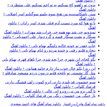
+ دانلود اهنگ
بدون تو راهمو کج نمیکنم به تو اخم نمیکنم علی منتظری +
دانلود اهنگ
سنن باشکاسینییه من هیچ سوه بیلمم سوگیلیم امیر اصلانی +
دانلود اهنگ
با تو هوا که سرد نیست آدم قبلی شدی امیر رادان + دانلود
اهنگ
نمیدونم چی شد یهو همه چی خراب شد مهراب + دانلود اهنگ
سیگار و پشت سیگار قسه و گرد دیوار علی احمدیانی + دانلود
اهنگ
جات چقدر تو خونه خالیه دلتنگم بهنام بانی + دانلود اهنگ
بیچاره قلبم رفتی و خنده مرده رو لبام بهنام بانی + دانلود
اهنگ
بگو کجای این شهری چرا بچه شدی چرا باهام قهری بهنام بانی
+ دانلود اهنگ
این روزا یکم حال خوب نیاز دارم حامد همایون + دانلود اهنگ
مثل گل نشستی تو باغچه قلبم درمون دردم مسعود صادقلو +
دانلود اهنگ
سیو چشمون قد بلندی دارنی ابرو کمون زلف قشنگی دارنی
فرشاد کلوانی + دانلود اهنگ
تا گنی برو من تی روبرو ابی عالی + دانلود اهنگ
یار جنگی من چشمون رنگی من فرشاد کلوانی + دانلود اهنگ
دانلود تمام آهنگ های احمد سعیدی
دانلود تمام آهنگ های آرون افشار