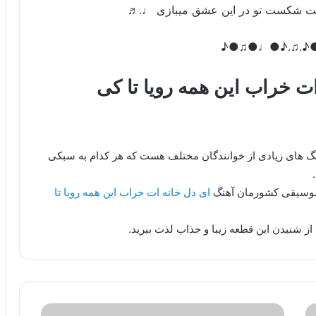
تنت شکست تو در این عشق میبازی ♩.♬
♪●♫●♩●♪.♫.
ات خراب این همه رویا تا کی
هنگ های زیادی از خوانندگان مختلف هست که هر کدام به سبکی
 موسیقی کشورمان آهنگ
ای دل خانه ات خراب این همه رویا تا
از شنیدن این قطعه زیبا و جذاب لذت ببرید.