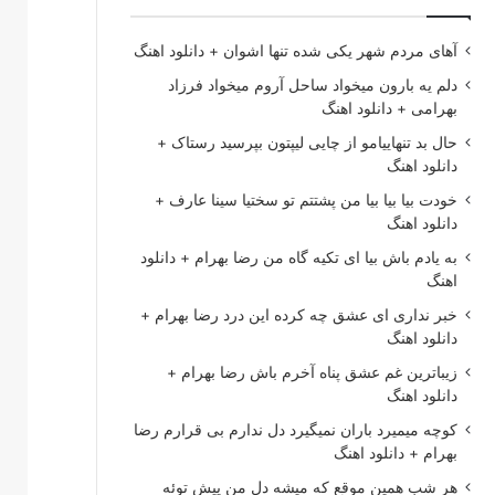
آهای مردم شهر یکی شده تنها اشوان + دانلود اهنگ
دلم یه بارون میخواد ساحل آروم میخواد فرزاد
بهرامی + دانلود اهنگ
حال بد تنهاییامو از چایی لیپتون بپرسید رستاک +
دانلود اهنگ
خودت بیا بیا بیا من پشتتم تو سختیا سینا عارف +
دانلود اهنگ
به یادم باش بیا ای تکیه گاه من رضا بهرام + دانلود
اهنگ
خبر نداری ای عشق چه کرده این درد رضا بهرام +
دانلود اهنگ
زیباترین غم عشق پناه آخرم باش رضا بهرام +
دانلود اهنگ
کوچه میمیرد باران نمیگیرد دل ندارم بی قرارم رضا
بهرام + دانلود اهنگ
هر شب همین موقع که میشه دل من پیش توئه