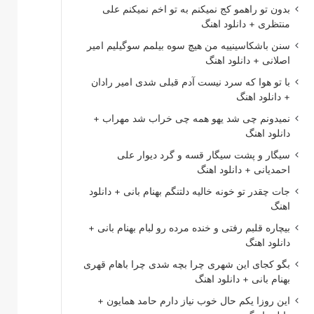
بدون تو راهمو کج نمیکنم به تو اخم نمیکنم علی
منتظری + دانلود اهنگ
سنن باشکاسینییه من هیچ سوه بیلمم سوگیلیم امیر
اصلانی + دانلود اهنگ
با تو هوا که سرد نیست آدم قبلی شدی امیر رادان
+ دانلود اهنگ
نمیدونم چی شد یهو همه چی خراب شد مهراب +
دانلود اهنگ
سیگار و پشت سیگار قسه و گرد دیوار علی
احمدیانی + دانلود اهنگ
جات چقدر تو خونه خالیه دلتنگم بهنام بانی + دانلود
اهنگ
بیچاره قلبم رفتی و خنده مرده رو لبام بهنام بانی +
دانلود اهنگ
بگو کجای این شهری چرا بچه شدی چرا باهام قهری
بهنام بانی + دانلود اهنگ
این روزا یکم حال خوب نیاز دارم حامد همایون +