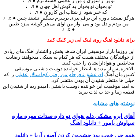
تو پر از شوری و من ز عالمی خسته ترم ●♬♩
تو بخوان تو بخوان به گوش اهل جهان ●♬♩
که خبر شود از شتاب این کاروان ●♬♩
هرگز نمیشد باورم این برف پیری برسرم سنگین نشیند چنین ●♬♩
من بودم و دل بود و می آواز من آوای نی هر گوشه میزد طنین
●♬♩
برای دانلود اهنگ روی لینک آبی زیر کلیک کنید
این روزها بازار موسیقی ایران شاهد پخش و انتشار اهنگ های زیادی
از خوانندگان مختلف هست که هر کدام به سبکی میخواهند رضایت
مخاطبین و هوادارانشان را جلب کنند.
بالاخره پس از مدت‌ها انتظار خواننده دوست داشتنی موسیقی
کشورمان آهنگ
ای عشق نافرجام من رفتی کجا سالار عقیلی
را که
خیلی ها منتظر شنیدن آن بودن منتشر کرد.
به امید موفقیت این خواننده دوست داشتنی. امیدواریم از شنیدن این
قطعه زیبا و جذاب لذت ببرید.
نوشته های مشابه
آهای ابرو مشکی دلم هوای تو داره صدات مهره ماره
سیاوش نامور + دانلود اهنگ
همه چی خوب بود چشمون کردن آصف آریا + دانلود