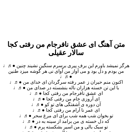
متن آهنگ ای عشق نافرجام من رفتی کجا
سالار عقیلی
هرگز نمیشد باورم این برف پیری برسرم سنگین نشیند چنین ●♬♩
من بودم و دل بود و می آواز من آوای نی هر گوشه میزد طنین
●♬♩
اکنون منم حیران ز عمر رفته سرگردان ای خدای من ●♬♩
با این تن خسته هزاران ناله بنشسته در صدای من ●♬♩
ای عشق نافرجام من رفتی کجا ●♬♩
ای آروزی خام من رفتی کجا ●♬♩
آن دوره ی آشفتگی های تو کو ●♬♩
ای عمر نا آرام من رفتی کجا ●♬♩
تو بخوان شب همه شب برای ای مرغ سحر ●♬♩
که دل خسته ی من برامد از سینه به در ●♬♩
تو سبک بالی و من اسیر بشکسته پرم ●♬♩