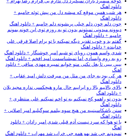
کوچه میمیرد باران نمیگیرد دل ندارم بی قرارم رضا بهرام +
دانلود اهنگ
هر شب همین موقع که میشه دل من پیش توئه حامیم +
دانلود اهنگ
جون دلم خون دلم خیلی پریشونه دلم حامیم + دانلود اهنگ
دیوونه میدونی نمیتونم بدون تو یه روزم توی این خونه بمونم
حامیم + دانلود اهنگ
گفتم بد و خوب تقدیر دیگه نمیکنه با تو برام اصلا فرقی علی
خدابنده + دانلود اهنگ
شدی واسم همون رویای تو شبم امیر خوشنگار + دانلود اهنگ
رو به روم وایسادی اما نمیشناسمت امید افخم + دانلود اهنگ
بیبی بیبی تا بغل نکنی منو خوابم نمیبره مهدی منافی + دانلود
اهنگ
هر کی بود به جای من مثل من میرفت دلش امید عقابی +
دانلود اهنگ
بالای بالاییم بالا رو ابراییم حال مارو هیچکسی نداره مجید یلان
+ دانلود اهنگ
بدون تو راهمو کج نمیکنم به تو اخم نمیکنم علی منتظری +
دانلود اهنگ
سنن باشکاسینییه من هیچ سوه بیلمم سوگیلیم امیر اصلانی +
دانلود اهنگ
با تو هوا که سرد نیست آدم قبلی شدی امیر رادان + دانلود
اهنگ
نمیدونم چی شد یهو همه چی خراب شد مهراب + دانلود اهنگ