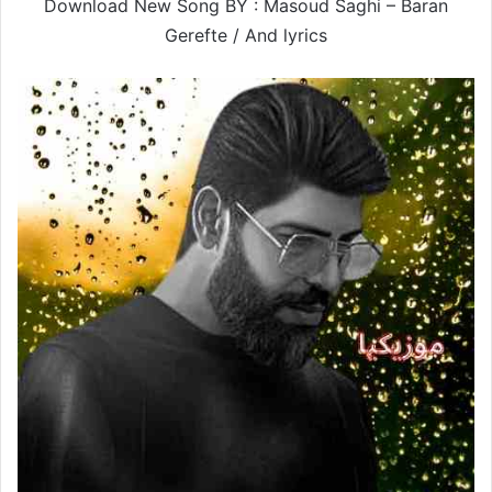
Download New Song BY : Masoud Saghi – Baran
Gerefte /
And lyrics