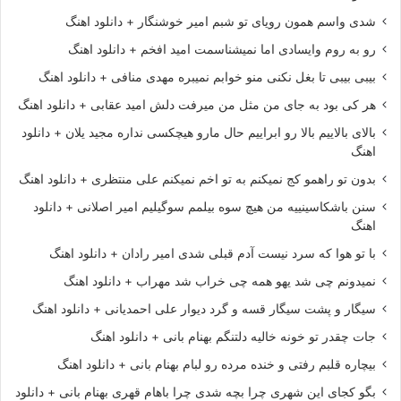
شدی واسم همون رویای تو شبم امیر خوشنگار + دانلود اهنگ
رو به روم وایسادی اما نمیشناسمت امید افخم + دانلود اهنگ
بیبی بیبی تا بغل نکنی منو خوابم نمیبره مهدی منافی + دانلود اهنگ
هر کی بود به جای من مثل من میرفت دلش امید عقابی + دانلود اهنگ
بالای بالاییم بالا رو ابراییم حال مارو هیچکسی نداره مجید یلان + دانلود
اهنگ
بدون تو راهمو کج نمیکنم به تو اخم نمیکنم علی منتظری + دانلود اهنگ
سنن باشکاسینییه من هیچ سوه بیلمم سوگیلیم امیر اصلانی + دانلود
اهنگ
با تو هوا که سرد نیست آدم قبلی شدی امیر رادان + دانلود اهنگ
نمیدونم چی شد یهو همه چی خراب شد مهراب + دانلود اهنگ
سیگار و پشت سیگار قسه و گرد دیوار علی احمدیانی + دانلود اهنگ
جات چقدر تو خونه خالیه دلتنگم بهنام بانی + دانلود اهنگ
بیچاره قلبم رفتی و خنده مرده رو لبام بهنام بانی + دانلود اهنگ
بگو کجای این شهری چرا بچه شدی چرا باهام قهری بهنام بانی + دانلود