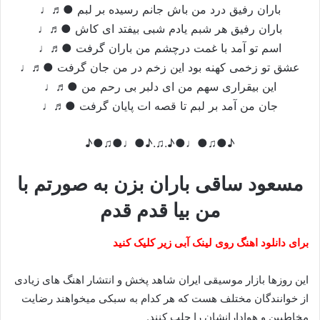
باران رفیق درد من باش جانم رسیده بر لبم ●♬♩
باران رفیق هر شبم یادم شبی بیفتد ای کاش ●♬♩
اسم تو آمد با غمت درچشم من باران گرفت ●♬♩
عشق تو زخمی کهنه بود این زخم در من جان گرفت ●♬♩
این بیقراری سهم من ای دلبر بی رحم من ●♬♩
جان من آمد بر لبم تا قصه ات پایان گرفت ●♬♩
♪●♫●♩●♪.♫.♪●♩●♫●♪
مسعود ساقی باران بزن به صورتم با
من بیا قدم قدم
برای دانلود اهنگ روی لینک آبی زیر کلیک کنید
این روزها بازار موسیقی ایران شاهد پخش و انتشار اهنگ های زیادی
از خوانندگان مختلف هست که هر کدام به سبکی میخواهند رضایت
مخاطبین و هوادارانشان را جلب کنند.