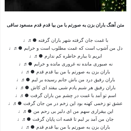
متن آهنگ باران بزن به صورتم با من بیا قدم قدم مسعود ساقی
با غمت جان گرفته شهر باران گرفته ●♬♩
دل من آشوب است که غمت مطلوب است و خرابم ●♬♩
ابریم تا ببارم خاطره کم ندارم ●♬♩
نه صبوری مانده نه غروری مانده و خرابم ●♬♩
باران بزن به صورتم با من بیا قدم قدم ●♬♩
باران رفیق درد من باش جانم رسیده بر لبم ●♬♩
باران رفیق هر شبم یادم شبی بیفتد ای کاش ●♬♩
اسم تو آمد با غمت در چشم من باران گرفت ●♬♩
عشق تو زخمی کهنه بود این زخم در من جان گرفت ●♬♩
این بیقراری سهم من ای دلبر بی رحم من ●♬♩
جان من آمد بر لبم تا قصه ات پایان گرفت ●♬♩
باران بزن به صورتم با من بیا قدم قدم ●♬♩