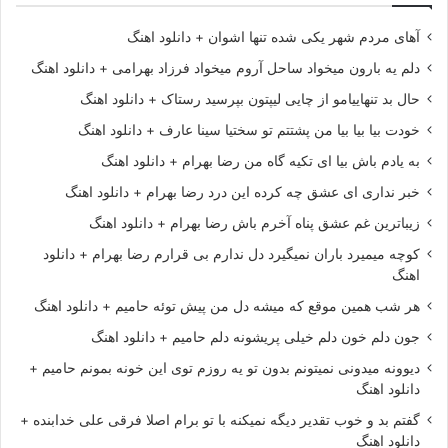
آهای مردم شهر یکی شده تنها اشوان + دانلود اهنگ
دلم یه بارون میخواد ساحل آروم میخواد فرزاد بهرامی + دانلود اهنگ
حال بد تنهاییامو از چایی لیپتون بپرسید رستاک + دانلود اهنگ
خودت بیا بیا بیا من پشتتم تو سختیا سینا عارف + دانلود اهنگ
به یادم باش بیا ای تکیه گاه من رضا بهرام + دانلود اهنگ
خبر نداری ای عشق چه کرده این درد رضا بهرام + دانلود اهنگ
زیباترین غم عشق پناه آخرم باش رضا بهرام + دانلود اهنگ
کوچه میمیرد باران نمیگیرد دل ندارم بی قرارم رضا بهرام + دانلود
اهنگ
هر شب همین موقع که میشه دل من پیش توئه حامیم + دانلود اهنگ
جون دلم خون دلم خیلی پریشونه دلم حامیم + دانلود اهنگ
دیوونه میدونی نمیتونم بدون تو یه روزم توی این خونه بمونم حامیم +
دانلود اهنگ
گفتم بد و خوب تقدیر دیگه نمیکنه با تو برام اصلا فرقی علی خدابنده +
دانلود اهنگ