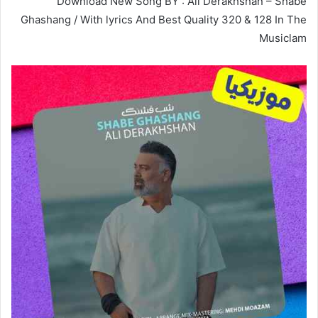
Download New Song BY : Ali Derakhshan – Shabe
Ghashang / With lyrics And Best Quality 320 & 128 In The
Musiclam