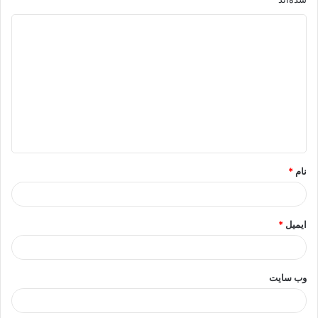
د
ی
د
گ
ا
ه
*
نام
*
ایمیل
*
وب‌ سایت