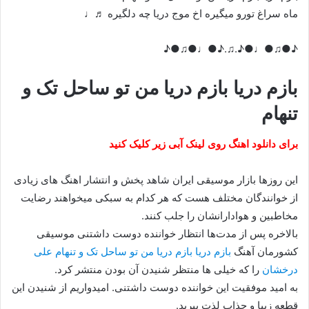
ماه سراغ تورو میگیره اخ موج دریا چه دلگیره ♬♩
♪●♫●♩●♪.♫.♪●♩●♫●♪
بازم دریا بازم دریا من تو ساحل تک و‌
تنهام
برای دانلود اهنگ روی لینک آبی زیر کلیک کنید
این روزها بازار موسیقی ایران شاهد پخش و انتشار اهنگ های زیادی
از خوانندگان مختلف هست که هر کدام به سبکی میخواهند رضایت
مخاطبین و هوادارانشان را جلب کنند.
بالاخره پس از مدت‌ها انتظار خواننده دوست داشتنی موسیقی
کشورمان آهنگ
بازم دریا بازم دریا من تو ساحل تک و‌ تنهام علی
درخشان
را که خیلی ها منتظر شنیدن آن بودن منتشر کرد.
به امید موفقیت این خواننده دوست داشتنی. امیدواریم از شنیدن این
قطعه زیبا و جذاب لذت ببرید.