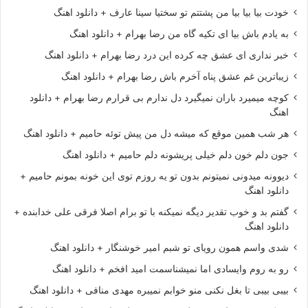
خودت بیا بیا بیا من پشتتم تو سختیا سینا عارف + دانلود اهنگ
به یادم باش بیا ای تکیه گاه من رضا بهرام + دانلود اهنگ
خبر نداری ای عشق چه کرده این درد رضا بهرام + دانلود اهنگ
زیباترین غم عشق پناه آخرم باش رضا بهرام + دانلود اهنگ
کوچه میمیرد باران نمیگیرد دل ندارم بی قرارم رضا بهرام + دانلود
اهنگ
هر شب همین موقع که میشه دل من پیش توئه حامیم + دانلود اهنگ
جون دلم خون دلم خیلی پریشونه دلم حامیم + دانلود اهنگ
دیوونه میدونی نمیتونم بدون تو یه روزم توی این خونه بمونم حامیم +
دانلود اهنگ
گفتم بد و خوب تقدیر دیگه نمیکنه با تو برام اصلا فرقی علی خدابنده +
دانلود اهنگ
شدی واسم همون رویای تو شبم امیر خوشنگار + دانلود اهنگ
رو به روم وایسادی اما نمیشناسمت امید افخم + دانلود اهنگ
بیبی بیبی تا بغل نکنی منو خوابم نمیبره مهدی منافی + دانلود اهنگ