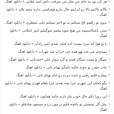
هر کی بود به جای من مثل من میرفت دلش امید عقابی + دانلود اهنگ
بالای بالاییم بالا رو ابراییم حال مارو هیچکسی نداره مجید یلان + دانلود
اهنگ
بدون تو راهمو کج نمیکنم به تو اخم نمیکنم علی منتظری + دانلود اهنگ
سنن باشکاسینییه من هیچ سوه بیلمم سوگیلیم امیر اصلانی + دانلود
اهنگ
با تو هوا که سرد نیست آدم قبلی شدی امیر رادان + دانلود اهنگ
نمیدونم چی شد یهو همه چی خراب شد مهراب + دانلود اهنگ
سیگار و پشت سیگار قسه و گرد دیوار علی احمدیانی + دانلود اهنگ
جات چقدر تو خونه خالیه دلتنگم بهنام بانی + دانلود اهنگ
بیچاره قلبم رفتی و خنده مرده رو لبام بهنام بانی + دانلود اهنگ
بگو کجای این شهری چرا بچه شدی چرا باهام قهری بهنام بانی + دانلود
اهنگ
این روزا یکم حال خوب نیاز دارم حامد همایون + دانلود اهنگ
مثل گل نشستی تو باغچه قلبم درمون دردم مسعود صادقلو + دانلود
اهنگ