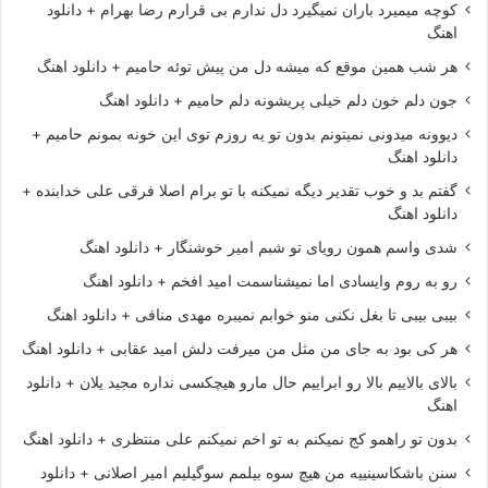
کوچه میمیرد باران نمیگیرد دل ندارم بی قرارم رضا بهرام + دانلود
اهنگ
هر شب همین موقع که میشه دل من پیش توئه حامیم + دانلود اهنگ
جون دلم خون دلم خیلی پریشونه دلم حامیم + دانلود اهنگ
دیوونه میدونی نمیتونم بدون تو یه روزم توی این خونه بمونم حامیم +
دانلود اهنگ
گفتم بد و خوب تقدیر دیگه نمیکنه با تو برام اصلا فرقی علی خدابنده +
دانلود اهنگ
شدی واسم همون رویای تو شبم امیر خوشنگار + دانلود اهنگ
رو به روم وایسادی اما نمیشناسمت امید افخم + دانلود اهنگ
بیبی بیبی تا بغل نکنی منو خوابم نمیبره مهدی منافی + دانلود اهنگ
هر کی بود به جای من مثل من میرفت دلش امید عقابی + دانلود اهنگ
بالای بالاییم بالا رو ابراییم حال مارو هیچکسی نداره مجید یلان + دانلود
اهنگ
بدون تو راهمو کج نمیکنم به تو اخم نمیکنم علی منتظری + دانلود اهنگ
سنن باشکاسینییه من هیچ سوه بیلمم سوگیلیم امیر اصلانی + دانلود