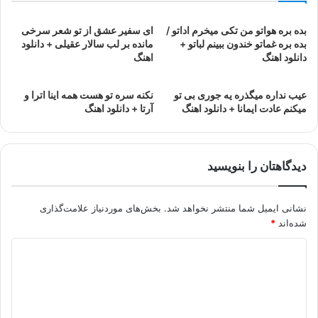
بده بره هواتو من تکی میخرم اداتو /
ای سفیر عشق از تو شعر سرخی
بده بره غماتو خندون ببینم لباتو +
مانده بر لب سالار عقیلی + دانلود
دانلود اهنگ
اهنگ
عیب نداره میگذره یه جوری بی تو
نکنه سره تو هست همه اینا اترا و
میکنم عادت ایمانا + دانلود اهنگ
آرتا + دانلود اهنگ
دیدگاهتان را بنویسید
نشانی ایمیل شما منتشر نخواهد شد.
بخش‌های موردنیاز علامت‌گذاری
شده‌اند
*
د
ی
د
گ