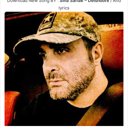
Download New Song BY :
Sina Sarlak – Delshoore
/
And
lyrics