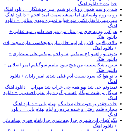
خدابنده + دانلود اهنگ
شدی واسم همون رویای تو شبم امیر خوشنگار + دانلود اهنگ
رو به روم وایسادی اما نمیشناسمت امید افخم + دانلود اهنگ
بیبی بیبی تا بغل نکنی منو خوابم نمیبره مهدی منافی + دانلود
اهنگ
هر کی بود به جای من مثل من میرفت دلش امید عقابی +
دانلود اهنگ
بالای بالاییم بالا رو ابراییم حال مارو هیچکسی نداره مجید یلان
+ دانلود اهنگ
بدون تو راهمو کج نمیکنم به تو اخم نمیکنم علی منتظری +
دانلود اهنگ
سنن باشکاسینییه من هیچ سوه بیلمم سوگیلیم امیر اصلانی +
دانلود اهنگ
با تو هوا که سرد نیست آدم قبلی شدی امیر رادان + دانلود
اهنگ
نمیدونم چی شد یهو همه چی خراب شد مهراب + دانلود اهنگ
سیگار و پشت سیگار قسه و گرد دیوار علی احمدیانی + دانلود
اهنگ
جات چقدر تو خونه خالیه دلتنگم بهنام بانی + دانلود اهنگ
بیچاره قلبم رفتی و خنده مرده رو لبام بهنام بانی + دانلود
اهنگ
بگو کجای این شهری چرا بچه شدی چرا باهام قهری بهنام بانی
+ دانلود اهنگ