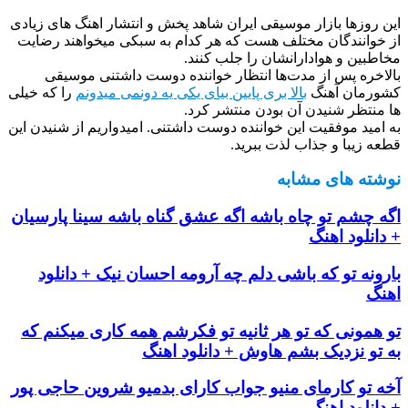
این روزها بازار موسیقی ایران شاهد پخش و انتشار اهنگ های زیادی
از خوانندگان مختلف هست که هر کدام به سبکی میخواهند رضایت
مخاطبین و هوادارانشان را جلب کنند.
بالاخره پس از مدت‌ها انتظار خواننده دوست داشتنی موسیقی
کشورمان آهنگ
بالا بری پایین بیای یکی یه دونمی میدونم
را که خیلی
ها منتظر شنیدن آن بودن منتشر کرد.
به امید موفقیت این خواننده دوست داشتنی. امیدواریم از شنیدن این
قطعه زیبا و جذاب لذت ببرید.
نوشته های مشابه
اگه چشم تو چاه باشه اگه عشق گناه باشه سینا پارسیان
+ دانلود اهنگ
بارونه تو که باشی دلم چه آرومه احسان نیک + دانلود
اهنگ
تو همونی که تو هر ثانیه تو فکرشم همه کاری میکنم که
به تو نزدیک بشم هاوش + دانلود اهنگ
آخه تو کارمای منیو جواب کارای بدمیو شروین حاجی پور
+ دانلود اهنگ