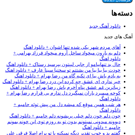
دسته‌ها
دانلود آهنگ جدید
آهنگ های جدید
آهای مردم شهر یکی شده تنها اشوان + دانلود اهنگ
دلم یه بارون میخواد ساحل آروم میخواد فرزاد بهرامی +
دانلود اهنگ
حال بد تنهاییامو از چایی لیپتون بپرسید رستاک + دانلود اهنگ
خودت بیا بیا بیا من پشتتم تو سختیا سینا عارف + دانلود اهنگ
به یادم باش بیا ای تکیه گاه من رضا بهرام + دانلود اهنگ
خبر نداری ای عشق چه کرده این درد رضا بهرام + دانلود اهنگ
زیباترین غم عشق پناه آخرم باش رضا بهرام + دانلود اهنگ
کوچه میمیرد باران نمیگیرد دل ندارم بی قرارم رضا بهرام +
دانلود اهنگ
هر شب همین موقع که میشه دل من پیش توئه حامیم +
دانلود اهنگ
جون دلم خون دلم خیلی پریشونه دلم حامیم + دانلود اهنگ
دیوونه میدونی نمیتونم بدون تو یه روزم توی این خونه بمونم
حامیم + دانلود اهنگ
گفتم بد و خوب تقدیر دیگه نمیکنه با تو برام اصلا فرقی علی