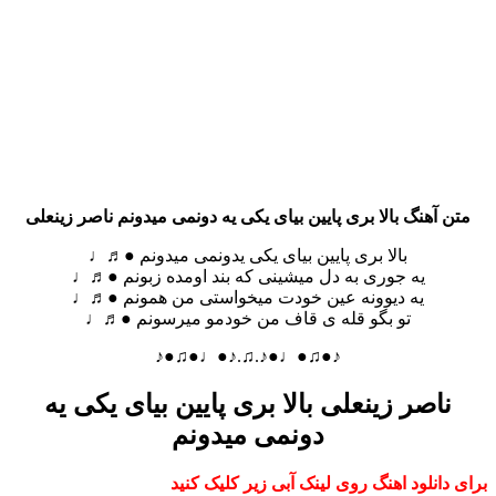
متن آهنگ بالا بری پایین بیای یکی یه دونمی میدونم ناصر زینعلی
بالا بری پایین بیای یکی یدونمی میدونم ●♬♩
یه جوری به دل میشینی که بند اومده زبونم ●♬♩
یه دیوونه عین خودت میخواستی من همونم ●♬♩
تو بگو قله ی قاف من خودمو میرسونم ●♬♩
♪●♫●♩●♪.♫.♪●♩●♫●♪
ناصر زینعلی بالا بری پایین بیای یکی یه
دونمی میدونم
برای دانلود اهنگ روی لینک آبی زیر کلیک کنید