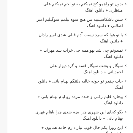
بدون تو راهمو کج نمیکنم به تو اخم نمیکنم علی
منتظری + دانلود اهنگ
سنن باشکاسینییه من هیچ سوه بیلمم سوگیلیم امیر
اصلانی + دانلود اهنگ
با تو هوا که سرد نیست آدم قبلی شدی امیر رادان
+ دانلود اهنگ
نمیدونم چی شد یهو همه چی خراب شد مهراب +
دانلود اهنگ
سیگار و پشت سیگار قسه و گرد دیوار علی
احمدیانی + دانلود اهنگ
جات چقدر تو خونه خالیه دلتنگم بهنام بانی + دانلود
اهنگ
بیچاره قلبم رفتی و خنده مرده رو لبام بهنام بانی +
دانلود اهنگ
بگو کجای این شهری چرا بچه شدی چرا باهام قهری
بهنام بانی + دانلود اهنگ
این روزا یکم حال خوب نیاز دارم حامد همایون +