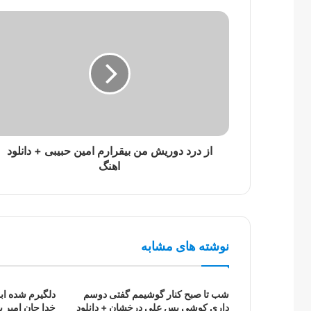
از درد دوریش من بیقرارم امین حبیبی + دانلود
اهنگ
نوشته های مشابه
شب تا صبح کنار گوشیمم گفتی دوسم
دلگیرم شده اب
داری کوشی پس علی درخشان + دانلود
خدا جان امیر ب