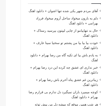
آهای مردم شهر یکی شده تنها اشوان + دانلود اهنگ
دلم یه بارون میخواد ساحل آروم میخواد فرزاد
بهرامی + دانلود اهنگ
حال بد تنهاییامو از چایی لیپتون بپرسید رستاک +
دانلود اهنگ
خودت بیا بیا بیا من پشتتم تو سختیا سینا عارف +
دانلود اهنگ
به یادم باش بیا ای تکیه گاه من رضا بهرام + دانلود
اهنگ
خبر نداری ای عشق چه کرده این درد رضا بهرام +
دانلود اهنگ
زیباترین غم عشق پناه آخرم باش رضا بهرام +
دانلود اهنگ
کوچه میمیرد باران نمیگیرد دل ندارم بی قرارم رضا
بهرام + دانلود اهنگ
هر شب همین موقع که میشه دل من پیش توئه