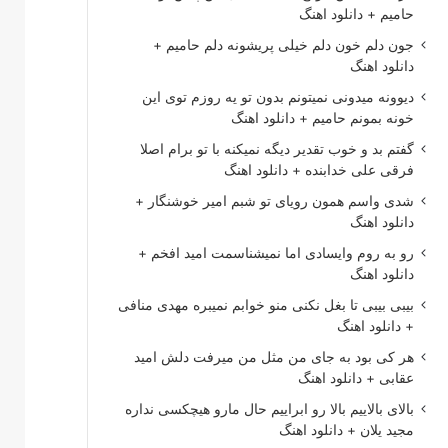
حامیم + دانلود اهنگ
جون دلم خون دلم خیلی پریشونه دلم حامیم +
دانلود اهنگ
دیوونه میدونی نمیتونم بدون تو یه روزم توی این
خونه بمونم حامیم + دانلود اهنگ
گفتم بد و خوب تقدیر دیگه نمیکنه با تو برام اصلا
فرقی علی خدابنده + دانلود اهنگ
شدی واسم همون رویای تو شبم امیر خوشنگار +
دانلود اهنگ
رو به روم وایسادی اما نمیشناسمت امید افخم +
دانلود اهنگ
بیبی بیبی تا بغل نکنی منو خوابم نمیبره مهدی منافی
+ دانلود اهنگ
هر کی بود به جای من مثل من میرفت دلش امید
عقابی + دانلود اهنگ
بالای بالاییم بالا رو ابراییم حال مارو هیچکسی نداره
مجید یلان + دانلود اهنگ