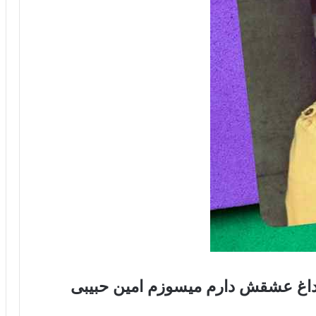
از داغ عشقش دارم میسوزم امین حبیبی