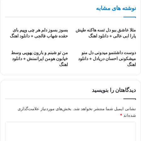
نوشته های مشابه
مثلا عاشق ببو دل تسه هاکنه طپش
بسوز بسوز دلم هر چی وپیم بای
یارا ابی عالی + دانلود اهنگ
حقده شهاب فالجی + دانلود اهنگ
دوست داشتنمو میدونی دل منو
من تو شبنم و بارون یهویی وسط
میشکونی احسان دریادل + دانلود
خیابون هومن ایرانمنش + دانلود
اهنگ
اهنگ
دیدگاهتان را بنویسید
نشانی ایمیل شما منتشر نخواهد شد.
بخش‌های موردنیاز علامت‌گذاری
شده‌اند
*
د
ی