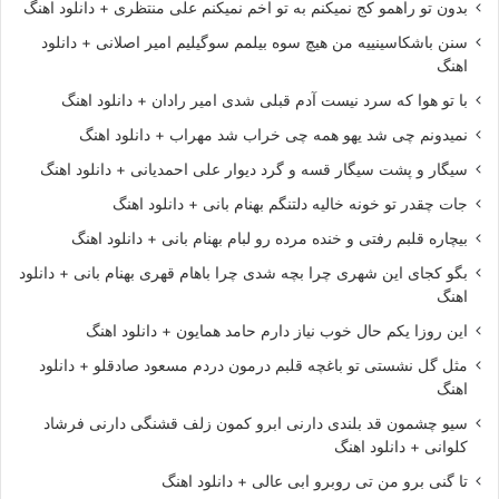
بدون تو راهمو کج نمیکنم به تو اخم نمیکنم علی منتظری + دانلود اهنگ
سنن باشکاسینییه من هیچ سوه بیلمم سوگیلیم امیر اصلانی + دانلود
اهنگ
با تو هوا که سرد نیست آدم قبلی شدی امیر رادان + دانلود اهنگ
نمیدونم چی شد یهو همه چی خراب شد مهراب + دانلود اهنگ
سیگار و پشت سیگار قسه و گرد دیوار علی احمدیانی + دانلود اهنگ
جات چقدر تو خونه خالیه دلتنگم بهنام بانی + دانلود اهنگ
بیچاره قلبم رفتی و خنده مرده رو لبام بهنام بانی + دانلود اهنگ
بگو کجای این شهری چرا بچه شدی چرا باهام قهری بهنام بانی + دانلود
اهنگ
این روزا یکم حال خوب نیاز دارم حامد همایون + دانلود اهنگ
مثل گل نشستی تو باغچه قلبم درمون دردم مسعود صادقلو + دانلود
اهنگ
سیو چشمون قد بلندی دارنی ابرو کمون زلف قشنگی دارنی فرشاد
کلوانی + دانلود اهنگ
تا گنی برو من تی روبرو ابی عالی + دانلود اهنگ