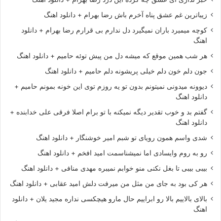
زیباترین غم عشق پناه آخرم باش رضا بهرام + دانلود اهنگ
کوچه میمیرد باران نمیگیرد دل ندارم بی قرارم رضا بهرام + دانلود
اهنگ
هر شب همین موقع که میشه دل من پیش توئه حامیم + دانلود اهنگ
جون دلم خون دلم خیلی پریشونه دلم حامیم + دانلود اهنگ
دیوونه میدونی نمیتونم بدون تو یه روزم توی این خونه بمونم حامیم +
دانلود اهنگ
گفتم بد و خوب تقدیر دیگه نمیکنه با تو برام اصلا فرقی علی خدابنده +
دانلود اهنگ
شدی واسم همون رویای تو شبم امیر خوشنگار + دانلود اهنگ
رو به روم وایسادی اما نمیشناسمت امید افخم + دانلود اهنگ
بیبی بیبی تا بغل نکنی منو خوابم نمیبره مهدی منافی + دانلود اهنگ
هر کی بود به جای من مثل من میرفت دلش امید عقابی + دانلود اهنگ
بالای بالاییم بالا رو ابراییم حال مارو هیچکسی نداره مجید یلان + دانلود
اهنگ