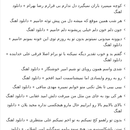
کوچه میمیرد باران نمیگیرد دل ندارم بی قرارم رضا بهرام + دانلود
اهنگ
هر شب همین موقع که میشه دل من پیش توئه حامیم + دانلود اهنگ
جون دلم خون دلم خیلی پریشونه دلم حامیم + دانلود اهنگ
دیوونه میدونی نمیتونم بدون تو یه روزم توی این خونه بمونم حامیم +
دانلود اهنگ
گفتم بد و خوب تقدیر دیگه نمیکنه با تو برام اصلا فرقی علی خدابنده +
دانلود اهنگ
شدی واسم همون رویای تو شبم امیر خوشنگار + دانلود اهنگ
رو به روم وایسادی اما نمیشناسمت امید افخم + دانلود اهنگ
بیبی بیبی تا بغل نکنی منو خوابم نمیبره مهدی منافی + دانلود اهنگ
هر کی بود به جای من مثل من میرفت دلش امید عقابی + دانلود اهنگ
بالای بالاییم بالا رو ابراییم حال مارو هیچکسی نداره مجید یلان + دانلود
اهنگ
بدون تو راهمو کج نمیکنم به تو اخم نمیکنم علی منتظری + دانلود اهنگ
سنن باشکاسینییه من هیچ سوه بیلمم سوگیلیم امیر اصلانی + دانلود