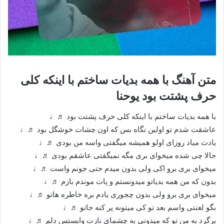
متن آهنگ با همه بدیات ساختم با اینکه کلی
حرف پشتت بود یوحنا
با همه بدیات ساختم با اینکه کلی حرف پشتت بود ♬♩
عاشقت شدم تو اولین نگاه بس که اون چشات خوشگل بود ♬♩
یادت میاد روزای اولو همیشه میگفتی واسه من بودی ♬♩
حالا چی شده میخوای بری مگه نمیگفتی عاشقم بودی ♬♩
میخوای بری برو اکی ولی بدون میدم حتی جونم واست ♬♩
بدون که من همه بدیاتو میدونستم و پات موندم بازم ♬♩
میخوای بری برو ولی بدون چجوری یادم بره خاطره هاتو ♬♩
بگو لعنتی واسم بعد تو کی میتونه پر کنه جاتو ♬♩
برگرد به من تو که میدونی به چشمای نازت وابستس دلم ♬♩