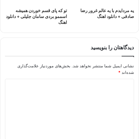
یه مردایدم با یه عالم غرور رضا
تو که پای قسم خوردن همیشه
صادقی + دانلود اهنگ
اسممو بردی سامان جلیلی + دانلود
اهنگ
دیدگاهتان را بنویسید
نشانی ایمیل شما منتشر نخواهد شد.
بخش‌های موردنیاز علامت‌گذاری
شده‌اند
*
د
ی
د
گ
ا
ه