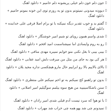
جون دلم خون دلم خیلی پریشونه دلم حامیم + دانلود اهنگ
دیوونه میدونی نمیتونم بدون تو یه روزم توی این خونه بمونم حامیم +
دانلود اهنگ
گفتم بد و خوب تقدیر دیگه نمیکنه با تو برام اصلا فرقی علی خدابنده +
دانلود اهنگ
شدی واسم همون رویای تو شبم امیر خوشنگار + دانلود اهنگ
رو به روم وایسادی اما نمیشناسمت امید افخم + دانلود اهنگ
بیبی بیبی تا بغل نکنی منو خوابم نمیبره مهدی منافی + دانلود اهنگ
هر کی بود به جای من مثل من میرفت دلش امید عقابی + دانلود اهنگ
بالای بالاییم بالا رو ابراییم حال مارو هیچکسی نداره مجید یلان + دانلود
اهنگ
بدون تو راهمو کج نمیکنم به تو اخم نمیکنم علی منتظری + دانلود اهنگ
سنن باشکاسینییه من هیچ سوه بیلمم سوگیلیم امیر اصلانی + دانلود
اهنگ
با تو هوا که سرد نیست آدم قبلی شدی امیر رادان + دانلود اهنگ
نمیدونم چی شد یهو همه چی خراب شد مهراب + دانلود اهنگ