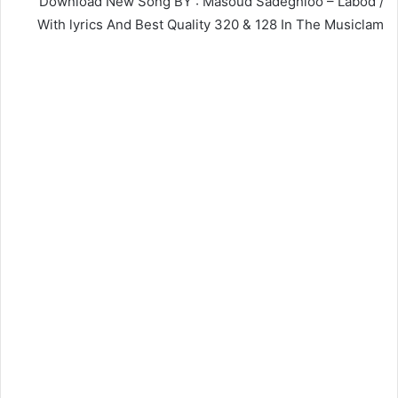
Download New Song BY : Masoud Sadeghloo – Labod /
With lyrics And Best Quality 320 & 128 In The Musiclam