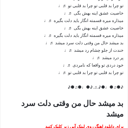
تو چرا بد قلبی تو چرا بد قلبی تو ♬♩
خاصیت عشق اینه بهش بگی ♬♩
میذاره میره قسمته انگار باید دلت بگیره ♬♩
خاصیت عشق اینه بهش بگی ♬♩
میذاره میره قسمته انگار باید دلت بگیره ♬♩
بد میشد حال من وقتی دلت سرد میشد ♬♩
خندت از جلو چشام رد میشد ♬♩
پر درد میشد ♬♩
خود دردی تو واقعا که نامردی ♬♩
تو چرا بد قلبی تو چرا بد قلبی تو ♬♩
♪●♫●♩●♪.♫.♪●♩●♫●♪
بد میشد حال من وقتی دلت سرد
میشد
برای دانلود اهنگ روی لینک آبی زیر کلیک کنید