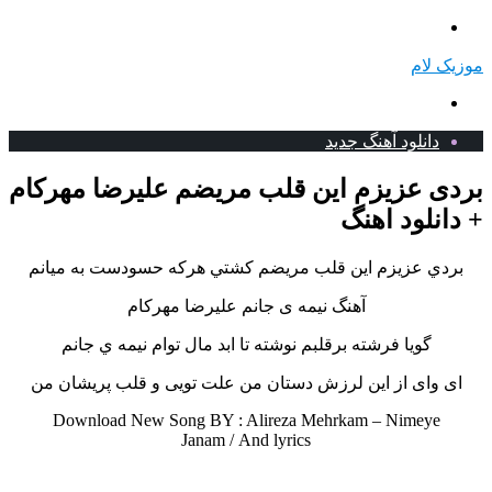
منو
موزیک لام
جستجو
برای
دانلود آهنگ جدید
بردی عزیزم این قلب مریضم علیرضا مهرکام
+ دانلود اهنگ
بردي عزيزم اين قلب مريضم كشتي هركه حسودست به ميانم
آهنگ نیمه ی جانم علیرضا مهرکام
گويا فرشته برقلبم نوشته تا ابد مال توام نيمه ي جانم
ای وای از این لرزش دستان من علت تویی و قلب پریشان من
Download New Song BY : Alireza Mehrkam – Nimeye
Janam /
And lyrics