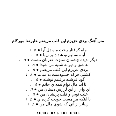
متن آهنگ بردی عزیزم این قلب مریضم علیرضا مهرکام
ماه گرفتار رخت ماه دل آرا ●♬♩
آينه تسليم تو شد دلبر زيبا ●♬♩
ديگر نديده چشمان سبزت ضربان نبضت ●♬♩
عاشق و ديوانه شبيه من شيدا ●♬♩
بردي عزيزم اين قلب مريضم ●♬♩
كشتي هركه حسودست به ميانم ●♬♩
گويا فرشته برقلبم نوشته ●♬♩
تا ابد مال توام نيمه ي جانم ●♬♩
اي واي از اين لرزش دستان من ●♬♩
علت تويي و قلب پريشان من ●♬♩
با اينكه مرامست خودت كرده ي ●♬♩
زيباتر از آني كه شوي مال من ●♬♩
♪●♫●♩●♪.♫.♪●♩●♫●♪