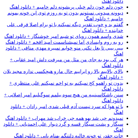
دانلود اهنگ
جون دلم خون دلم خیلی پریشونه دلم حامیم + دانلود اهنگ
دیوونه میدونی نمیتونم بدون تو یه روزم توی این خونه بمونم
حامیم + دانلود اهنگ
گفتم بد و خوب تقدیر دیگه نمیکنه با تو برام اصلا فرقی علی
خدابنده + دانلود اهنگ
شدی واسم همون رویای تو شبم امیر خوشنگار + دانلود اهنگ
رو به روم وایسادی اما نمیشناسمت امید افخم + دانلود اهنگ
بیبی بیبی تا بغل نکنی منو خوابم نمیبره مهدی منافی + دانلود
اهنگ
هر کی بود به جای من مثل من میرفت دلش امید عقابی +
دانلود اهنگ
بالای بالاییم بالا رو ابراییم حال مارو هیچکسی نداره مجید یلان
+ دانلود اهنگ
بدون تو راهمو کج نمیکنم به تو اخم نمیکنم علی منتظری +
دانلود اهنگ
سنن باشکاسینییه من هیچ سوه بیلمم سوگیلیم امیر اصلانی +
دانلود اهنگ
با تو هوا که سرد نیست آدم قبلی شدی امیر رادان + دانلود
اهنگ
نمیدونم چی شد یهو همه چی خراب شد مهراب + دانلود اهنگ
سیگار و پشت سیگار قسه و گرد دیوار علی احمدیانی + دانلود
اهنگ
جات چقدر تو خونه خالیه دلتنگم بهنام بانی + دانلود اهنگ