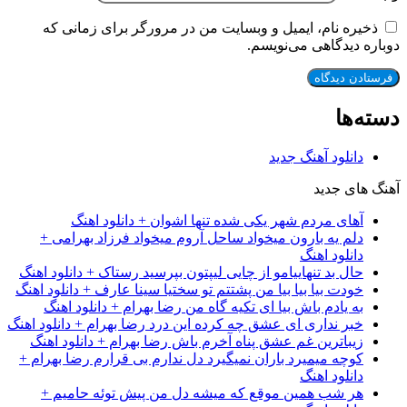
ذخیره نام، ایمیل و وبسایت من در مرورگر برای زمانی که
دوباره دیدگاهی می‌نویسم.
دسته‌ها
دانلود آهنگ جدید
آهنگ های جدید
آهای مردم شهر یکی شده تنها اشوان + دانلود اهنگ
دلم یه بارون میخواد ساحل آروم میخواد فرزاد بهرامی +
دانلود اهنگ
حال بد تنهاییامو از چایی لیپتون بپرسید رستاک + دانلود اهنگ
خودت بیا بیا بیا من پشتتم تو سختیا سینا عارف + دانلود اهنگ
به یادم باش بیا ای تکیه گاه من رضا بهرام + دانلود اهنگ
خبر نداری ای عشق چه کرده این درد رضا بهرام + دانلود اهنگ
زیباترین غم عشق پناه آخرم باش رضا بهرام + دانلود اهنگ
کوچه میمیرد باران نمیگیرد دل ندارم بی قرارم رضا بهرام +
دانلود اهنگ
هر شب همین موقع که میشه دل من پیش توئه حامیم +